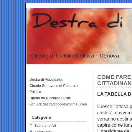
COME FARE 
Destra di Popolo.net
CITTADINA
Circolo Genovese di Cultura e
Politica
LA TABELLA D
Diretto da Riccardo Fucile
Scrivici: destradipopolo@gmail.com
Cresce l’attesa p
costerà davver
Categorie
verranno destinat
capire come funz
100 giorni
(5)
Il presidente de