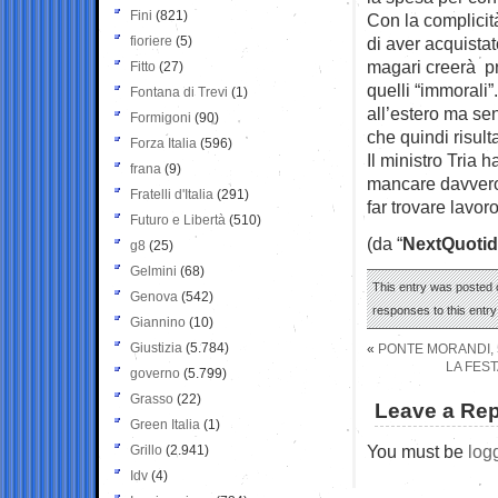
Fini
(821)
Con la complicit
fioriere
(5)
di aver acquista
magari creerà pr
Fitto
(27)
quelli “immorali”
Fontana di Trevi
(1)
all’estero ma sen
Formigoni
(90)
che quindi risult
Forza Italia
(596)
Il ministro Tria 
frana
(9)
mancare davvero 
Fratelli d'Italia
(291)
far trovare lavoro
Futuro e Libertà
(510)
(da “
NextQuotid
g8
(25)
Gelmini
(68)
This entry was posted o
Genova
(542)
responses to this entr
Giannino
(10)
Giustizia
(5.784)
«
PONTE MORANDI, 5
LA FEST
governo
(5.799)
Grasso
(22)
Leave a Rep
Green Italia
(1)
You must be
log
Grillo
(2.941)
Idv
(4)