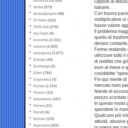
denuncia
(14.528)
Oppure al discou
italiane.
destra
(573)
Con buona pace d
destradipopolo
(99)
moltiplicatore s
Di Pietro
(101)
basso valore agg
Diritti civili
(276)
Il problema magg
don Gallo
(9)
quello di trasfor
economia
(2.331)
denaro contante,
elezioni
(3.303)
Fermo restando c
emergenza
(3.077)
utilizzare tutto i
Energia
(45)
di reddito che 
Esselunga
(2)
euro al mese e qu
cosiddette “spes
Esteri
(784)
Fin qui niente d
Eugenetica
(3)
mercato nero per
Europa
(1.314)
Niente di eccess
Fassino
(13)
prezzo scontato i
federalismo
(167)
In questo modo p
Ferrara
(21)
spendere in mani
Ferretti
(6)
Qualcuno più int
ferrovie
(133)
attività abusive 
finanziaria
(325)
la spesa per conto