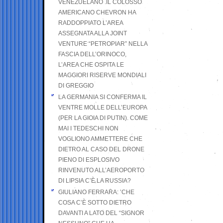
VENEZUELANO .IL COLOSSO
AMERICANO CHEVRON HA
RADDOPPIATO L’AREA
ASSEGNATA ALLA JOINT
VENTURE “PETROPIAR” NELLA
FASCIA DELL’ORINOCO,
L’AREA CHE OSPITA LE
MAGGIORI RISERVE MONDIALI
DI GREGGIO
LA GERMANIA SI CONFERMA IL
VENTRE MOLLE DELL’EUROPA
(PER LA GIOIA DI PUTIN). COME
MAI I TEDESCHI NON
VOGLIONO AMMETTERE CHE
DIETRO AL CASO DEL DRONE
PIENO DI ESPLOSIVO
RINVENUTO ALL’AEROPORTO
DI LIPSIA C’È LA RUSSIA?
GIULIANO FERRARA: ’CHE
COSA C’È SOTTO DIETRO
DAVANTI A LATO DEL “SIGNOR