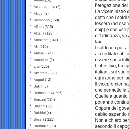
Aborto
(20)
l’erogazione de
Acca Larentia
(2)
La viceministro 
Alcool
(3)
detto che i soldi
Alemanno
(150)
tessera (ad esem
Alfano
(315)
chip) e che «se p
Alitalia
(123)
cittadinanza, va 
Ambiente
(341)
fa».
AN
(210)
I soldi non pot
accreditati sul 
Animali
(74)
essere spesi tutt
Arancioni
(2)
L’obiettivo, ha s
arte
(175)
italiani, sul suo
Attentato
(329)
ogni anno per far
Auguri
(13)
Il vicepremier h
Batini
(3)
che permette la 
Berlusconi
(4.295)
Quelle a quanto 
Bersani
(234)
potranno continua
Biasotti
(12)
Oppure del gover
Boldrini
(4)
debito sapendo c
Bossi
(1.221)
Non è chiaro per
secondo il capo
Brambilla
(38)