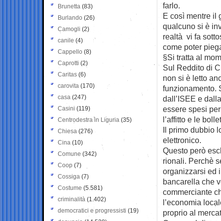
farlo.
Brunetta
(83)
E così mentre il 
Burlando
(26)
qualcuno si è inv
Camogli
(2)
realtà vi fa sott
canile
(4)
come poter piegar
Cappello
(8)
§Si tratta al mom
Caprotti
(2)
Sul Reddito di C
Caritas
(6)
non si è letto a
carovita
(170)
funzionamento. S
casa
(247)
dall’ISEE e dalla
essere spesi per 
Casini
(119)
l’affitto e le bolle
Centrodestra in Liguria
(35)
Il primo dubbio 
Chiesa
(276)
elettronico.
Cina
(10)
Questo però escl
Comune
(342)
rionali. Perchè 
Coop
(7)
organizzarsi ed i
Cossiga
(7)
bancarella che v
Costume
(5.581)
commerciante ch
criminalità
(1.402)
l’economia local
democratici e progressisti
(19)
proprio al merca