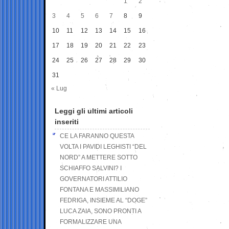
1
2
3
4
5
6
7
8
9
10
11
12
13
14
15
16
17
18
19
20
21
22
23
24
25
26
27
28
29
30
31
« Lug
Leggi gli ultimi articoli
inseriti
CE LA FARANNO QUESTA
VOLTA I PAVIDI LEGHISTI “DEL
NORD” A METTERE SOTTO
SCHIAFFO SALVINI? I
GOVERNATORI ATTILIO
FONTANA E MASSIMILIANO
FEDRIGA, INSIEME AL “DOGE”
LUCA ZAIA, SONO PRONTI A
FORMALIZZARE UNA