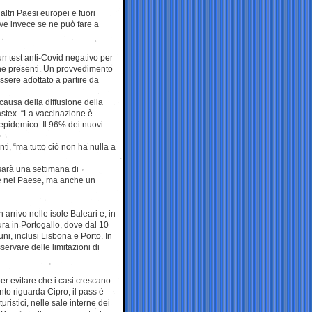
ltri Paesi europei e fuori
ve invece se ne può fare a
un test anti-Covid negativo per
one presenti. Un provvedimento
essere adottato a partire da
causa della diffusione della
Castex. “La vaccinazione è
epidemico. Il 96% dei nuovi
nti, “ma tutto ciò non ha nulla a
 sarà una settimana di
te nel Paese, ma anche un
 arrivo nelle isole Baleari e, in
ra in Portogallo, dove dal 10
uni, inclusi Lisbona e Porto. In
servare delle limitazioni di
 per evitare che i casi crescano
nto riguarda Cipro, il pass è
ristici, nelle sale interne dei