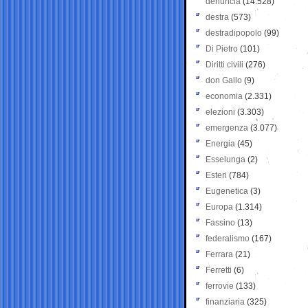
denuncia
(14.528)
destra
(573)
destradipopolo
(99)
Di Pietro
(101)
Diritti civili
(276)
don Gallo
(9)
economia
(2.331)
elezioni
(3.303)
emergenza
(3.077)
Energia
(45)
Esselunga
(2)
Esteri
(784)
Eugenetica
(3)
Europa
(1.314)
Fassino
(13)
federalismo
(167)
Ferrara
(21)
Ferretti
(6)
ferrovie
(133)
finanziaria
(325)