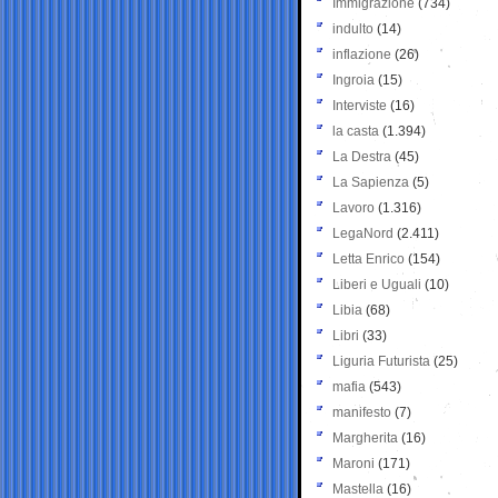
Immigrazione
(734)
indulto
(14)
inflazione
(26)
Ingroia
(15)
Interviste
(16)
la casta
(1.394)
La Destra
(45)
La Sapienza
(5)
Lavoro
(1.316)
LegaNord
(2.411)
Letta Enrico
(154)
Liberi e Uguali
(10)
Libia
(68)
Libri
(33)
Liguria Futurista
(25)
mafia
(543)
manifesto
(7)
Margherita
(16)
Maroni
(171)
Mastella
(16)