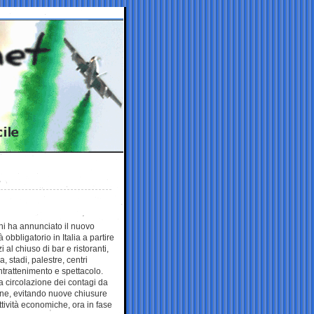
hi ha annunciato il nuovo
obbligatorio in Italia a partire
al chiuso di bar e ristoranti,
 stadi, palestre, centri
intrattenimento e spettacolo.
 la circolazione dei contagi da
one, evitando nuove chiusure
tività economiche, ora in fase