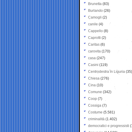
Brunetta
(83)
Burlando
(26)
Camogli
(2)
canile
(4)
Cappello
(8)
Caprotti
(2)
Caritas
(6)
carovita
(170)
casa
(247)
Casini
(119)
Centrodestra in Liguria
(35
Chiesa
(276)
Cina
(10)
Comune
(342)
Coop
(7)
Cossiga
(7)
Costume
(5.581)
criminalità
(1.402)
democratici e progressisti
(