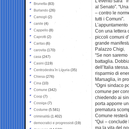
L’evento sarà “i
Brunetta
(83)
al Senato”. “Un
Burlando
(26)
– contro le norme
Camogli
(2)
tutti i Comuni”.
canile
(4)
L’appuntamento d
Cappello
(8)
Con una lettera d
piccoli comuni d’I
Caprotti
(2)
grande manifest
Caritas
(6)
Palazzo Chigi.
carovita
(170)
“Se non saremo in
casa
(247)
battaglia. Dobbia
Casini
(119)
dell’Italia stess
Centrodestra in Liguria
(35)
risparmio di ener
Chiesa
(276)
Marsaglia, in pr
Cina
(10)
“Ogni sindaco por
Comune
(342)
comune per conse
Coop
(7)
chiedendo ai sind
porta apporre un 
Cossiga
(7)
prematura scomp
Costume
(5.581)
Comune resterà 
criminalità
(1.402)
“Qui – conclude l
democratici e progressisti
(19)
ma la vita del no