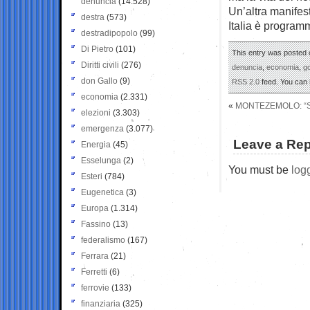
denuncia
(14.528)
Un’altra manifes
destra
(573)
Italia è program
destradipopolo
(99)
Di Pietro
(101)
This entry was posted o
Diritti civili
(276)
denuncia
,
economia
,
g
don Gallo
(9)
RSS 2.0
feed. You can
economia
(2.331)
«
MONTEZEMOLO: “SO
elezioni
(3.303)
emergenza
(3.077)
Leave a Rep
Energia
(45)
Esselunga
(2)
You must be
log
Esteri
(784)
Eugenetica
(3)
Europa
(1.314)
Fassino
(13)
federalismo
(167)
Ferrara
(21)
Ferretti
(6)
ferrovie
(133)
finanziaria
(325)