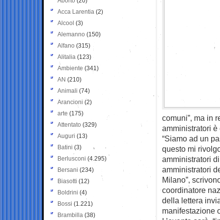
Aborto
(20)
Acca Larentia
(2)
Alcool
(3)
Alemanno
(150)
Alfano
(315)
Alitalia
(123)
Ambiente
(341)
AN
(210)
Animali
(74)
Arancioni
(2)
arte
(175)
comuni”, ma in re
Attentato
(329)
amministratori è 
Auguri
(13)
“Siamo ad un pas
Batini
(3)
questo mi rivolgo
amministratori d
Berlusconi
(4.295)
amministratori d
Bersani
(234)
Milano”, scrivono
Biasotti
(12)
coordinatore naz
Boldrini
(4)
della lettera invi
Bossi
(1.221)
manifestazione o
Brambilla
(38)