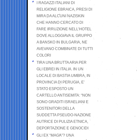
I RAGAZZI ITALIANI DI
RELIGIONE EBRAICA, PRESI DI
MIRA DA ALCUNI NAZISKIN
CHE HANNO CERCATO DI
FARE IRRUZIONE NELL’HOTEL
DOVE ALLOGGIAVA IL GRUPPO
A BANSKO IN BULGARIA, NE
AVEVANO COMBINATE DI TUTTI
COLORI
TIRA UNA BRUTTA ARIA PER
GLI EBREI IN ITALIA. IN UN
LOCALE DI BASTIA UMBRA, IN
PROVINCIA DI PERUGIA, E’
STATO ESPOSTO UN
CARTELLO ANTISEMITA: “NON
SONO GRADITI ISRAELIANI E
SOSTENITORI DELLA
SUDDETTA PSEUDO-NAZIONE
AUTRICE DI PULIZIA ETNICA,
DEPORTAZIONE E GENOCIDI
GLI EX “MAGA”? UNA