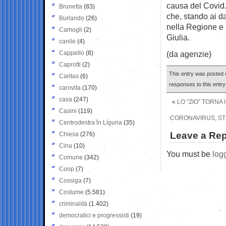
causa del Covid.
Brunetta
(83)
che, stando ai dat
Burlando
(26)
nella Regione e 
Camogli
(2)
Giulia.
canile
(4)
Cappello
(8)
(da agenzie)
Caprotti
(2)
This entry was posted o
Caritas
(6)
responses to this entr
carovita
(170)
casa
(247)
«
LO “ZIO” TORNA 
Casini
(119)
CORONAVIRUS, STR
Centrodestra in Liguria
(35)
Leave a Rep
Chiesa
(276)
Cina
(10)
You must be
log
Comune
(342)
Coop
(7)
Cossiga
(7)
Costume
(5.581)
criminalità
(1.402)
democratici e progressisti
(19)