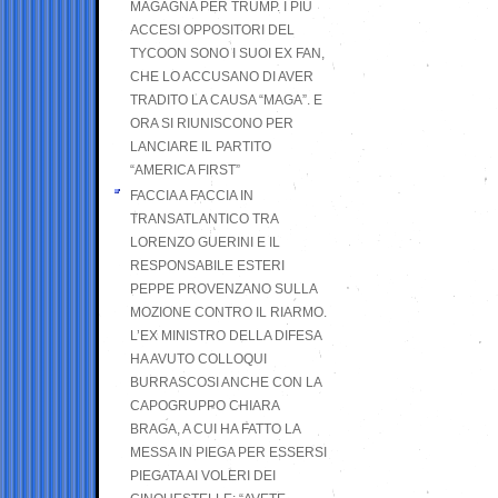
MAGAGNA PER TRUMP. I PIÙ
ACCESI OPPOSITORI DEL
TYCOON SONO I SUOI EX FAN,
CHE LO ACCUSANO DI AVER
TRADITO LA CAUSA “MAGA”. E
ORA SI RIUNISCONO PER
LANCIARE IL PARTITO
“AMERICA FIRST”
FACCIA A FACCIA IN
TRANSATLANTICO TRA
LORENZO GUERINI E IL
RESPONSABILE ESTERI
PEPPE PROVENZANO SULLA
MOZIONE CONTRO IL RIARMO.
L’EX MINISTRO DELLA DIFESA
HA AVUTO COLLOQUI
BURRASCOSI ANCHE CON LA
CAPOGRUPPO CHIARA
BRAGA, A CUI HA FATTO LA
MESSA IN PIEGA PER ESSERSI
PIEGATA AI VOLERI DEI