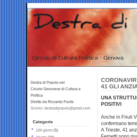
CORONAVIRU
Destra di Popolo.net
41 GLI ANZI
Circolo Genovese di Cultura e
Politica
UNA STRUTTUR
Diretto da Riccardo Fucile
POSITIVI
Scrivici: destradipopolo@gmail.com
Anche in Friuli V
Categorie
confermano terren
A Trieste, 41 anz
100 giorni
(5)
Fernetti sono risu