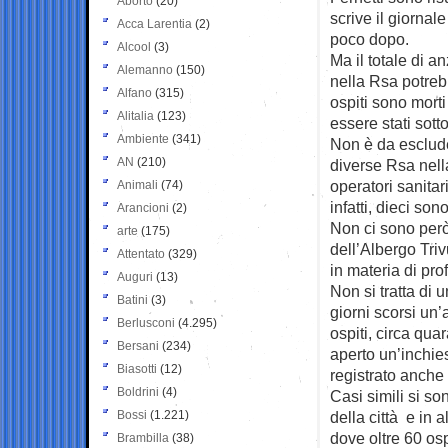
Aborto
(20)
scrive il giornal
Acca Larentia
(2)
poco dopo.
Alcool
(3)
Ma il totale di a
Alemanno
(150)
nella Rsa potrebb
Alfano
(315)
ospiti sono mort
Alitalia
(123)
essere stati sotto
Ambiente
(341)
Non è da esclud
AN
(210)
diverse Rsa nell
operatori sanitari
Animali
(74)
infatti, dieci son
Arancioni
(2)
Non ci sono però
arte
(175)
dell’Albergo Tri
Attentato
(329)
in materia di prof
Auguri
(13)
Non si tratta di 
Batini
(3)
giorni scorsi un’
Berlusconi
(4.295)
ospiti, circa quar
Bersani
(234)
aperto un’inchie
Biasotti
(12)
registrato anche
Boldrini
(4)
Casi simili si son
Bossi
(1.221)
della città e in a
dove oltre 60 osp
Brambilla
(38)