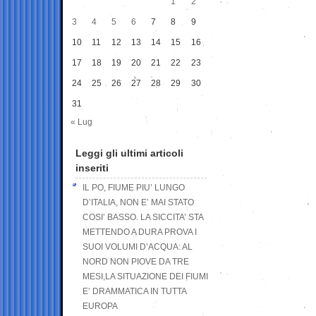
1
2
3
4
5
6
7
8
9
10
11
12
13
14
15
16
17
18
19
20
21
22
23
24
25
26
27
28
29
30
31
« Lug
Leggi gli ultimi articoli
inseriti
IL PO, FIUME PIU’ LUNGO
D’ITALIA, NON E’ MAI STATO
COSI’ BASSO. LA SICCITA’ STA
METTENDO A DURA PROVA I
SUOI VOLUMI D’ACQUA: AL
NORD NON PIOVE DA TRE
MESI,LA SITUAZIONE DEI FIUMI
E’ DRAMMATICA IN TUTTA
EUROPA