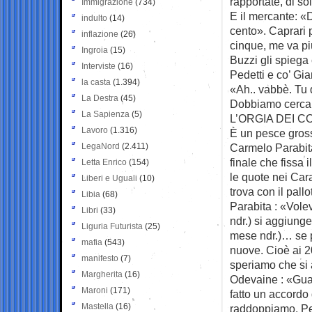
rapportate, di so
Immigrazione
(734)
E il mercante: «
indulto
(14)
cento». Caprari 
inflazione
(26)
cinque, me va pi
Ingroia
(15)
Buzzi gli spiega 
Interviste
(16)
Pedetti e co’ Gia
la casta
(1.394)
«Ah.. vabbè. Tu 
La Destra
(45)
Dobbiamo cerca’
La Sapienza
(5)
L’ORGIA DEI C
Lavoro
(1.316)
È un pesce gross
LegaNord
(2.411)
Carmelo Parabita,
finale che fissa 
Letta Enrico
(154)
le quote nei Cara
Liberi e Uguali
(10)
trova con il pallo
Libia
(68)
Parabita : «Vole
Libri
(33)
ndr.) si aggiunger
Liguria Futurista
(25)
mese ndr.)… se per
mafia
(543)
nuove. Cioè ai 20
manifesto
(7)
speriamo che s
Margherita
(16)
Odevaine : «Guar
Maroni
(171)
fatto un accord
Mastella
(16)
raddoppiamo. Per