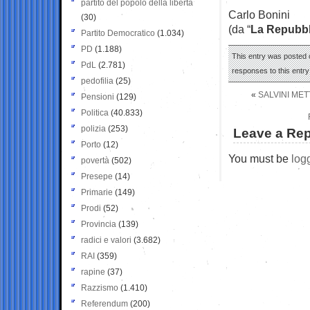
partito del popolo della libertà
Carlo Bonini
(30)
(da “
La Repubbl
Partito Democratico
(1.034)
PD
(1.188)
This entry was posted o
PdL
(2.781)
responses to this entr
pedofilia
(25)
«
SALVINI MET
Pensioni
(129)
Politica
(40.833)
polizia
(253)
Leave a Rep
Porto
(12)
You must be
log
povertà
(502)
Presepe
(14)
Primarie
(149)
Prodi
(52)
Provincia
(139)
radici e valori
(3.682)
RAI
(359)
rapine
(37)
Razzismo
(1.410)
Referendum
(200)