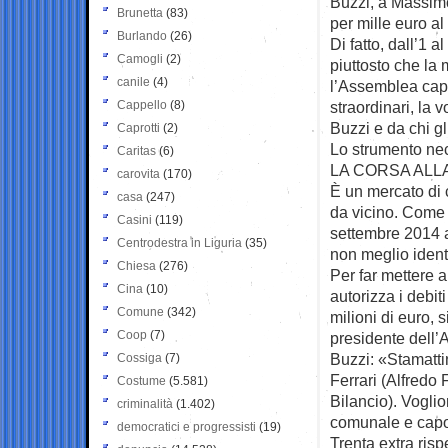
Buzzi, a Massimo 
Brunetta
(83)
per mille euro a
Burlando
(26)
Di fatto, dall’1 
Camogli
(2)
piuttosto che la 
canile
(4)
l’Assemblea capit
Cappello
(8)
straordinari, la 
Buzzi e da chi gl
Caprotti
(2)
Lo strumento nec
Caritas
(6)
LA CORSA ALL
carovita
(170)
È un mercato di 
casa
(247)
da vicino. Come d
Casini
(119)
settembre 2014 a
Centrodestra in Liguria
(35)
non meglio ident
Chiesa
(276)
Per far mettere a
Cina
(10)
autorizza i debit
Comune
(342)
milioni di euro,
Coop
(7)
presidente dell’
Buzzi: «Stamatti
Cossiga
(7)
Ferrari (Alfredo
Costume
(5.581)
Bilancio). Vogli
criminalità
(1.402)
comunale e capoli
democratici e progressisti
(19)
Trenta extra risp