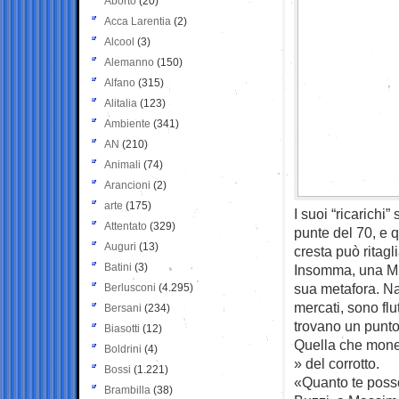
Aborto
(20)
Acca Larentia
(2)
Alcool
(3)
Alemanno
(150)
Alfano
(315)
Alitalia
(123)
Ambiente
(341)
AN
(210)
Animali
(74)
Arancioni
(2)
arte
(175)
I suoi “ricarichi
Attentato
(329)
punte del 70, e 
Auguri
(13)
cresta può ritagl
Batini
(3)
Insomma, una Muc
sua metafora. Na
Berlusconi
(4.295)
mercati, sono fl
Bersani
(234)
trovano un punto d
Biasotti
(12)
Quella che monet
Boldrini
(4)
» del corrotto.
Bossi
(1.221)
«Quanto te poss
Brambilla
(38)