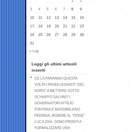
1
2
3
4
5
6
7
8
9
10
11
12
13
14
15
16
17
18
19
20
21
22
23
24
25
26
27
28
29
30
31
« Lug
Leggi gli ultimi articoli
inseriti
CE LA FARANNO QUESTA
VOLTA I PAVIDI LEGHISTI “DEL
NORD” A METTERE SOTTO
SCHIAFFO SALVINI? I
GOVERNATORI ATTILIO
FONTANA E MASSIMILIANO
FEDRIGA, INSIEME AL “DOGE”
LUCA ZAIA, SONO PRONTI A
FORMALIZZARE UNA