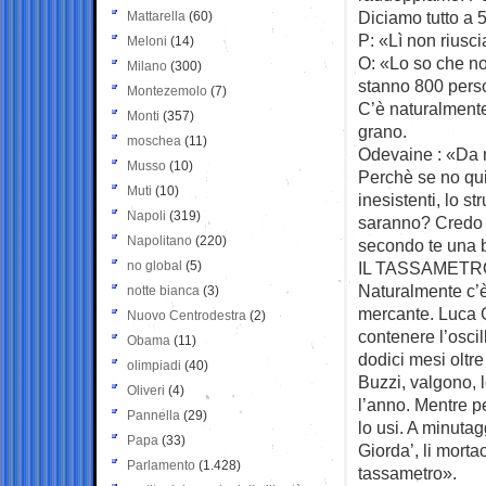
Diciamo tutto a 
Mattarella
(60)
P: «Lì non riusc
Meloni
(14)
O: «Lo so che no
Milano
(300)
stanno 800 pers
Montezemolo
(7)
C’è naturalment
Monti
(357)
grano.
moschea
(11)
Odevaine : «Da n
Musso
(10)
Perchè se no qui 
Muti
(10)
inesistenti, lo s
Napoli
(319)
saranno? Credo 6
Napolitano
(220)
secondo te una 
no global
(5)
IL TASSAMETR
Naturalmente c’è 
notte bianca
(3)
mercante. Luca G
Nuovo Centrodestra
(2)
contenere l’oscil
Obama
(11)
dodici mesi oltr
olimpiadi
(40)
Buzzi, valgono, l
Oliveri
(4)
l’anno. Mentre p
Pannella
(29)
lo usi. A minuta
Papa
(33)
Giorda’, li morta
Parlamento
(1.428)
tassametro».