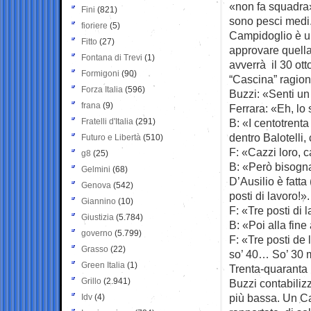
«non fa squadra»
Fini
(821)
sono pesci medi.
fioriere
(5)
Campidoglio è un
Fitto
(27)
approvare quella
Fontana di Trevi
(1)
avverrà il 30 ot
Formigoni
(90)
“Cascina” ragion
Forza Italia
(596)
Buzzi: «Senti un
frana
(9)
Ferrara: «Eh, lo 
Fratelli d'Italia
(291)
B: «I centotrent
dentro Balotelli,
Futuro e Libertà
(510)
F: «Cazzi loro, 
g8
(25)
B: «Però bisogna 
Gelmini
(68)
D’Ausilio è fatt
Genova
(542)
posti di lavoro!».
Giannino
(10)
F: «Tre posti di 
Giustizia
(5.784)
B: «Poi alla fin
governo
(5.799)
F: «Tre posti de
Grasso
(22)
so’ 40… So’ 30 m
Green Italia
(1)
Trenta-quaranta 
Grillo
(2.941)
Buzzi contabilizz
più bassa. Un C
Idv
(4)