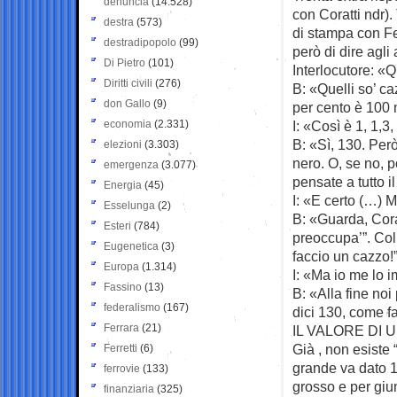
denuncia
(14.528)
con Coratti ndr).
destra
(573)
di stampa con Fe
destradipopolo
(99)
però di dire agli
Di Pietro
(101)
Interlocutore: «
Diritti civili
(276)
B: «Quelli so’ ca
don Gallo
(9)
per cento è 100 
economia
(2.331)
I: «Così è 1, 1,3
B: «Sì, 130. Però
elezioni
(3.303)
nero. O, se no, 
emergenza
(3.077)
pensate a tutto il
Energia
(45)
I: «E certo (…) 
Esselunga
(2)
B: «Guarda, Cora
Esteri
(784)
preoccupa’”. Col 
Eugenetica
(3)
faccio un cazzo!”
Europa
(1.314)
I: «Ma io me lo 
Fassino
(13)
B: «Alla fine no
federalismo
(167)
dici 130, come fa
Ferrara
(21)
IL VALORE DI
Già , non esiste 
Ferretti
(6)
grande va dato 1
ferrovie
(133)
grosso e per giu
finanziaria
(325)