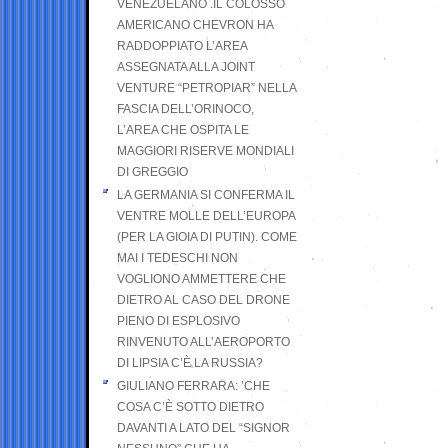
VENEZUELANO .IL COLOSSO
AMERICANO CHEVRON HA
RADDOPPIATO L’AREA
ASSEGNATA ALLA JOINT
VENTURE “PETROPIAR” NELLA
FASCIA DELL’ORINOCO,
L’AREA CHE OSPITA LE
MAGGIORI RISERVE MONDIALI
DI GREGGIO
LA GERMANIA SI CONFERMA IL
VENTRE MOLLE DELL’EUROPA
(PER LA GIOIA DI PUTIN). COME
MAI I TEDESCHI NON
VOGLIONO AMMETTERE CHE
DIETRO AL CASO DEL DRONE
PIENO DI ESPLOSIVO
RINVENUTO ALL’AEROPORTO
DI LIPSIA C’È LA RUSSIA?
GIULIANO FERRARA: ’CHE
COSA C’È SOTTO DIETRO
DAVANTI A LATO DEL “SIGNOR