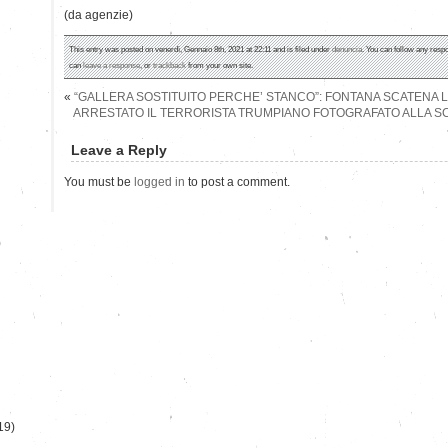
(da agenzie)
This entry was posted on venerdì, Gennaio 8th, 2021 at 22:11 and is filed under
denuncia
. You can follow any respo
can
leave a response
, or
trackback
from your own site.
«
“GALLERA SOSTITUITO PERCHE’ STANCO”: FONTANA SCATENA LA
ARRESTATO IL TERRORISTA TRUMPIANO FOTOGRAFATO ALLA SC
Leave a Reply
You must be
logged in
to post a comment.
)
19)