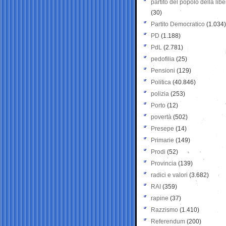
partito del popolo della libe
(30)
Partito Democratico
(1.034)
PD
(1.188)
PdL
(2.781)
pedofilia
(25)
Pensioni
(129)
Politica
(40.846)
polizia
(253)
Porto
(12)
povertà
(502)
Presepe
(14)
Primarie
(149)
Prodi
(52)
Provincia
(139)
radici e valori
(3.682)
RAI
(359)
rapine
(37)
Razzismo
(1.410)
Referendum
(200)