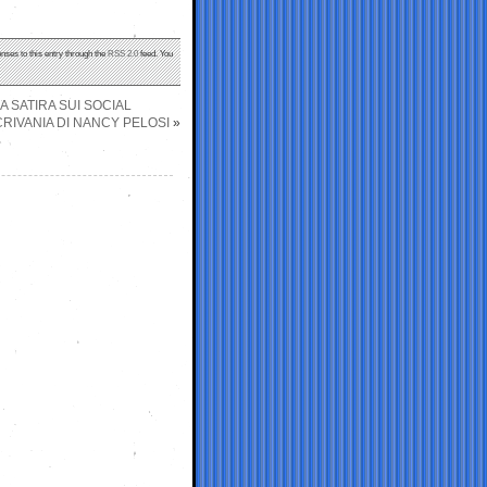
nses to this entry through the
RSS 2.0
feed. You
 SATIRA SUI SOCIAL
RIVANIA DI NANCY PELOSI
»