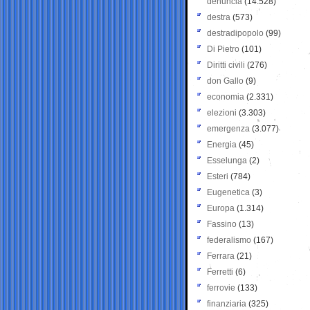
denuncia
(14.528)
destra
(573)
destradipopolo
(99)
Di Pietro
(101)
Diritti civili
(276)
don Gallo
(9)
economia
(2.331)
elezioni
(3.303)
emergenza
(3.077)
Energia
(45)
Esselunga
(2)
Esteri
(784)
Eugenetica
(3)
Europa
(1.314)
Fassino
(13)
federalismo
(167)
Ferrara
(21)
Ferretti
(6)
ferrovie
(133)
finanziaria
(325)