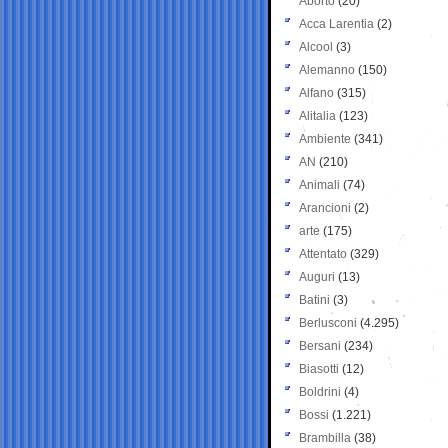
Aborto
(20)
Acca Larentia
(2)
Alcool
(3)
Alemanno
(150)
Alfano
(315)
Alitalia
(123)
Ambiente
(341)
AN
(210)
Animali
(74)
Arancioni
(2)
arte
(175)
Attentato
(329)
Auguri
(13)
Batini
(3)
Berlusconi
(4.295)
Bersani
(234)
Biasotti
(12)
Boldrini
(4)
Bossi
(1.221)
Brambilla
(38)