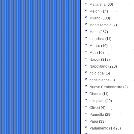
Mattarella
(60)
Meloni
(14)
Milano
(300)
Montezemolo
(7)
Monti
(357)
moschea
(11)
Musso
(10)
Muti
(10)
Napoli
(319)
Napolitano
(220)
no global
(5)
notte bianca
(3)
Nuovo Centrodestra
(2)
Obama
(11)
olimpiadi
(40)
Oliveri
(4)
Pannella
(29)
Papa
(33)
Parlamento
(1.428)