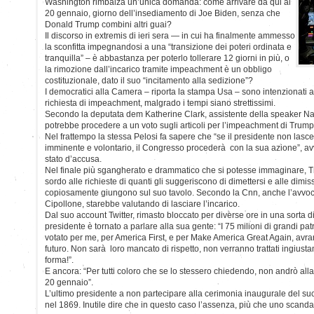
Washington rimbalza un’unica domanda: come arrivare da qui al
20 gennaio, giorno dell’insediamento di Joe Biden, senza che
Donald Trump combini altri guai?
Il discorso in extremis di ieri sera — in cui ha finalmente ammesso
la sconfitta impegnandosi a una “transizione dei poteri ordinata e
tranquilla” – è abbastanza per poterlo tollerare 12 giorni in più, o
la rimozione dall’incarico tramite impeachment è un obbligo
costituzionale, dato il suo “incitamento alla sedizione”?
I democratici alla Camera – riporta la stampa Usa – sono intenzionati
richiesta di impeachment, malgrado i tempi siano strettissimi.
Secondo la deputata dem Katherine Clark, assistente della speaker N
potrebbe procedere a un voto sugli articoli per l’impeachment di Trump
Nel frattempo la stessa Pelosi fa sapere che “se il presidente non lasc
imminente e volontario, il Congresso procederà con la sua azione”, avv
stato d’accusa.
Nel finale più sgangherato e drammatico che si potesse immaginare, T
sordo alle richieste di quanti gli suggeriscono di dimettersi e alle dimi
copiosamente giungono sul suo tavolo. Secondo la Cnn, anche l’avvoc
Cipollone, starebbe valutando di lasciare l’incarico.
Dal suo account Twitter, rimasto bloccato per diverse ore in una sorta di
presidente è tornato a parlare alla sua gente: “I 75 milioni di grandi pa
votato per me, per America First, e per Make America Great Again, avr
futuro. Non sarà loro mancato di rispetto, non verranno trattati ingiu
forma!”.
E ancora: “Per tutti coloro che se lo stessero chiedendo, non andrò all
20 gennaio”.
L’ultimo presidente a non partecipare alla cerimonia inaugurale del 
nel 1869. Inutile dire che in questo caso l’assenza, più che uno scanda