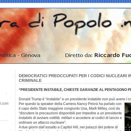
DEMOCRATICI PREOCCUPATI PER I CODICI NUCLEARI I
CRIMINALE
“PRESIDENTE INSTABILE, CHIESTE GARANZIE AL PENTAGONO PE
Donald Trump è “instabile” e un presidente instabile non può avere i co
il.com
Per questo la speaker della Camera Nancy Pelosi ha parlato con
il capo dello Stato maggiore congiunto Usa, Mark Milley, così da
“discutere le precauzioni disponibili per impedire a un presidente
instabile di avviare ostilità militari o accedere ai codici di lancio e
ordinare un attacco nucleare”.
A due giorni dall’assalto a Capitol Hill, nei palazzi del potere di