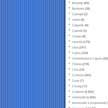
Brunetta
(83)
Burlando
(26)
Camogli
(2)
canile
(4)
Cappello
(8)
Caprotti
(2)
Caritas
(6)
carovita
(170)
casa
(247)
Casini
(119)
Centrodestra in Liguria
(35
Chiesa
(276)
Cina
(10)
Comune
(342)
Coop
(7)
Cossiga
(7)
Costume
(5.581)
criminalità
(1.402)
democratici e progressisti
(