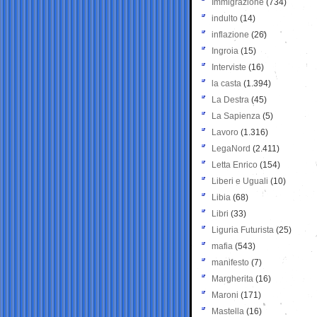
Immigrazione
(734)
indulto
(14)
inflazione
(26)
Ingroia
(15)
Interviste
(16)
la casta
(1.394)
La Destra
(45)
La Sapienza
(5)
Lavoro
(1.316)
LegaNord
(2.411)
Letta Enrico
(154)
Liberi e Uguali
(10)
Libia
(68)
Libri
(33)
Liguria Futurista
(25)
mafia
(543)
manifesto
(7)
Margherita
(16)
Maroni
(171)
Mastella
(16)