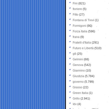
Fini
(821)
fioriere
(5)
Fitto
(27)
Fontana di Trevi
(1)
Formigoni
(90)
Forza Italia
(596)
frana
(9)
Fratelli d'Italia
(291)
Futuro e Libertà
(510)
g8
(25)
Gelmini
(68)
Genova
(542)
Giannino
(10)
Giustizia
(5.784)
governo
(5.799)
Grasso
(22)
Green Italia
(1)
Grillo
(2.941)
Idv
(4)