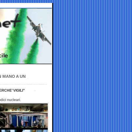
N MANO A UN
RCHE’ VIGILI”
dici nucleari.