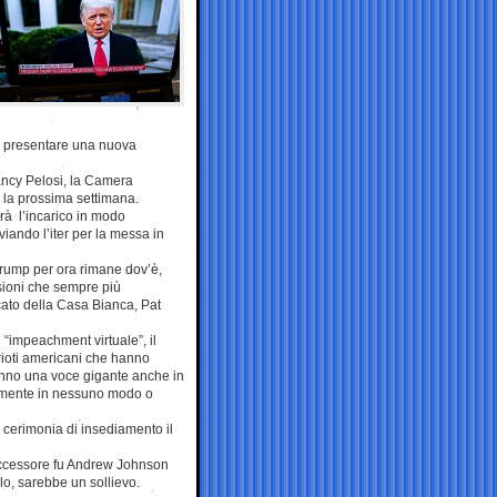
 a presentare una nuova
ancy Pelosi, la Camera
 la prossima settimana.
erà l’incarico in modo
iando l’iter per la messa in
rump per ora rimane dov’è,
ssioni che sempre più
ato della Casa Bianca, Pat
 “impeachment virtuale”, il
trioti americani che hanno
anno una voce gigante anche in
stamente in nessuno modo o
a cerimonia di insediamento il
successore fu Andrew Johnson
lo, sarebbe un sollievo.