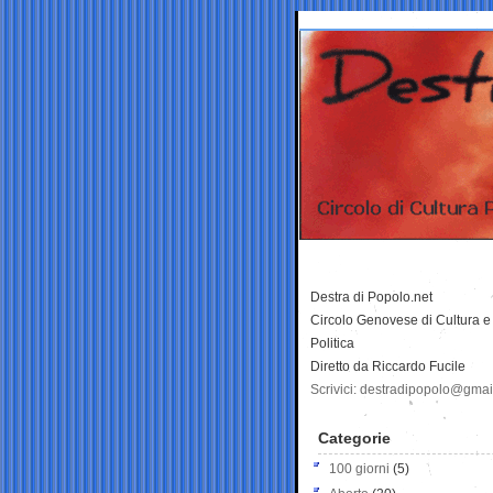
Destra di Popolo.net
Circolo Genovese di Cultura e
Politica
Diretto da Riccardo Fucile
Scrivici: destradipopolo@gma
Categorie
100 giorni
(5)