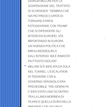
GIORGIA MELONI PER LA
SOSPENSIONE DEL TRATTATO
SI SCHENGEN: “SEMBRA CHE
SIA PIÙ PREOCCUPATA DI
TORNARE A FARSI
FOTOGRAFARE CON TRUMP
CHE DI DIFENDERE GLI
INTERESSI EUROPEI. STA
IMPORTANDO IN EUROPA
UN’AGENDA POLITICA CHE
MIRA A INDEBOLIRLA
DALL’INTERNO. MA È RIMASTA
PIUTTOSTO ISOLATA”
MELONI SI È INFILATA DA SOLA
NEL TUNNEL. L’ESCALATION
DI TENSIONE CON IL
GOVERNO SPAGNOLO ERA
PREVEDIBILE: TRE GIORNI FA
C’ERA STATO UNO SCONTRO
TRA LA LINEA MORBIDA DI
TAJANI E QUELLA DURA DELLA
PREMIER CON SALVINI E