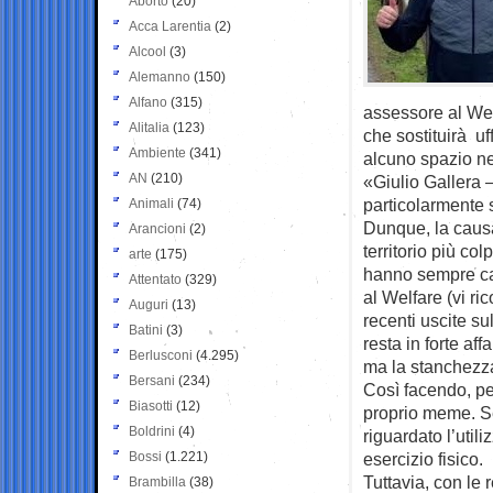
Aborto
(20)
Acca Larentia
(2)
Alcool
(3)
Alemanno
(150)
Alfano
(315)
assessore al Wel
Alitalia
(123)
che sostituirà uf
Ambiente
(341)
alcuno spazio ne
AN
(210)
«Giulio Gallera 
particolarmente 
Animali
(74)
Dunque, la causa
Arancioni
(2)
territorio più col
arte
(175)
hanno sempre car
Attentato
(329)
al Welfare (vi r
Auguri
(13)
recenti uscite su
Batini
(3)
resta in forte af
Berlusconi
(4.295)
ma la stanchezza 
Bersani
(234)
Così facendo, pe
Biasotti
(12)
proprio meme. Se
Boldrini
(4)
riguardato l’uti
Bossi
(1.221)
esercizio fisico.
Tuttavia, con le
Brambilla
(38)