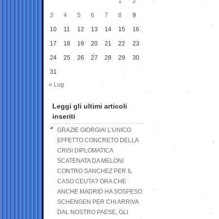
1
2
3
4
5
6
7
8
9
10
11
12
13
14
15
16
17
18
19
20
21
22
23
24
25
26
27
28
29
30
31
« Lug
Leggi gli ultimi articoli
inseriti
GRAZIE GIORGIA! L’UNICO
EFFETTO CONCRETO DELLA
CRISI DIPLOMATICA
SCATENATA DA MELONI
CONTRO SANCHEZ PER IL
CASO CEUTA? ORA CHE
ANCHE MADRID HA SOSPESO
SCHENGEN PER CHI ARRIVA
DAL NOSTRO PAESE, GLI