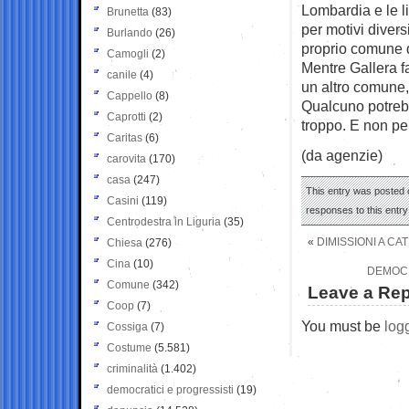
Lombardia e le li
Brunetta
(83)
per motivi divers
Burlando
(26)
proprio comune d
Camogli
(2)
Mentre Gallera fa
canile
(4)
un altro comune,
Cappello
(8)
Qualcuno potreb
Caprotti
(2)
troppo. E non pe
Caritas
(6)
(da agenzie)
carovita
(170)
casa
(247)
This entry was posted o
Casini
(119)
responses to this entr
Centrodestra in Liguria
(35)
«
DIMISSIONI A CA
Chiesa
(276)
Cina
(10)
DEMOCR
Comune
(342)
Leave a Rep
Coop
(7)
You must be
log
Cossiga
(7)
Costume
(5.581)
criminalità
(1.402)
democratici e progressisti
(19)