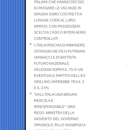
ITALIANI CHE HANNO DECISO
DI PASSARE LE VACANZE IN
SPAGNA SONO COSTRETTI A
LUNGHE CODE AL LORO
ARRIVO, CON PASSEGGERI
SCELTI A CASO O INTERI AEREI
CONTROLLATI
L’ITALIA RISCHIA DI RIMANERE
OSTAGGIO DEI FILO-PUTINIANI
VANNACCI E DI BATTISTA.
FUTURO NAZIONALE
VELEGGIA SOPRA IL 7% E UN
EVENTUALE PARTITO DELL’EX
GRILLINO VARREBBE TRA IL 2
E IL 3.5%
“DALL’ITALIA UNA MISURA
RIDICOLA E
IRRESPONSABILE”: SIRA
REGO, MINISTRA DELLA
GIOVENTÙ DEL GOVERNO
SPAGNOLO, FA LO SHAMPOO A