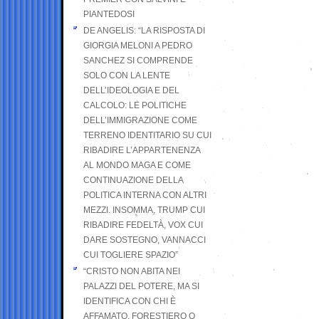
PIANTEDOSI
DE ANGELIS: “LA RISPOSTA DI
GIORGIA MELONI A PEDRO
SANCHEZ SI COMPRENDE
SOLO CON LA LENTE
DELL’IDEOLOGIA E DEL
CALCOLO: LE POLITICHE
DELL’IMMIGRAZIONE COME
TERRENO IDENTITARIO SU CUI
RIBADIRE L’APPARTENENZA
AL MONDO MAGA E COME
CONTINUAZIONE DELLA
POLITICA INTERNA CON ALTRI
MEZZI. INSOMMA, TRUMP CUI
RIBADIRE FEDELTÀ, VOX CUI
DARE SOSTEGNO, VANNACCI
CUI TOGLIERE SPAZIO”
“CRISTO NON ABITA NEI
PALAZZI DEL POTERE, MA SI
IDENTIFICA CON CHI È
AFFAMATO, FORESTIERO O