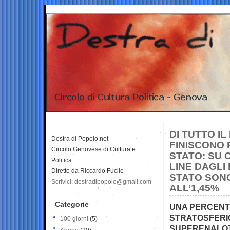
DI TUTTO I
Destra di Popolo.net
FINISCONO 
Circolo Genovese di Cultura e
STATO: SU 
Politica
LINE DAGLI 
Diretto da Riccardo Fucile
STATO SONO
Scrivici: destradipopolo@gmail.com
ALL’1,45%
Categorie
UNA PERCENT
STRATOSFERIC
100 giorni
(5)
SUPERENALOTT