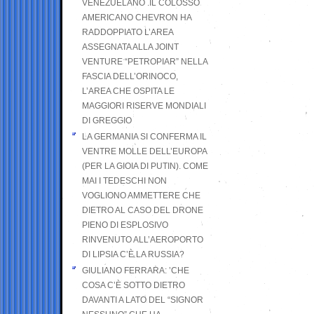
VENEZUELANO .IL COLOSSO
AMERICANO CHEVRON HA
RADDOPPIATO L’AREA
ASSEGNATA ALLA JOINT
VENTURE “PETROPIAR” NELLA
FASCIA DELL’ORINOCO,
L’AREA CHE OSPITA LE
MAGGIORI RISERVE MONDIALI
DI GREGGIO
LA GERMANIA SI CONFERMA IL
VENTRE MOLLE DELL’EUROPA
(PER LA GIOIA DI PUTIN). COME
MAI I TEDESCHI NON
VOGLIONO AMMETTERE CHE
DIETRO AL CASO DEL DRONE
PIENO DI ESPLOSIVO
RINVENUTO ALL’AEROPORTO
DI LIPSIA C’È LA RUSSIA?
GIULIANO FERRARA: ’CHE
COSA C’È SOTTO DIETRO
DAVANTI A LATO DEL “SIGNOR