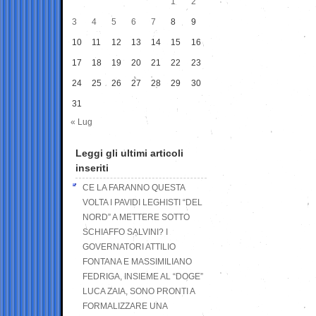
1
2
3
4
5
6
7
8
9
10
11
12
13
14
15
16
17
18
19
20
21
22
23
24
25
26
27
28
29
30
31
« Lug
Leggi gli ultimi articoli
inseriti
CE LA FARANNO QUESTA
VOLTA I PAVIDI LEGHISTI “DEL
NORD” A METTERE SOTTO
SCHIAFFO SALVINI? I
GOVERNATORI ATTILIO
FONTANA E MASSIMILIANO
FEDRIGA, INSIEME AL “DOGE”
LUCA ZAIA, SONO PRONTI A
FORMALIZZARE UNA