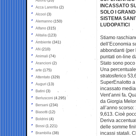
Aborto
(20)
INCASSATO SUI
Acca Larentia
(2)
SOLO I GRAND
Alcool
(3)
SISTEMA SANI
Alemanno
(150)
LUDOPATICI
Alfano
(315)
Alitalia
(123)
Stiamo raschiando
Ambiente
(341)
dell’Economia su
AN
(210)
abbondanti (per 
puntati on-line da
Animali
(74)
Stato sono poco 
Arancioni
(2)
Una percentuale
arte
(175)
stratosferico 53,
Attentato
(329)
SuperEnalotto a 
Auguri
(13)
incassato mediame
Batini
(3)
Vent’anni fa. Qua
Berlusconi
(4.295)
da Giorgia Meloni
Bersani
(234)
all’anno scorso
Biasotti
(12)
9,613. Cioè poco
Boldrini
(4)
Deriva accentua
Bossi
(1.221)
delle somme fini
incassi statali. C
Brambilla
(38)