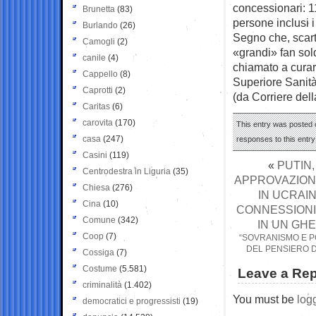
concessionari: 11
Brunetta
(83)
persone inclusi 
Burlando
(26)
Segno che, scarta
Camogli
(2)
«grandi» fan sold
canile
(4)
chiamato a curare
Cappello
(8)
Superiore Sanit
Caprotti
(2)
(da Corriere del
Caritas
(6)
carovita
(170)
This entry was posted o
casa
(247)
responses to this entr
Casini
(119)
«
PUTIN,
Centrodestra in Liguria
(35)
APPROVAZIONE
Chiesa
(276)
IN UCRAI
Cina
(10)
CONNESSIONI 
Comune
(342)
IN UN GHE
Coop
(7)
“SOVRANISMO E PO
DEL PENSIERO D
Cossiga
(7)
Costume
(5.581)
Leave a Rep
criminalità
(1.402)
You must be
log
democratici e progressisti
(19)