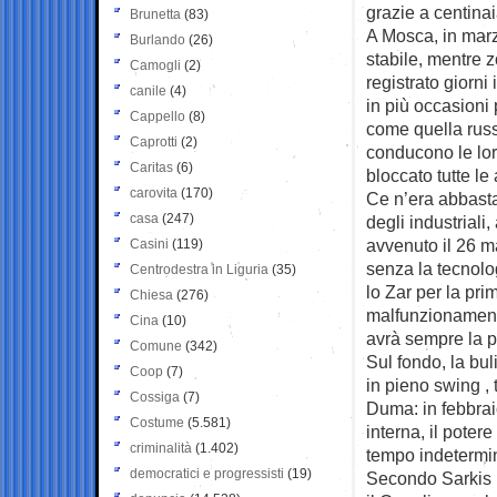
grazie a centinai
Brunetta
(83)
A Mosca, in marz
Burlando
(26)
stabile, mentre 
Camogli
(2)
registrato giorni
canile
(4)
in più occasioni 
Cappello
(8)
come quella russ
Caprotti
(2)
conducono le loro
Caritas
(6)
bloccato tutte le
carovita
(170)
Ce n’era abbast
casa
(247)
degli industriali,
avvenuto il 26 m
Casini
(119)
senza la tecnolo
Centrodestra in Liguria
(35)
lo Zar per la pr
Chiesa
(276)
malfunzionamenti
Cina
(10)
avrà sempre la p
Comune
(342)
Sul fondo, la bu
Coop
(7)
in pieno swing , 
Cossiga
(7)
Duma: in febbraio
Costume
(5.581)
interna, il poter
criminalità
(1.402)
tempo indetermi
democratici e progressisti
(19)
Secondo Sarkis Da