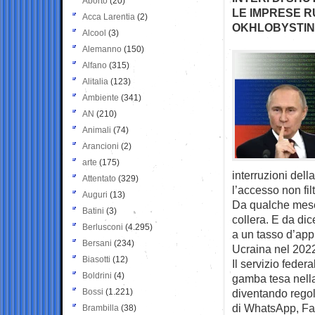
Aborto
(20)
LE IMPRESE R
Acca Larentia
(2)
OKHLOBYSTIN:
Alcool
(3)
Alemanno
(150)
Alfano
(315)
Alitalia
(123)
Ambiente
(341)
AN
(210)
Animali
(74)
Arancioni
(2)
arte
(175)
interruzioni della
Attentato
(329)
l’accesso non fil
Auguri
(13)
Da qualche mese 
Batini
(3)
collera. E da di
Berlusconi
(4.295)
a un tasso d’appr
Bersani
(234)
Ucraina nel 202
Biasotti
(12)
Il servizio feder
Boldrini
(4)
gamba tesa nella 
Bossi
(1.221)
diventando regola
di WhatsApp, Fac
Brambilla
(38)