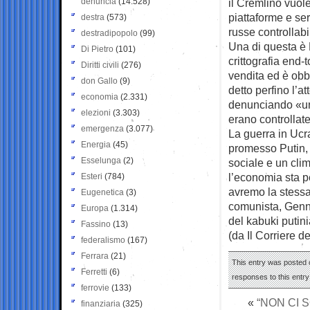
denuncia
(14.528)
il Cremlino vuole
piattaforme e se
destra
(573)
russe controllabi
destradipopolo
(99)
Una di questa è
Di Pietro
(101)
crittografia end-t
Diritti civili
(276)
vendita ed è obbl
don Gallo
(9)
detto perfino l’a
economia
(2.331)
denunciando «un 
elezioni
(3.303)
erano controllat
emergenza
(3.077)
La guerra in Ucra
Energia
(45)
promesso Putin, m
Esselunga
(2)
sociale e un clim
l’economia sta p
Esteri
(784)
avremo la stessa
Eugenetica
(3)
comunista, Genna
Europa
(1.314)
del kabuki putin
Fassino
(13)
(da Il Corriere d
federalismo
(167)
Ferrara
(21)
This entry was posted o
Ferretti
(6)
responses to this entr
ferrovie
(133)
«
“NON CI 
finanziaria
(325)