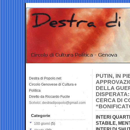
PUTIN, IN P
Destra di Popolo.net
APPROVAZIO
Circolo Genovese di Cultura e
DELLA GUER
Politica
DISPERATA:
Diretto da Riccardo Fucile
CERCA DI C
Scrivici: destradipopolo@gmail.com
“BONIFICAT
Categorie
INTERI QUART
STABILE, MEN
100 giorni
(5)
INTERI DI SH