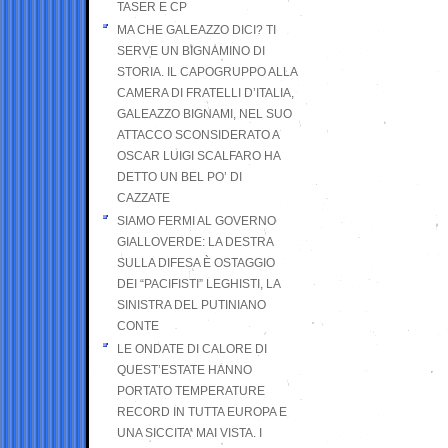
TASER E CP
MA CHE GALEAZZO DICI? TI
SERVE UN BIGNAMINO DI
STORIA. IL CAPOGRUPPO ALLA
CAMERA DI FRATELLI D’ITALIA,
GALEAZZO BIGNAMI, NEL SUO
ATTACCO SCONSIDERATO A
OSCAR LUIGI SCALFARO HA
DETTO UN BEL PO’ DI
CAZZATE
SIAMO FERMI AL GOVERNO
GIALLOVERDE: LA DESTRA
SULLA DIFESA È OSTAGGIO
DEI “PACIFISTI” LEGHISTI, LA
SINISTRA DEL PUTINIANO
CONTE
LE ONDATE DI CALORE DI
QUEST’ESTATE HANNO
PORTATO TEMPERATURE
RECORD IN TUTTA EUROPA E
UNA SICCITA’ MAI VISTA. I