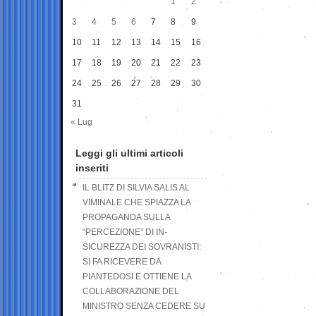
1
2
3
4
5
6
7
8
9
10
11
12
13
14
15
16
17
18
19
20
21
22
23
24
25
26
27
28
29
30
31
« Lug
Leggi gli ultimi articoli
inseriti
IL BLITZ DI SILVIA SALIS AL
VIMINALE CHE SPIAZZA LA
PROPAGANDA SULLA
“PERCEZIONE” DI IN-
SICUREZZA DEI SOVRANISTI:
SI FA RICEVERE DA
PIANTEDOSI E OTTIENE LA
COLLABORAZIONE DEL
MINISTRO SENZA CEDERE SU