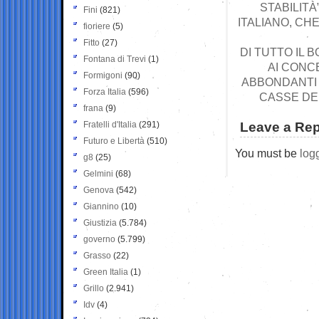
STABILITÀ
Fini
(821)
ITALIANO, CH
fioriere
(5)
Fitto
(27)
DI TUTTO IL 
Fontana di Trevi
(1)
AI CONC
Formigoni
(90)
ABBONDANTI P
Forza Italia
(596)
CASSE DEL
frana
(9)
Fratelli d'Italia
(291)
Leave a Rep
Futuro e Libertà
(510)
You must be
log
g8
(25)
Gelmini
(68)
Genova
(542)
Giannino
(10)
Giustizia
(5.784)
governo
(5.799)
Grasso
(22)
Green Italia
(1)
Grillo
(2.941)
Idv
(4)