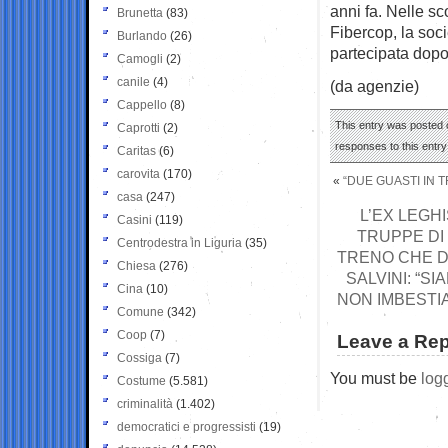
anni fa. Nelle sc
Brunetta
(83)
Fibercop, la soc
Burlando
(26)
partecipata dopo
Camogli
(2)
canile
(4)
(da agenzie)
Cappello
(8)
This entry was posted o
Caprotti
(2)
responses to this entr
Caritas
(6)
carovita
(170)
«
“DUE GUASTI IN 
casa
(247)
L’EX LEGH
Casini
(119)
TRUPPE DI
Centrodestra in Liguria
(35)
TRENO CHE DA
Chiesa
(276)
SALVINI: “
Cina
(10)
NON IMBESTIA
Comune
(342)
Coop
(7)
Leave a Rep
Cossiga
(7)
You must be
log
Costume
(5.581)
criminalità
(1.402)
democratici e progressisti
(19)