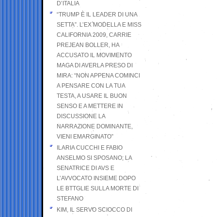
D’ITALIA
“TRUMP È IL LEADER DI UNA
SETTA”. L’EX MODELLA E MISS
CALIFORNIA 2009, CARRIE
PREJEAN BOLLER, HA
ACCUSATO IL MOVIMENTO
MAGA DI AVERLA PRESO DI
MIRA: “NON APPENA COMINCI
A PENSARE CON LA TUA
TESTA, A USARE IL BUON
SENSO E A METTERE IN
DISCUSSIONE LA
NARRAZIONE DOMINANTE,
VIENI EMARGINATO”
ILARIA CUCCHI E FABIO
ANSELMO SI SPOSANO; LA
SENATRICE DI AVS E
L’AVVOCATO INSIEME DOPO
LE BTTGLIE SULLA MORTE DI
STEFANO
KIM, IL SERVO SCIOCCO DI