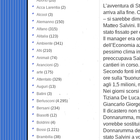
Aborto
(20)
L’avventura di S
Acca Larentia
(2)
arriva alla fine. 
Alcool
(3)
– si sarebbe dim
Alemanno
(150)
Matteo Salvini. Il
Alfano
(315)
stato fissato per
Alitalia
(123)
Il manager era or
Ambiente
(341)
dell’Economia az
AN
(210)
pessimo clima in
preoccupava Salv
Animali
(74)
cantieri in corso.
Arancioni
(2)
Secondo fonti in
arte
(175)
ore sulla “buonu
Attentato
(329)
agli 1,5 milioni,
Auguri
(13)
Nei giorni scorsi
Batini
(3)
Tiziana De Luca,
Berlusconi
(4.295)
Giancarlo Giorget
Bersani
(234)
Il dicastero non 
Biasotti
(12)
Donnarumma, ma l
Boldrini
(4)
vorrebbe sostitui
Bossi
(1.221)
Donnarumma deve
stato Salvini a 
Brambilla
(38)