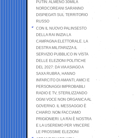
PUTIN: ALMENO 30MILA
NORDCOREANI SARANNO
DISPIEGATI SUL TERRITORIO
RUSSO
CON IL NUOVO PALINSESTO
DELLA RAI INIZIA LA
CAMPAGNA ELETTORALE. LA
DESTRA MILITARIZZA IL
SERVIZIO PUBBLICO IN VISTA
DELLE ELEZIONI POLITICHE
DEL 2027: DA VIA ASIAGO A
SAXA RUBRA, HANNO
INFARCITO DI AMANTI, AMICI E
PERSONAGGI IMPROBABILI
RADIO E TV, STERILIZZANDO
OGNI VOCE NON ORGANICA AL
GOVERNO. IL MESSAGGIO È
CHIARO: NON FACCIAMO
PRIGIONIERI. LA RAI È NOSTRA
E LA USEREMO PER VINCERE
LE PROSSIME ELEZIONI