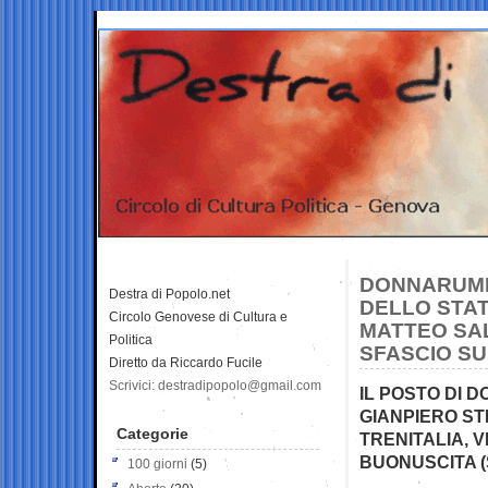
DONNARUMMA
Destra di Popolo.net
DELLO STAT
Circolo Genovese di Cultura e
MATTEO SAL
Politica
SFASCIO SU
Diretto da Riccardo Fucile
Scrivici: destradipopolo@gmail.com
IL POSTO DI
GIANPIERO ST
Categorie
TRENITALIA, 
BUONUSCITA (S
100 giorni
(5)