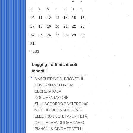
1
2
3
4
5
6
7
8
9
10
11
12
13
14
15
16
17
18
19
20
21
22
23
24
25
26
27
28
29
30
31
« Lug
Leggi gli ultimi articoli
inseriti
MASCHERINE DI BRONZO, IL
GOVERNO MELONI HA
SECRETATO LA
DOCUMENTAZIONE
SULL’ACCORDO DA OLTRE 100
MILIONI CON LA SOCIETÀ JC
ELECTRONICS, DI PROPRIETÀ
DELL’IMPRENDITORE DARIO
BIANCHI, VICINO A FRATELLI