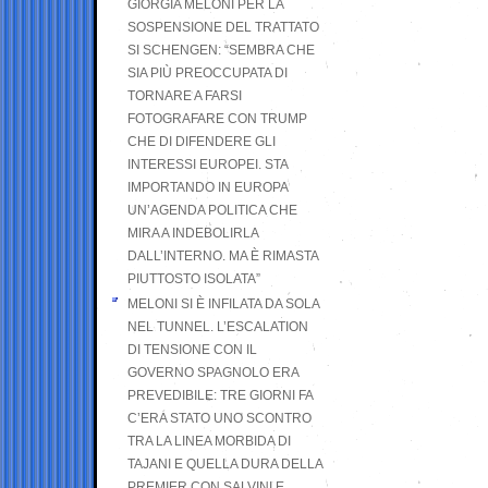
GIORGIA MELONI PER LA
SOSPENSIONE DEL TRATTATO
SI SCHENGEN: “SEMBRA CHE
SIA PIÙ PREOCCUPATA DI
TORNARE A FARSI
FOTOGRAFARE CON TRUMP
CHE DI DIFENDERE GLI
INTERESSI EUROPEI. STA
IMPORTANDO IN EUROPA
UN’AGENDA POLITICA CHE
MIRA A INDEBOLIRLA
DALL’INTERNO. MA È RIMASTA
PIUTTOSTO ISOLATA”
MELONI SI È INFILATA DA SOLA
NEL TUNNEL. L’ESCALATION
DI TENSIONE CON IL
GOVERNO SPAGNOLO ERA
PREVEDIBILE: TRE GIORNI FA
C’ERA STATO UNO SCONTRO
TRA LA LINEA MORBIDA DI
TAJANI E QUELLA DURA DELLA
PREMIER CON SALVINI E