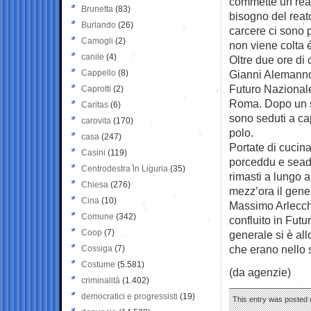
commette un rea
Brunetta
(83)
bisogno del reat
Burlando
(26)
carcere ci sono 
Camogli
(2)
non viene colta 
canile
(4)
Oltre due ore di 
Cappello
(8)
Gianni Alemanno,
Futuro Nazionale 
Caprotti
(2)
Roma. Dopo un sa
Caritas
(6)
sono seduti a ca
carovita
(170)
polo.
casa
(247)
Portate di cucina
Casini
(119)
porceddu e seada
Centrodestra in Liguria
(35)
rimasti a lungo a
Chiesa
(276)
mezz’ora il gener
Cina
(10)
Massimo Arlecch
Comune
(342)
confluito in Futu
Coop
(7)
generale si è all
che erano nello 
Cossiga
(7)
Costume
(5.581)
(da agenzie)
criminalità
(1.402)
democratici e progressisti
(19)
This entry was posted o