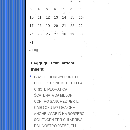
1
2
3
4
5
6
7
8
9
10
11
12
13
14
15
16
17
18
19
20
21
22
23
24
25
26
27
28
29
30
31
« Lug
Leggi gli ultimi articoli
inseriti
GRAZIE GIORGIA! L’UNICO
EFFETTO CONCRETO DELLA
CRISI DIPLOMATICA
SCATENATA DA MELONI
CONTRO SANCHEZ PER IL
CASO CEUTA? ORA CHE
ANCHE MADRID HA SOSPESO
SCHENGEN PER CHI ARRIVA
DAL NOSTRO PAESE, GLI