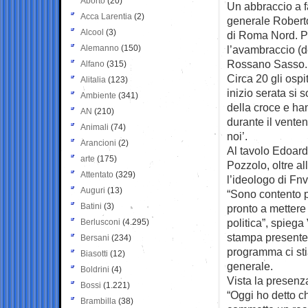
Aborto
(20)
Un abbraccio a f
Acca Larentia
(2)
generale Rober
Alcool
(3)
di Roma Nord. Po
Alemanno
(150)
l’avambraccio (d
Rossano Sasso.
Alfano
(315)
Circa 20 gli ospit
Alitalia
(123)
inizio serata si 
Ambiente
(341)
della croce e ha
AN
(210)
durante il vente
Animali
(74)
noi’.
Arancioni
(2)
Al tavolo Edoar
arte
(175)
Pozzolo, oltre a
Attentato
(329)
l’ideologo di Fn
Auguri
(13)
“Sono contento p
Batini
(3)
pronto a mettere
politica”, spieg
Berlusconi
(4.295)
stampa presente.
Bersani
(234)
programma ci sti
Biasotti
(12)
generale.
Boldrini
(4)
Vista la presenza
Bossi
(1.221)
“Oggi ho detto c
Brambilla
(38)