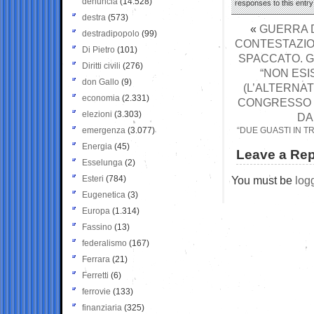
denuncia
(14.528)
responses to this entr
destra
(573)
«
GUERRA D
destradipopolo
(99)
CONTESTAZION
Di Pietro
(101)
SPACCATO. G
Diritti civili
(276)
“NON ESI
don Gallo
(9)
(L’ALTERNAT
economia
(2.331)
CONGRESSO 
elezioni
(3.303)
DA
emergenza
(3.077)
“DUE GUASTI IN T
Energia
(45)
Leave a Rep
Esselunga
(2)
Esteri
(784)
You must be
log
Eugenetica
(3)
Europa
(1.314)
Fassino
(13)
federalismo
(167)
Ferrara
(21)
Ferretti
(6)
ferrovie
(133)
finanziaria
(325)