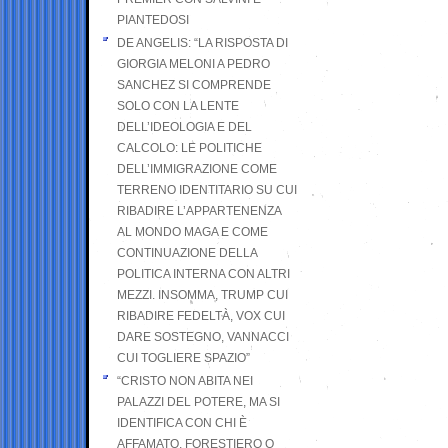
PIANTEDOSI
DE ANGELIS: “LA RISPOSTA DI
GIORGIA MELONI A PEDRO
SANCHEZ SI COMPRENDE
SOLO CON LA LENTE
DELL’IDEOLOGIA E DEL
CALCOLO: LE POLITICHE
DELL’IMMIGRAZIONE COME
TERRENO IDENTITARIO SU CUI
RIBADIRE L’APPARTENENZA
AL MONDO MAGA E COME
CONTINUAZIONE DELLA
POLITICA INTERNA CON ALTRI
MEZZI. INSOMMA, TRUMP CUI
RIBADIRE FEDELTÀ, VOX CUI
DARE SOSTEGNO, VANNACCI
CUI TOGLIERE SPAZIO”
“CRISTO NON ABITA NEI
PALAZZI DEL POTERE, MA SI
IDENTIFICA CON CHI È
AFFAMATO, FORESTIERO O