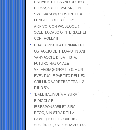
ITALIANI CHE HANNO DECISO
DI PASSARE LE VACANZE IN
SPAGNA SONO COSTRETTI A
LUNGHE CODE AL LORO
ARRIVO, CON PASSEGGERI
SCELTI A CASO O INTERI AEREI
CONTROLLATI
L’ITALIA RISCHIA DI RIMANERE
OSTAGGIO DEI FILO-PUTINIANI
VANNACCI E DI BATTISTA.
FUTURO NAZIONALE
VELEGGIA SOPRA IL 7% E UN
EVENTUALE PARTITO DELL’EX
GRILLINO VARREBBE TRA IL 2
E IL 3.5%
“DALL’ITALIA UNA MISURA
RIDICOLA E
IRRESPONSABILE”: SIRA
REGO, MINISTRA DELLA
GIOVENTÙ DEL GOVERNO
SPAGNOLO, FA LO SHAMPOO A