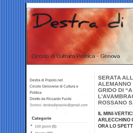
SERATA ALL
Destra di Popolo.net
ALEMANNO E
Circolo Genovese di Cultura e
GRIDO DI “
Politica
L’AVAMBRAC
Diretto da Riccardo Fucile
ROSSANO 
Scrivici: destradipopolo@gmail.com
IL MINI-VERT
Categorie
ARLECCHINO C
ORA LO SPETT
100 giorni
(5)