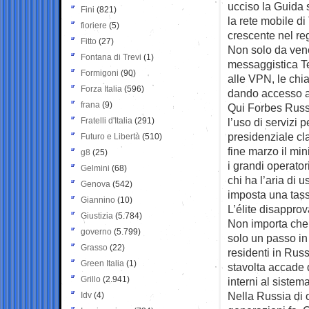
ucciso la Guida 
Fini
(821)
la rete mobile d
fioriere
(5)
crescente nel re
Fitto
(27)
Non solo da vene
Fontana di Trevi
(1)
messaggistica Tel
Formigoni
(90)
alle VPN, le chia
Forza Italia
(596)
dando accesso ai
frana
(9)
Qui Forbes Russia
Fratelli d'Italia
(291)
l’uso di servizi 
presidenziale cla
Futuro e Libertà
(510)
fine marzo il mi
g8
(25)
i grandi operator
Gelmini
(68)
chi ha l’aria di 
Genova
(542)
imposta una tass
Giannino
(10)
L’élite disappro
Giustizia
(5.784)
Non importa che
governo
(5.799)
solo un passo in
Grasso
(22)
residenti in Russ
Green Italia
(1)
stavolta accade 
Grillo
(2.941)
interni al sistem
Nella Russia di 
Idv
(4)