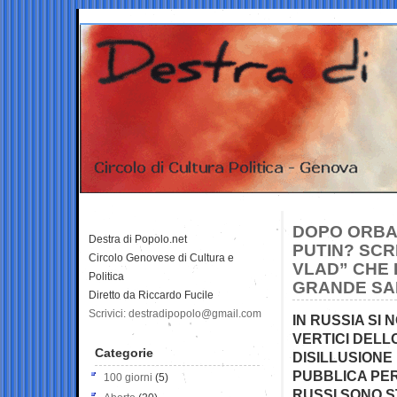
DOPO ORBAN
Destra di Popolo.net
PUTIN? SCR
Circolo Genovese di Cultura e
VLAD” CHE 
Politica
GRANDE SA
Diretto da Riccardo Fucile
Scrivici: destradipopolo@gmail.com
IN RUSSIA SI 
VERTICI DELL
Categorie
DISILLUSIONE
PUBBLICA PER 
100 giorni
(5)
RUSSI SONO S