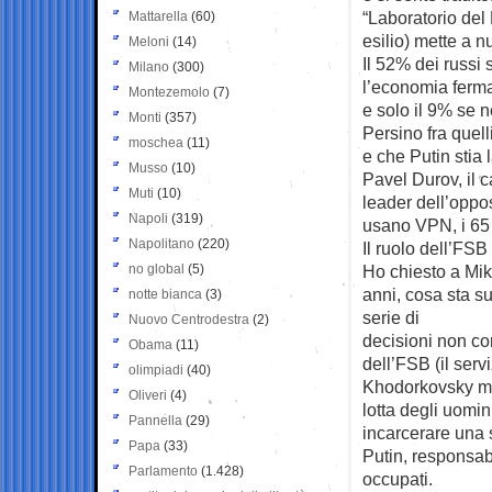
“Laboratorio del
Mattarella
(60)
esilio) mette a 
Meloni
(14)
Il 52% dei russi s
Milano
(300)
l’economia ferma,
Montezemolo
(7)
e solo il 9% se n
Monti
(357)
Persino fra quel
moschea
(11)
e che Putin stia 
Musso
(10)
Pavel Durov, il c
Muti
(10)
leader dell’oppos
Napoli
(319)
usano VPN, i 65 m
Napolitano
(220)
Il ruolo dell’FSB
no global
(5)
Ho chiesto a Mik
anni, cosa sta s
notte bianca
(3)
serie di
Nuovo Centrodestra
(2)
decisioni non co
Obama
(11)
dell’FSB (il serv
olimpiadi
(40)
Khodorkovsky mi 
Oliveri
(4)
lotta degli uomini
Pannella
(29)
incarcerare una s
Papa
(33)
Putin, responsabi
Parlamento
(1.428)
occupati.