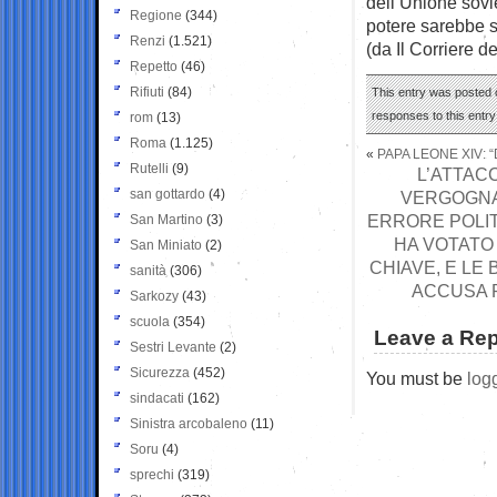
dell’Unione sovi
Regione
(344)
potere sarebbe s
Renzi
(1.521)
(da Il Corriere d
Repetto
(46)
Rifiuti
(84)
This entry was posted o
responses to this entr
rom
(13)
Roma
(1.125)
«
PAPA LEONE XIV: 
Rutelli
(9)
L’ATTAC
san gottardo
(4)
VERGOGNA 
ERRORE POLIT
San Martino
(3)
HA VOTATO 
San Miniato
(2)
CHIAVE, E LE
sanità
(306)
ACCUSA P
Sarkozy
(43)
scuola
(354)
Leave a Rep
Sestri Levante
(2)
Sicurezza
(452)
You must be
log
sindacati
(162)
Sinistra arcobaleno
(11)
Soru
(4)
sprechi
(319)