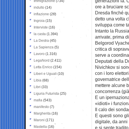
generazioni fa. 
Immigrazione
(734)
ore a bruciare sc
indulto
(14)
Dresda finché qu
inflazione
(26)
detto una volta c
Ingroia
(15)
sviluppa come ta
Interviste
(16)
Intanto la Russi
la casta
(1.394)
arrivate, prima di
La Destra
(45)
Belgorod Vyaches
La Sapienza
(5)
critica di soprav
Lavoro
(1.316)
serve a coordinar
LegaNord
(2.411)
Deputati della 
Nivichkov si son
Letta Enrico
(154)
con i loro elettor
Liberi e Uguali
(10)
governatrice del
Libia
(68)
mettere alcune ba
Libri
(33)
concorrenza (già,
Liguria Futurista
(25)
E un ipernazion
mafia
(543)
«idioti» i funzi
manifesto
(7)
Il calo dei sonda
Margherita
(16)
E questi sono gli 
Maroni
(171)
digitale, da ann
Mastella
(16)
e si sente tradi