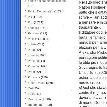
partito del popolo della libertà
Nel suo libro Th
(30)
Nation Hostage” (
Partito Democratico
(1.034)
patto che il ditt
scrive – «un’abd
PD
(1.188)
a pensare e in c
PdL
(2.781)
trasparente».
pedofilia
(25)
Il dittatore oggi 
Pensioni
(129)
brutali e famelic
Politica
(40.814)
nervosi per la re
polizia
(253)
elezioni per la 
Porto
(12)
Alexandra Prokop
povertà
(502)
per ragioni polit
Presepe
(14)
le élite più mode
Primarie
(149)
Sovereigns to S
Prodi
(52)
Elite, Hurst 2026
estrema del sist
Provincia
(139)
nuove crepe
radici e valori
(3.682)
«Quel che sta a
RAI
(359)
contro il regime
rapine
(37)
doverla scavare 
Razzismo
(1.410)
di meno. Dopotut
Referendum
(200)