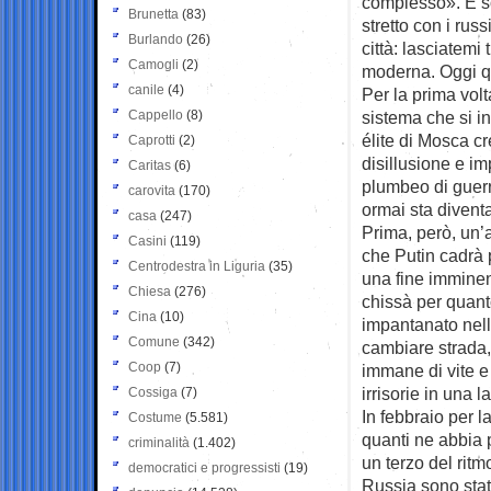
complesso». È so
Brunetta
(83)
stretto con i rus
Burlando
(26)
città: lasciatemi 
Camogli
(2)
moderna. Oggi qu
canile
(4)
Per la prima volt
Cappello
(8)
sistema che si inc
élite di Mosca cr
Caprotti
(2)
disillusione e im
Caritas
(6)
plumbeo di guerr
carovita
(170)
ormai sta divent
casa
(247)
Prima, però, un’
Casini
(119)
che Putin cadrà 
Centrodestra in Liguria
(35)
una fine imminent
Chiesa
(276)
chissà per quant
Cina
(10)
impantanato nell
Comune
(342)
cambiare strada,
Coop
(7)
immane di vite e 
irrisorie in una
Cossiga
(7)
In febbraio per l
Costume
(5.581)
quanti ne abbia p
criminalità
(1.402)
un terzo del ritm
democratici e progressisti
(19)
Russia sono stati