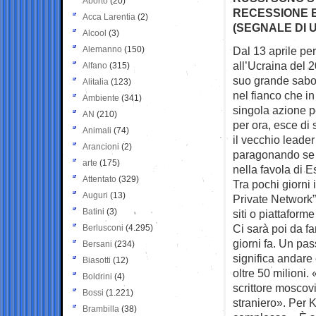
Aborto
(20)
RECESSIONE E
Acca Larentia
(2)
(SEGNALE DI 
Alcool
(3)
Alemanno
(150)
Dal 13 aprile per
all’Ucraina del 
Alfano
(315)
suo grande sabota
Alitalia
(123)
nel fianco che i
Ambiente
(341)
singola azione p
AN
(210)
per ora, esce di
Animali
(74)
il vecchio leade
Arancioni
(2)
paragonando se 
arte
(175)
nella favola di E
Attentato
(329)
Tra pochi giorni 
Auguri
(13)
Private Network”
Batini
(3)
siti o piattafor
Ci sarà poi da fa
Berlusconi
(4.295)
giorni fa. Un pa
Bersani
(234)
significa andare 
Biasotti
(12)
oltre 50 milioni.
Boldrini
(4)
scrittore moscov
Bossi
(1.221)
straniero». Per 
Brambilla
(38)