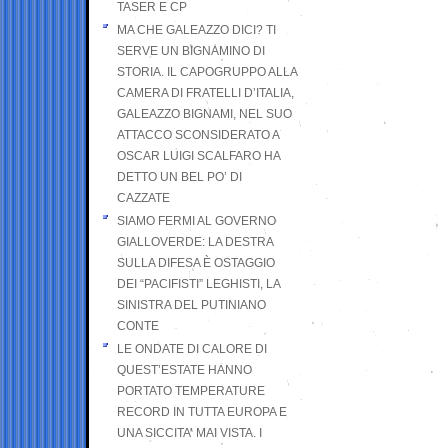
TASER E CP
MA CHE GALEAZZO DICI? TI
SERVE UN BIGNAMINO DI
STORIA. IL CAPOGRUPPO ALLA
CAMERA DI FRATELLI D’ITALIA,
GALEAZZO BIGNAMI, NEL SUO
ATTACCO SCONSIDERATO A
OSCAR LUIGI SCALFARO HA
DETTO UN BEL PO’ DI
CAZZATE
SIAMO FERMI AL GOVERNO
GIALLOVERDE: LA DESTRA
SULLA DIFESA È OSTAGGIO
DEI “PACIFISTI” LEGHISTI, LA
SINISTRA DEL PUTINIANO
CONTE
LE ONDATE DI CALORE DI
QUEST’ESTATE HANNO
PORTATO TEMPERATURE
RECORD IN TUTTA EUROPA E
UNA SICCITA’ MAI VISTA. I