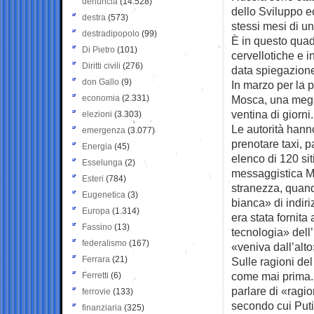
denuncia
(14.528)
dello Sviluppo ec
destra
(573)
stessi mesi di un
destradipopolo
(99)
È in questo quad
Di Pietro
(101)
cervellotiche e 
Diritti civili
(276)
data spiegazione,
don Gallo
(9)
In marzo per la p
economia
(2.331)
Mosca, una megalo
ventina di giorni.
elezioni
(3.303)
Le autorità hanno
emergenza
(3.077)
prenotare taxi, 
Energia
(45)
elenco di 120 sit
Esselunga
(2)
messaggistica Ma
Esteri
(784)
stranezza, quando
Eugenetica
(3)
bianca» di indiriz
Europa
(1.314)
era stata fornita
Fassino
(13)
tecnologia» dell
federalismo
(167)
«veniva dall’alto
Ferrara
(21)
Sulle ragioni del
come mai prima. 
Ferretti
(6)
parlare di «ragi
ferrovie
(133)
secondo cui Puti
finanziaria
(325)