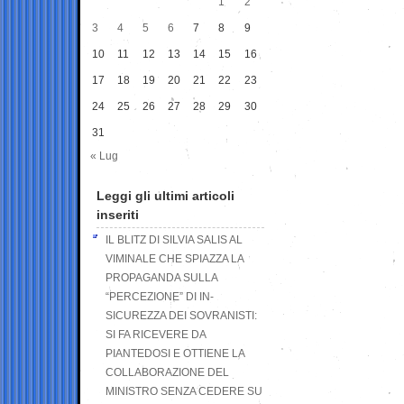
1
2
3
4
5
6
7
8
9
10
11
12
13
14
15
16
17
18
19
20
21
22
23
24
25
26
27
28
29
30
31
« Lug
Leggi gli ultimi articoli
inseriti
IL BLITZ DI SILVIA SALIS AL
VIMINALE CHE SPIAZZA LA
PROPAGANDA SULLA
“PERCEZIONE” DI IN-
SICUREZZA DEI SOVRANISTI:
SI FA RICEVERE DA
PIANTEDOSI E OTTIENE LA
COLLABORAZIONE DEL
MINISTRO SENZA CEDERE SU