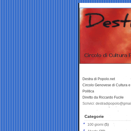
Destra di Popolo.net
Circolo Genovese di Cultura e
Politica
Diretto da Riccardo Fucile
Scrivici: destradipopolo@gma
Categorie
100 giorni
(5)