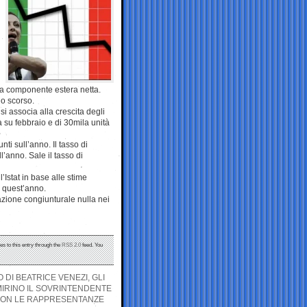
la componente estera netta.
io scorso.
si associa alla crescita degli
tà su febbraio e di 30mila unità
ti sull’anno. Il tasso di
l’anno. Sale il tasso di
’Istat in base alle stime
i quest’anno.
azione congiunturale nulla nei
es to this entry through the
RSS 2.0
feed. You
 DI BEATRICE VENEZI, GLI
IRINO IL SOVRINTENDENTE
E CON LE RAPPRESENTANZE