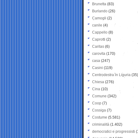
Brunetta
(83)
Burlando
(26)
Camogli
(2)
canile
(4)
Cappello
(8)
Caprotti
(2)
Caritas
(6)
carovita
(170)
casa
(247)
Casini
(119)
Centrodestra in Liguria
(35
Chiesa
(276)
Cina
(10)
Comune
(342)
Coop
(7)
Cossiga
(7)
Costume
(5.581)
criminalità
(1.402)
democratici e progressisti
(