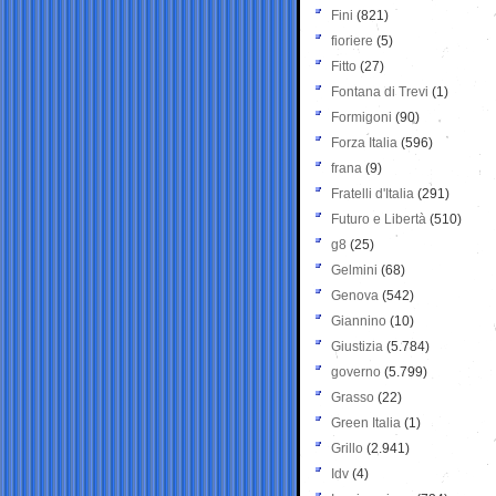
Fini
(821)
fioriere
(5)
Fitto
(27)
Fontana di Trevi
(1)
Formigoni
(90)
Forza Italia
(596)
frana
(9)
Fratelli d'Italia
(291)
Futuro e Libertà
(510)
g8
(25)
Gelmini
(68)
Genova
(542)
Giannino
(10)
Giustizia
(5.784)
governo
(5.799)
Grasso
(22)
Green Italia
(1)
Grillo
(2.941)
Idv
(4)