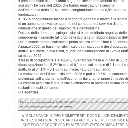
Il primo trimestre di quest’anno segna un lieve rallentamento rispetto
agli ultimi tre mesi del 2025, che hanno registrato una crescita
dell’economia dello 0,3% a livello congiunturale e dello 0,9% su base
tendenziale.
Il +0,2% congiunturale messo a segno tra gennaio e marzo è la sintesi
di un aumento del valore aggiunto nel comparto dei servizi e di una
diminuzione in quello dell’agricoltura e dell’industria.
Dal lato della domanda, spiega l’Istat, vi è un contributo negativo della
componente nazionale (al lordo delle scorte) e un apporto positivo del
Usa e Israele hanno scatenato il primo attacco contro l’Iran il 28 febbra
A marzo 2026, su base mensile, il calo degli occupati e dei disoccupati 
inattivi. Nel mese, rileva l’Istat, gli occupati diminuiscono di 12mila uni
su marzo 2025.
Il tasso di occupazione è al 62,4%, invariato sul mese e in calo di 0,3 pun
disoccupazione è al 5,2% in calo di 0,1 punti sul mese e di 1,1 punti sul
inattività al 34,1% (+0,1 punti sul mese, +1,0 punti sull’anno).
La variazione del Pil acquisita per il 2026 è pari a +0,5%. Lo comunica l
preliminati sull’andamento dell’economia italiana nel primo trimestre d
La crescita acquisita è quella che si otterrebbe in presenza di una vari
restanti trimestri dell’anno.
(da agenzie)
This entry was posted on giovedì, Aprile 30th, 2026 at 20:59 and is filed under
Politica
. You can follow any respons
can
leave a response
, or
trackback
from your own site.
«
“COLABIANCHI SI DEVE DIMETTERE”: DOPO IL LICENZIAMENTO
ORCHESTRALI NON REVOCANO LA PROTESTA E METTONO NEL M
CHE FINO A POCO TEMPO FA SI ERA RIFIUTATO DI DISCUTER