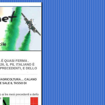
 È QUASI FERMA .
6, IL PIL ITALIANO È
 PRECEDENTI, E DELLO
LL’AGRICOLTURA… CALANO
E SALE IL TASSO DI
to ai tre mesi
precedenti e dello
e