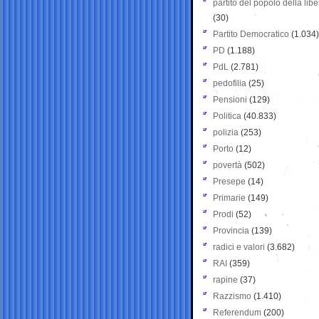
partito del popolo della libe
(30)
Partito Democratico
(1.034)
PD
(1.188)
PdL
(2.781)
pedofilia
(25)
Pensioni
(129)
Politica
(40.833)
polizia
(253)
Porto
(12)
povertà
(502)
Presepe
(14)
Primarie
(149)
Prodi
(52)
Provincia
(139)
radici e valori
(3.682)
RAI
(359)
rapine
(37)
Razzismo
(1.410)
Referendum
(200)