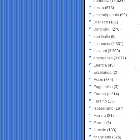
denuncia
(14.528)
destra
(573)
destradipopolo
(99)
Di Pietro
(101)
Diritti civili
(276)
don Gallo
(9)
economia
(2.331)
elezioni
(3.303)
emergenza
(3.077)
Energia
(45)
Esselunga
(2)
Esteri
(784)
Eugenetica
(3)
Europa
(1.314)
Fassino
(13)
federalismo
(167)
Ferrara
(21)
Ferretti
(6)
ferrovie
(133)
finanziaria
(325)