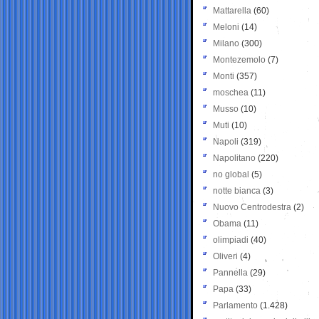
Mattarella
(60)
Meloni
(14)
Milano
(300)
Montezemolo
(7)
Monti
(357)
moschea
(11)
Musso
(10)
Muti
(10)
Napoli
(319)
Napolitano
(220)
no global
(5)
notte bianca
(3)
Nuovo Centrodestra
(2)
Obama
(11)
olimpiadi
(40)
Oliveri
(4)
Pannella
(29)
Papa
(33)
Parlamento
(1.428)