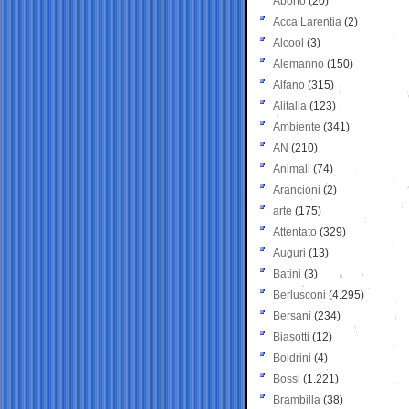
Aborto
(20)
Acca Larentia
(2)
Alcool
(3)
Alemanno
(150)
Alfano
(315)
Alitalia
(123)
Ambiente
(341)
AN
(210)
Animali
(74)
Arancioni
(2)
arte
(175)
Attentato
(329)
Auguri
(13)
Batini
(3)
Berlusconi
(4.295)
Bersani
(234)
Biasotti
(12)
Boldrini
(4)
Bossi
(1.221)
Brambilla
(38)