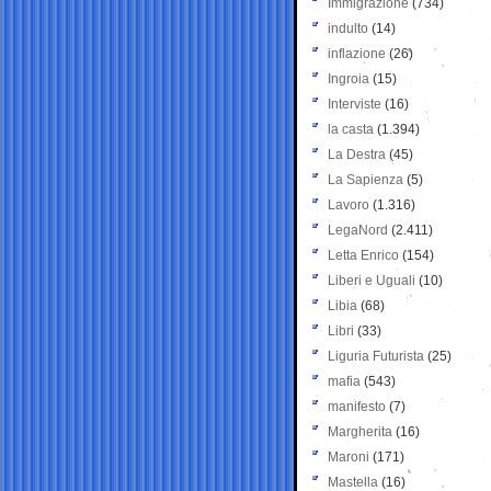
Immigrazione
(734)
indulto
(14)
inflazione
(26)
Ingroia
(15)
Interviste
(16)
la casta
(1.394)
La Destra
(45)
La Sapienza
(5)
Lavoro
(1.316)
LegaNord
(2.411)
Letta Enrico
(154)
Liberi e Uguali
(10)
Libia
(68)
Libri
(33)
Liguria Futurista
(25)
mafia
(543)
manifesto
(7)
Margherita
(16)
Maroni
(171)
Mastella
(16)