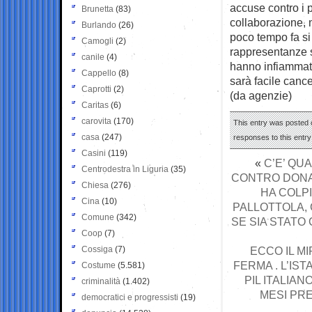
accuse contro i p
Brunetta
(83)
collaborazione, 
Burlando
(26)
poco tempo fa si 
Camogli
(2)
rappresentanze s
canile
(4)
hanno infiammato
Cappello
(8)
sarà facile cance
Caprotti
(2)
(da agenzie)
Caritas
(6)
carovita
(170)
This entry was posted o
casa
(247)
responses to this entr
Casini
(119)
«
C’E’ QU
Centrodestra in Liguria
(35)
CONTRO DONAL
Chiesa
(276)
HA COLP
Cina
(10)
PALLOTTOLA, 
Comune
(342)
SE SIA STATO
Coop
(7)
Cossiga
(7)
ECCO IL M
FERMA . L’IST
Costume
(5.581)
PIL ITALIAN
criminalità
(1.402)
MESI PRE
democratici e progressisti
(19)