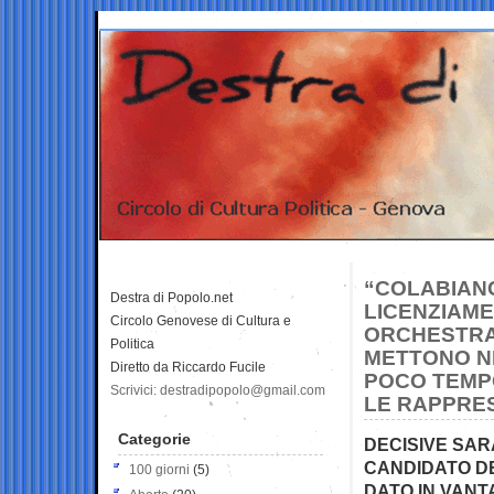
“COLABIANC
Destra di Popolo.net
LICENZIAME
Circolo Genovese di Cultura e
ORCHESTRA
Politica
METTONO NE
Diretto da Riccardo Fucile
POCO TEMPO
Scrivici: destradipopolo@gmail.com
LE RAPPRE
Categorie
DECISIVE SAR
CANDIDATO DE
100 giorni
(5)
DATO IN VANT