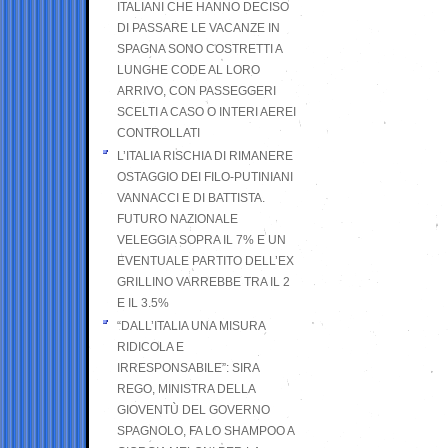
ITALIANI CHE HANNO DECISO
DI PASSARE LE VACANZE IN
SPAGNA SONO COSTRETTI A
LUNGHE CODE AL LORO
ARRIVO, CON PASSEGGERI
SCELTI A CASO O INTERI AEREI
CONTROLLATI
L’ITALIA RISCHIA DI RIMANERE
OSTAGGIO DEI FILO-PUTINIANI
VANNACCI E DI BATTISTA.
FUTURO NAZIONALE
VELEGGIA SOPRA IL 7% E UN
EVENTUALE PARTITO DELL’EX
GRILLINO VARREBBE TRA IL 2
E IL 3.5%
“DALL’ITALIA UNA MISURA
RIDICOLA E
IRRESPONSABILE”: SIRA
REGO, MINISTRA DELLA
GIOVENTÙ DEL GOVERNO
SPAGNOLO, FA LO SHAMPOO A