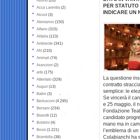
Aborto
(20)
PER STATUTO 
Acca Larentia
(2)
INDICARE UN
Alcool
(3)
Alemanno
(150)
Alfano
(315)
Alitalia
(123)
Ambiente
(341)
AN
(210)
Animali
(74)
Arancioni
(2)
arte
(175)
La questione inso
Attentato
(329)
contratto stracci
Auguri
(13)
semplice: le ele
Batini
(3)
Se vincerà il can
Berlusconi
(4.295)
e 25 maggio, il 
Bersani
(234)
Fondazione Teatr
Biasotti
(12)
candidato progres
Boldrini
(4)
mano ma in camp
Bossi
(1.221)
l’emblema di un
Colabianchi ha sì
Brambilla
(38)