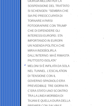
GIORGIA MELONI PER LA
SOSPENSIONE DEL TRATTATO
SI SCHENGEN: “SEMBRA CHE
SIA PIÙ PREOCCUPATA DI
TORNARE A FARSI
FOTOGRAFARE CON TRUMP
CHE DI DIFENDERE GLI
INTERESSI EUROPEI. STA
IMPORTANDO IN EUROPA
UN’AGENDA POLITICA CHE
MIRA A INDEBOLIRLA
DALL’INTERNO. MA È RIMASTA
PIUTTOSTO ISOLATA”
MELONI SI È INFILATA DA SOLA
NEL TUNNEL. L’ESCALATION
DI TENSIONE CON IL
GOVERNO SPAGNOLO ERA
PREVEDIBILE: TRE GIORNI FA
C’ERA STATO UNO SCONTRO
TRA LA LINEA MORBIDA DI
TAJANI E QUELLA DURA DELLA
PREMIER CON SALVINI E