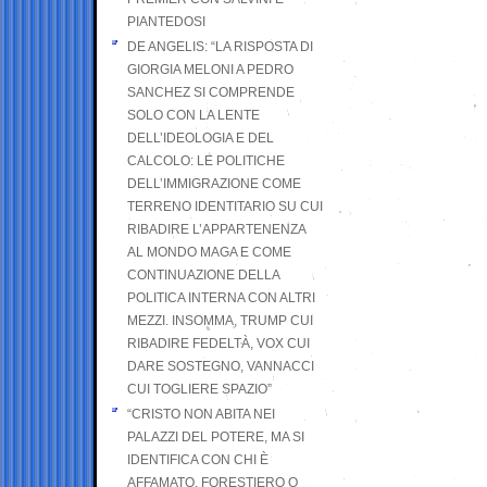
PIANTEDOSI
DE ANGELIS: “LA RISPOSTA DI
GIORGIA MELONI A PEDRO
SANCHEZ SI COMPRENDE
SOLO CON LA LENTE
DELL’IDEOLOGIA E DEL
CALCOLO: LE POLITICHE
DELL’IMMIGRAZIONE COME
TERRENO IDENTITARIO SU CUI
RIBADIRE L’APPARTENENZA
AL MONDO MAGA E COME
CONTINUAZIONE DELLA
POLITICA INTERNA CON ALTRI
MEZZI. INSOMMA, TRUMP CUI
RIBADIRE FEDELTÀ, VOX CUI
DARE SOSTEGNO, VANNACCI
CUI TOGLIERE SPAZIO”
“CRISTO NON ABITA NEI
PALAZZI DEL POTERE, MA SI
IDENTIFICA CON CHI È
AFFAMATO, FORESTIERO O