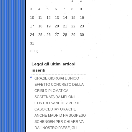
1
2
3
4
5
6
7
8
9
10
11
12
13
14
15
16
17
18
19
20
21
22
23
24
25
26
27
28
29
30
31
« Lug
Leggi gli ultimi articoli
inseriti
GRAZIE GIORGIA! L’UNICO
EFFETTO CONCRETO DELLA
CRISI DIPLOMATICA
SCATENATA DA MELONI
CONTRO SANCHEZ PER IL
CASO CEUTA? ORA CHE
ANCHE MADRID HA SOSPESO
SCHENGEN PER CHI ARRIVA
DAL NOSTRO PAESE, GLI