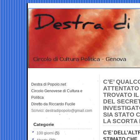
C’E’ QUALC
Destra di Popolo.net
ATTENTATO 
Circolo Genovese di Cultura e
TROVATO IL
Politica
DEL SECRET
Diretto da Riccardo Fucile
INVESTIGAT
Scrivici: destradipopolo@gmail.com
SIA STATO
LA SCORTA 
Categorie
C’E’ DELL’AL
100 giorni
(5)
STIMATO CHE,