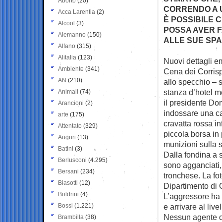
Aborto
(20)
CORRENDO A U
Acca Larentia
(2)
È POSSIBILE 
Alcool
(3)
POSSA AVER 
Alemanno
(150)
ALLE SUE SP
Alfano
(315)
Alitalia
(123)
Nuovi dettagli e
Ambiente
(341)
Cena dei
Corris
AN
(210)
allo specchio – 
stanza d’hotel m
Animali
(74)
il presidente Do
Arancioni
(2)
indossare una ca
arte
(175)
cravatta rossa in
Attentato
(329)
piccola borsa in 
Auguri
(13)
munizioni sulla 
Batini
(3)
Dalla fondina a s
Berlusconi
(4.295)
sono agganciati, 
Bersani
(234)
tronchese. La fo
Biasotti
(12)
Dipartimento di G
Boldrini
(4)
L’aggressore ha 
Bossi
(1.221)
e arrivare al liv
Nessun agente o 
Brambilla
(38)