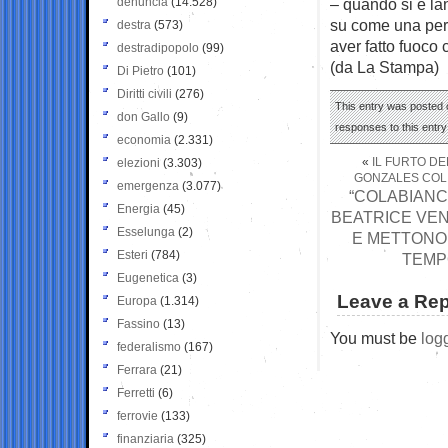
denuncia
(14.528)
– quando si è lan
su come una pers
destra
(573)
aver fatto fuoco 
destradipopolo
(99)
(da La Stampa)
Di Pietro
(101)
Diritti civili
(276)
This entry was posted o
don Gallo
(9)
responses to this entr
economia
(2.331)
«
IL FURTO DE
elezioni
(3.303)
GONZALES COLI
emergenza
(3.077)
“COLABIANCH
Energia
(45)
BEATRICE VEN
Esselunga
(2)
E METTONO 
Esteri
(784)
TEMPO
Eugenetica
(3)
Leave a Rep
Europa
(1.314)
Fassino
(13)
You must be
log
federalismo
(167)
Ferrara
(21)
Ferretti
(6)
ferrovie
(133)
finanziaria
(325)