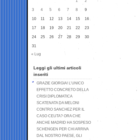
1
2
3
4
5
6
7
8
9
10
11
12
13
14
15
16
17
18
19
20
21
22
23
24
25
26
27
28
29
30
31
« Lug
Leggi gli ultimi articoli
inseriti
GRAZIE GIORGIA! L’UNICO
EFFETTO CONCRETO DELLA
CRISI DIPLOMATICA
SCATENATA DA MELONI
CONTRO SANCHEZ PER IL
CASO CEUTA? ORA CHE
ANCHE MADRID HA SOSPESO
SCHENGEN PER CHI ARRIVA
DAL NOSTRO PAESE, GLI