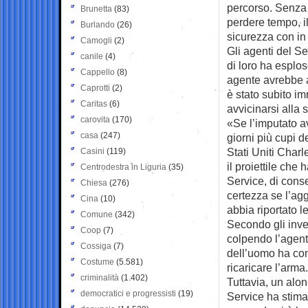
percorso. Senza
Brunetta
(83)
perdere tempo, il
Burlando
(26)
sicurezza con in
Camogli
(2)
Gli agenti del Se
canile
(4)
di loro ha esplos
Cappello
(8)
agente avrebbe a
Caprotti
(2)
è stato subito im
Caritas
(6)
avvicinarsi alla 
carovita
(170)
«Se l’imputato a
casa
(247)
giorni più cupi d
Stati Uniti Char
Casini
(119)
il proiettile che 
Centrodestra in Liguria
(35)
Service, di conse
Chiesa
(276)
certezza se l’ag
Cina
(10)
abbia riportato le
Comune
(342)
Secondo gli inves
Coop
(7)
colpendo l’agente
Cossiga
(7)
dell’uomo ha con
Costume
(5.581)
ricaricare l’arma.
criminalità
(1.402)
Tuttavia, un alo
democratici e progressisti
(19)
Service ha stima