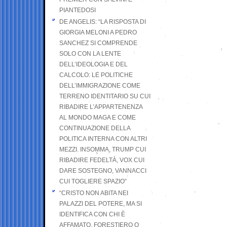
PIANTEDOSI
DE ANGELIS: “LA RISPOSTA DI
GIORGIA MELONI A PEDRO
SANCHEZ SI COMPRENDE
SOLO CON LA LENTE
DELL’IDEOLOGIA E DEL
CALCOLO: LE POLITICHE
DELL’IMMIGRAZIONE COME
TERRENO IDENTITARIO SU CUI
RIBADIRE L’APPARTENENZA
AL MONDO MAGA E COME
CONTINUAZIONE DELLA
POLITICA INTERNA CON ALTRI
MEZZI. INSOMMA, TRUMP CUI
RIBADIRE FEDELTÀ, VOX CUI
DARE SOSTEGNO, VANNACCI
CUI TOGLIERE SPAZIO”
“CRISTO NON ABITA NEI
PALAZZI DEL POTERE, MA SI
IDENTIFICA CON CHI È
AFFAMATO, FORESTIERO O