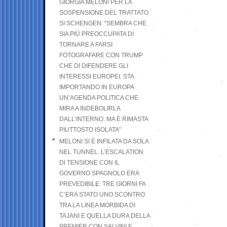
GIORGIA MELONI PER LA
SOSPENSIONE DEL TRATTATO
SI SCHENGEN: “SEMBRA CHE
SIA PIÙ PREOCCUPATA DI
TORNARE A FARSI
FOTOGRAFARE CON TRUMP
CHE DI DIFENDERE GLI
INTERESSI EUROPEI. STA
IMPORTANDO IN EUROPA
UN’AGENDA POLITICA CHE
MIRA A INDEBOLIRLA
DALL’INTERNO. MA È RIMASTA
PIUTTOSTO ISOLATA”
MELONI SI È INFILATA DA SOLA
NEL TUNNEL. L’ESCALATION
DI TENSIONE CON IL
GOVERNO SPAGNOLO ERA
PREVEDIBILE: TRE GIORNI FA
C’ERA STATO UNO SCONTRO
TRA LA LINEA MORBIDA DI
TAJANI E QUELLA DURA DELLA
PREMIER CON SALVINI E