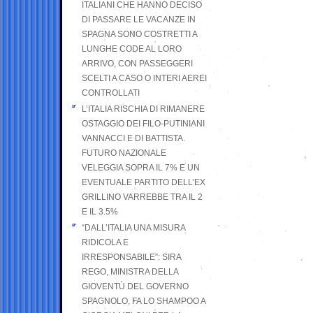
ITALIANI CHE HANNO DECISO
DI PASSARE LE VACANZE IN
SPAGNA SONO COSTRETTI A
LUNGHE CODE AL LORO
ARRIVO, CON PASSEGGERI
SCELTI A CASO O INTERI AEREI
CONTROLLATI
L’ITALIA RISCHIA DI RIMANERE
OSTAGGIO DEI FILO-PUTINIANI
VANNACCI E DI BATTISTA.
FUTURO NAZIONALE
VELEGGIA SOPRA IL 7% E UN
EVENTUALE PARTITO DELL’EX
GRILLINO VARREBBE TRA IL 2
E IL 3.5%
“DALL’ITALIA UNA MISURA
RIDICOLA E
IRRESPONSABILE”: SIRA
REGO, MINISTRA DELLA
GIOVENTÙ DEL GOVERNO
SPAGNOLO, FA LO SHAMPOO A