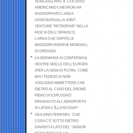
VENEZUELANO .IL COLOSSO
AMERICANO CHEVRON HA
RADDOPPIATO L’AREA
ASSEGNATA ALLA JOINT
VENTURE “PETROPIAR” NELLA
FASCIA DELL’ORINOCO,
L’AREA CHE OSPITA LE
MAGGIORI RISERVE MONDIALI
DI GREGGIO
LA GERMANIA SI CONFERMA IL
VENTRE MOLLE DELL’EUROPA
(PER LA GIOIA DI PUTIN). COME
MAI I TEDESCHI NON
VOGLIONO AMMETTERE CHE
DIETRO AL CASO DEL DRONE
PIENO DI ESPLOSIVO
RINVENUTO ALL’AEROPORTO
DI LIPSIA C’È LA RUSSIA?
GIULIANO FERRARA: ’CHE
COSA C’È SOTTO DIETRO
DAVANTI A LATO DEL “SIGNOR