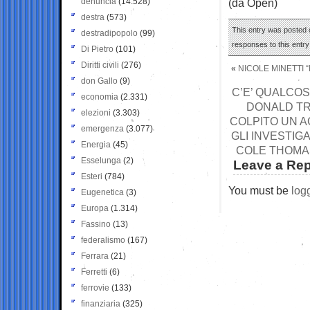
denuncia
(14.528)
(da Open)
destra
(573)
This entry was posted o
destradipopolo
(99)
responses to this entr
Di Pietro
(101)
Diritti civili
(276)
«
NICOLE MINETTI 
don Gallo
(9)
C’E’ QUALCO
economia
(2.331)
DONALD TRU
elezioni
(3.303)
COLPITO UN A
emergenza
(3.077)
GLI INVESTIG
Energia
(45)
COLE THOMAS
Esselunga
(2)
Leave a Rep
Esteri
(784)
You must be
log
Eugenetica
(3)
Europa
(1.314)
Fassino
(13)
federalismo
(167)
Ferrara
(21)
Ferretti
(6)
ferrovie
(133)
finanziaria
(325)