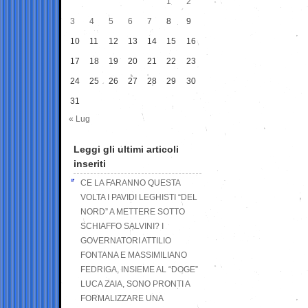
1
2
3
4
5
6
7
8
9
10
11
12
13
14
15
16
17
18
19
20
21
22
23
24
25
26
27
28
29
30
31
« Lug
Leggi gli ultimi articoli
inseriti
CE LA FARANNO QUESTA
VOLTA I PAVIDI LEGHISTI “DEL
NORD” A METTERE SOTTO
SCHIAFFO SALVINI? I
GOVERNATORI ATTILIO
FONTANA E MASSIMILIANO
FEDRIGA, INSIEME AL “DOGE”
LUCA ZAIA, SONO PRONTI A
FORMALIZZARE UNA