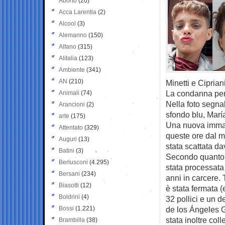
Aborto
(20)
Acca Larentia
(2)
Alcool
(3)
Alemanno
(150)
Alfano
(315)
Alitalia
(123)
Ambiente
(341)
AN
(210)
Minetti e Cipriani
La condanna per o
Animali
(74)
Nella foto segnal
Arancioni
(2)
sfondo blu, Marí
arte
(175)
Una nuova immagi
Attentato
(329)
queste ore dal m
Auguri
(13)
stata scattata d
Batini
(3)
Secondo quanto r
Berlusconi
(4.295)
stata processata
Bersani
(234)
anni in carcere.
Biasotti
(12)
è stata fermata 
Boldrini
(4)
32 pollici e un 
Bossi
(1.221)
de los Ángeles G
stata inoltre col
Brambilla
(38)