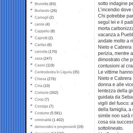
sotto indagine pe
Brunetta
(83)
L’incendio dove 
Burlando
(26)
Chi potrebbe par
Camogli
(2)
seguì lei e il pa
canile
(4)
morta carbonizza
Cappello
(8)
vacanza a Pueblo
Caprotti
(2)
andate molto a ri
Caritas
(6)
Nieto e Cabrera h
carovita
(170)
perizia, mentre 
casa
(247)
dimostrato che p
contusioni al cra
Casini
(119)
Le vittime hanno 
Centrodestra in Liguria
(35)
Nieto e Cabrera 
Chiesa
(276)
donna e alle vic
Cina
(10)
lentezza della gi
Comune
(342)
guidata da Sebas
Coop
(7)
vigili del fuoco:
Cossiga
(7)
della famiglia, 
Costume
(5.581)
simile non sarà 
criminalità
(1.402)
cosa sia success
democratici e progressisti
(19)
sottolineato.