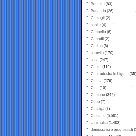
Brunetta
(83)
Burlando
(26)
Camogli
(2)
canile
(4)
Cappello
(8)
Caprotti
(2)
Caritas
(6)
carovita
(170)
casa
(247)
Casini
(119)
Centrodestra in Liguria
(35
Chiesa
(276)
Cina
(10)
Comune
(342)
Coop
(7)
Cossiga
(7)
Costume
(5.581)
criminalità
(1.402)
democratici e progressisti
(