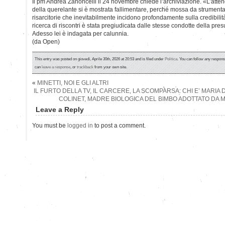
Il pm Andrea Zanoncelli il 24 novembre chiede l’archiviazione. «L’attend
della querelante si è mostrata fallimentare, perché mossa da strumentali i
risarcitorie che inevitabilmente incidono profondamente sulla credibilit
ricerca di riscontri è stata pregiudicata dalle stesse condotte della pres
Adesso lei è indagata per calunnia.
(da Open)
This entry was posted on giovedì, Aprile 30th, 2026 at 20:53 and is filed under
Politica
. You can follow any respons
can
leave a response
, or
trackback
from your own site.
«
MINETTI, NOI E GLI ALTRI
IL FURTO DELLA TV, IL CARCERE, LA SCOMPARSA: CHI E’ MARI
COLINET, MADRE BIOLOGICA DEL BIMBO ADOTTATO DA MI
Leave a Reply
You must be
logged in
to post a comment.