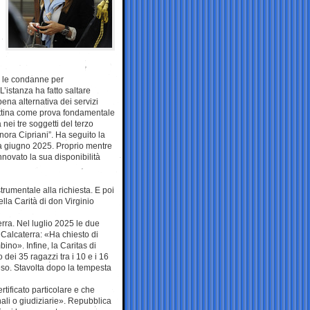
po le condanne per
’istanza ha fatto saltare
ena alternativa dei servizi
lgettina come prova fondamentale
nei tre soggetti del terzo
gnora Cipriani”. Ha seguito la
 a giugno 2025. Proprio mentre
innovato la sua disponibilità
strumentale alla richiesta. E poi
lla Carità di don Virginio
rra. Nel luglio 2025 le due
Calcaterra: «Ha chiesto di
ino». Infine, la Caritas di
ei 35 ragazzi tra i 10 e i 16
eso. Stavolta dopo la tempesta
tificato particolare e che
ali o giudiziarie». Repubblica