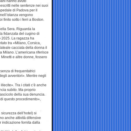
riani hanno avuto
scritti nelle sentenze nei suoi
Ospedale di Padova per il
 nell’istanza vengono
 finito sotto i ferri a Boston.
della Sera. Riguarda la
a fidanzata del cugino di
io 2025. La ragazza ha
ntato tra «Milano, Corsica,
ateale cacciata della donna il
a Milano. L’americana riferisce
e Minetti e altre donne, fossero
senza di frequentatrici
o degli avventori». Mentre negli
llecite». Tra i citati c’è anche
cia subito. Ma proprio
 fascicolo della sua denuncia.
a di questo procedimento»,
 sicurezza dell’hotel) si
o anche attività difensive
indicazione fornita dalla