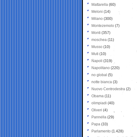
Mattarella
(60)
Meloni
(14)
Milano
(300)
Montezemolo
(7)
Monti
(357)
moschea
(11)
Musso
(10)
Muti
(10)
Napoli
(319)
Napolitano
(220)
no global
(5)
notte bianca
(3)
Nuovo Centrodestra
(2)
Obama
(11)
olimpiadi
(40)
Oliveri
(4)
Pannella
(29)
Papa
(33)
Parlamento
(1.428)