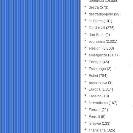
denuncia
(14.528)
destra
(573)
destradipopolo
(99)
Di Pietro
(101)
Diritti civili
(276)
don Gallo
(9)
economia
(2.331)
elezioni
(3.303)
emergenza
(3.077)
Energia
(45)
Esselunga
(2)
Esteri
(784)
Eugenetica
(3)
Europa
(1.314)
Fassino
(13)
federalismo
(167)
Ferrara
(21)
Ferretti
(6)
ferrovie
(133)
finanziaria
(325)