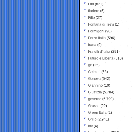
Fini
(821)
fioriere
(5)
Fitto
(27)
Fontana di Trevi
(1)
Formigoni
(90)
Forza Italia
(596)
frana
(9)
Fratelli d'Italia
(291)
Futuro e Libertà
(510)
g8
(25)
Gelmini
(68)
Genova
(542)
Giannino
(10)
Giustizia
(5.784)
governo
(5.799)
Grasso
(22)
Green Italia
(1)
Grillo
(2.941)
Idv
(4)