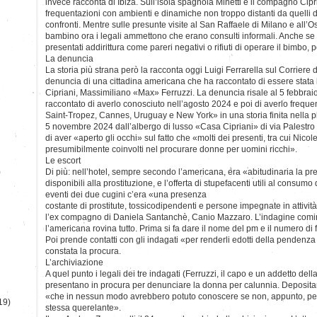
invece racconta di Ibiza. Sull’isola spagnola Minetti e il compagno Cip
frequentazioni con ambienti e dinamiche non troppo distanti da quelli de
confronti. Mentre sulle presunte visite al San Raffaele di Milano e all’
bambino ora i legali ammettono che erano consulti informali. Anche se
presentati addirittura come pareri negativi o rifiuti di operare il bimbo, poi
La denuncia
La storia più strana però la racconta oggi Luigi Ferrarella sul Corriere 
denuncia di una cittadina americana che ha raccontato di essere stata l
Cipriani, Massimiliano «Max» Ferruzzi. La denuncia risale al 5 febbra
raccontato di averlo conosciuto nell’agosto 2024 e poi di averlo freque
Saint-Tropez, Cannes, Uruguay e New York» in una storia finita nella pl
5 novembre 2024 dall’albergo di lusso «Casa Cipriani» di via Palestro 
di aver «aperto gli occhi» sul fatto che «molti dei presenti, tra cui Nicol
presumibilmente coinvolti nel procurare donne per uomini ricchi».
Le escort
)
Di più: nell’hotel, sempre secondo l’americana, era «abitudinaria la pre
disponibili alla prostituzione, e l’offerta di stupefacenti utili al consum
eventi dei due cugini c’era «una presenza
costante di prostitute, tossicodipendenti e persone impegnate in attività i
l’ex compagno di Daniela Santanchè, Canio Mazzaro. L’indagine comin
l’americana rovina tutto. Prima si fa dare il nome del pm e il numero di
Poi prende contatti con gli indagati «per renderli edotti della pendenz
constata la procura.
L’archiviazione
A quel punto i legali dei tre indagati (Ferruzzi, il capo e un addetto della
presentano in procura per denunciare la donna per calunnia. Depositan
«che in nessun modo avrebbero potuto conoscere se non, appunto, per 
19)
stessa querelante».