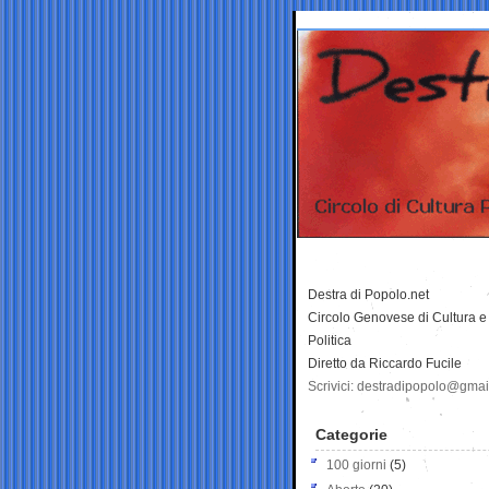
Destra di Popolo.net
Circolo Genovese di Cultura e
Politica
Diretto da Riccardo Fucile
Scrivici: destradipopolo@gma
Categorie
100 giorni
(5)