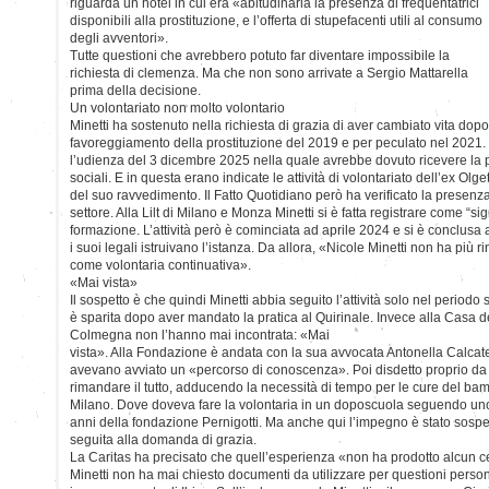
riguarda un hotel in cui era «abitudinaria la presenza di frequentatrici
disponibili alla prostituzione, e l’offerta di stupefacenti utili al consumo
degli avventori».
Tutte questioni che avrebbero potuto far diventare impossibile la
richiesta di clemenza. Ma che non sono arrivate a Sergio Mattarella
prima della decisione.
Un volontariato non molto volontario
Minetti ha sostenuto nella richiesta di grazia di aver cambiato vita do
favoreggiamento della prostituzione del 2019 e per peculato nel 2021. L
l’udienza del 3 dicembre 2025 nella quale avrebbe dovuto ricevere la p
sociali. E in questa erano indicate le attività di volontariato dell’ex O
del suo ravvedimento. Il Fatto Quotidiano però ha verificato la presenza 
settore. Alla Lilt di Milano e Monza Minetti si è fatta registrare come “si
formazione. L’attività però è cominciata ad aprile 2024 e si è conclusa
i suoi legali istruivano l’istanza. Da allora, «Nicole Minetti non ha più r
come volontaria continuativa».
«Mai vista»
Il sospetto è che quindi Minetti abbia seguito l’attività solo nel periodo 
è sparita dopo aver mandato la pratica al Quirinale. Invece alla Casa de
Colmegna non l’hanno mai incontrata: «Mai
vista». Alla Fondazione è andata con la sua avvocata Antonella Calcate
avevano avviato un «percorso di conoscenza». Poi disdetto proprio da 
rimandare il tutto, adducendo la necessità di tempo per le cure del bamb
Milano. Dove doveva fare la volontaria in un doposcuola seguendo uno d
anni della fondazione Pernigotti. Ma anche qui l’impegno è stato sosp
seguita alla domanda di grazia.
La Caritas ha precisato che quell’esperienza «non ha prodotto alcun cer
Minetti non ha mai chiesto documenti da utilizzare per questioni person