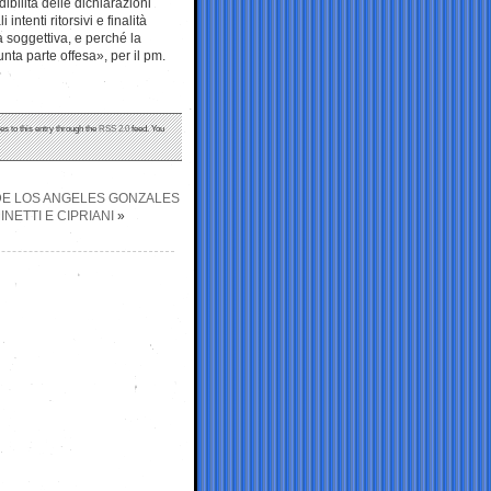
ibilità delle dichiarazioni
ntenti ritorsivi e finalità
à soggettiva, e perché la
unta parte offesa», per il pm.
es to this entry through the
RSS 2.0
feed. You
A DE LOS ANGELES GONZALES
NETTI E CIPRIANI
»