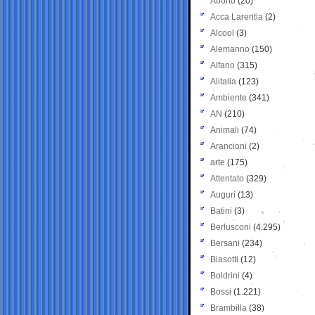
Aborto
(20)
Acca Larentia
(2)
Alcool
(3)
Alemanno
(150)
Alfano
(315)
Alitalia
(123)
Ambiente
(341)
AN
(210)
Animali
(74)
Arancioni
(2)
arte
(175)
Attentato
(329)
Auguri
(13)
Batini
(3)
Berlusconi
(4.295)
Bersani
(234)
Biasotti
(12)
Boldrini
(4)
Bossi
(1.221)
Brambilla
(38)