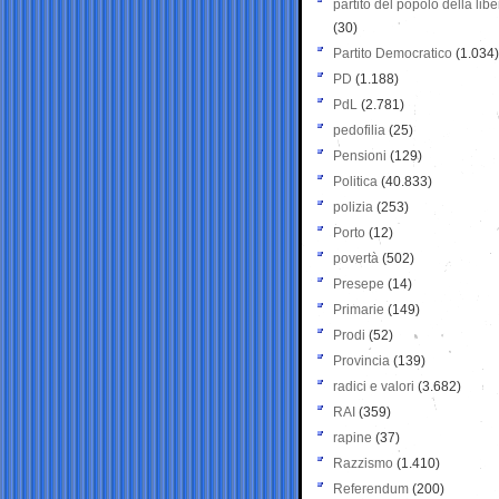
partito del popolo della libe
(30)
Partito Democratico
(1.034)
PD
(1.188)
PdL
(2.781)
pedofilia
(25)
Pensioni
(129)
Politica
(40.833)
polizia
(253)
Porto
(12)
povertà
(502)
Presepe
(14)
Primarie
(149)
Prodi
(52)
Provincia
(139)
radici e valori
(3.682)
RAI
(359)
rapine
(37)
Razzismo
(1.410)
Referendum
(200)