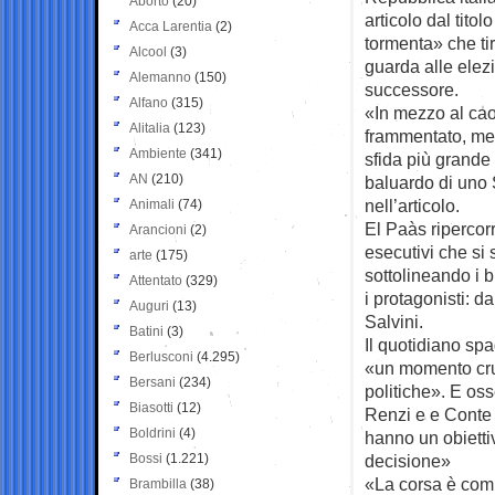
Aborto
(20)
articolo dal tito
Acca Larentia
(2)
tormenta» che t
Alcool
(3)
guarda alle elez
Alemanno
(150)
successore.
Alfano
(315)
«In mezzo al ca
Alitalia
(123)
frammentato, men
Ambiente
(341)
sfida più grande
AN
(210)
baluardo di uno S
nell’articolo.
Animali
(74)
El Paà­s ripercorr
Arancioni
(2)
esecutivi che si 
arte
(175)
sottolineando i b
Attentato
(329)
i protagonisti: 
Auguri
(13)
Salvini.
Batini
(3)
Il quotidiano sp
Berlusconi
(4.295)
«un momento cruci
Bersani
(234)
politiche». E os
Biasotti
(12)
Renzi e e Conte 
Boldrini
(4)
hanno un obietti
Bossi
(1.221)
decisione»
«La corsa è com
Brambilla
(38)