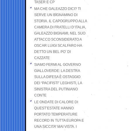
TASER E CP
MA CHE GALEAZZO DICI? TI
SERVE UN BIGNAMINO DI
STORIA. IL CAPOGRUPPO ALLA
CAMERA DI FRATELLI D’ITALIA,
GALEAZZO BIGNAMI, NEL SUO
ATTACCO SCONSIDERATO A
OSCAR LUIGI SCALFARO HA
DETTO UN BEL PO’ DI
CAZZATE
SIAMO FERMI AL GOVERNO
GIALLOVERDE: LA DESTRA
SULLA DIFESA È OSTAGGIO
DEI “PACIFISTI” LEGHISTI, LA
SINISTRA DEL PUTINIANO
CONTE
LE ONDATE DI CALORE DI
QUEST’ESTATE HANNO
PORTATO TEMPERATURE
RECORD IN TUTTA EUROPA E
UNA SICCITA’ MAI VISTA. I