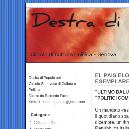
EL PAIS EL
Destra di Popolo.net
ESEMPLARE
Circolo Genovese di Cultura e
Politica
“ULTIMO BALU
Diretto da Riccardo Fucile
“POLITICI COM
Scrivici: destradipopolo@gmail.com
Un mandato «ese
Categorie
Il quotidiano sp
dicembre, un ritr
100 giorni
(5)
Repubblica italia