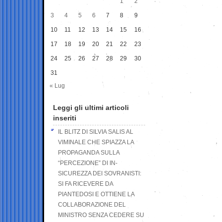
1
2
3
4
5
6
7
8
9
10
11
12
13
14
15
16
17
18
19
20
21
22
23
24
25
26
27
28
29
30
31
« Lug
Leggi gli ultimi articoli
inseriti
IL BLITZ DI SILVIA SALIS AL
VIMINALE CHE SPIAZZA LA
PROPAGANDA SULLA
“PERCEZIONE” DI IN-
SICUREZZA DEI SOVRANISTI:
SI FA RICEVERE DA
PIANTEDOSI E OTTIENE LA
COLLABORAZIONE DEL
MINISTRO SENZA CEDERE SU