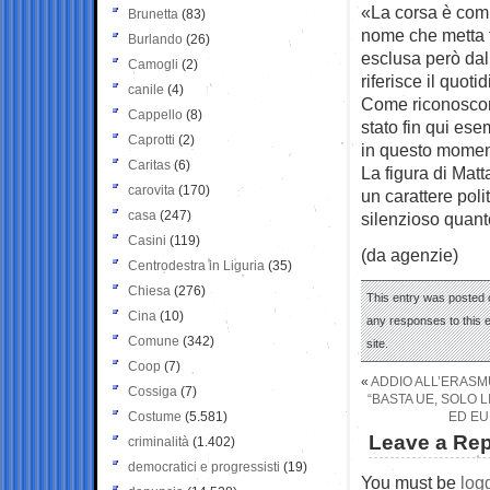
«La corsa è comin
Brunetta
(83)
nome che metta tu
Burlando
(26)
esclusa però dal
Camogli
(2)
riferisce il quot
canile
(4)
Come riconoscono 
Cappello
(8)
stato fin qui ese
Caprotti
(2)
in questo momen
Caritas
(6)
La figura di Matt
carovita
(170)
un carattere poli
casa
(247)
silenzioso quant
Casini
(119)
(da agenzie)
Centrodestra in Liguria
(35)
Chiesa
(276)
This entry was posted 
Cina
(10)
any responses to this 
Comune
(342)
site.
Coop
(7)
«
ADDIO ALL’ERASM
Cossiga
(7)
“BASTA UE, SOLO 
Costume
(5.581)
ED EU
Leave a Rep
criminalità
(1.402)
democratici e progressisti
(19)
You must be
log