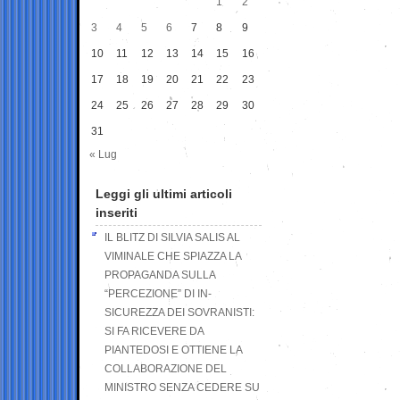
1
2
3
4
5
6
7
8
9
10
11
12
13
14
15
16
17
18
19
20
21
22
23
24
25
26
27
28
29
30
31
« Lug
Leggi gli ultimi articoli
inseriti
IL BLITZ DI SILVIA SALIS AL
VIMINALE CHE SPIAZZA LA
PROPAGANDA SULLA
“PERCEZIONE” DI IN-
SICUREZZA DEI SOVRANISTI:
SI FA RICEVERE DA
PIANTEDOSI E OTTIENE LA
COLLABORAZIONE DEL
MINISTRO SENZA CEDERE SU