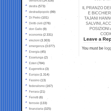
denuncia
(14.528)
destra
(573)
IL PRANZO DEI
destradipopolo
(99)
E BICCHIER
Di Pietro
(101)
TAJANI HANN
SALVINI, A
Diritti civili
(276)
POSIZIONI
don Gallo
(9)
CODI
economia
(2.331)
Leave a Rep
elezioni
(3.303)
emergenza
(3.077)
You must be
log
Energia
(45)
Esselunga
(2)
Esteri
(784)
Eugenetica
(3)
Europa
(1.314)
Fassino
(13)
federalismo
(167)
Ferrara
(21)
Ferretti
(6)
ferrovie
(133)
finanziaria
(325)