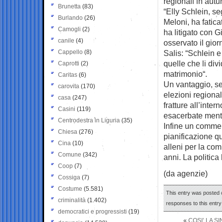
regionali in autun
Brunetta
(83)
“Elly Schlein, se
Burlando
(26)
Meloni, ha fatica
Camogli
(2)
ha litigato con 
canile
(4)
osservato il gior
Cappello
(8)
Salis: “Schlein 
quelle che li div
Caprotti
(2)
matrimonio“.
Caritas
(6)
Un vantaggio, sec
carovita
(170)
elezioni regional
casa
(247)
fratture all’inte
Casini
(119)
esacerbate mentre
Centrodestra in Liguria
(35)
Infine un commen
Chiesa
(276)
pianificazione qu
Cina
(10)
alleni per la co
Comune
(342)
anni. La politica
Coop
(7)
(da agenzie)
Cossiga
(7)
Costume
(5.581)
This entry was posted 
criminalità
(1.402)
responses to this entr
democratici e progressisti
(19)
«
COSI’ LA S