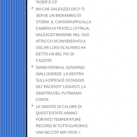
TASER E CP
MA CHE GALEAZZO DICI? TI
SERVE UN BIGNAMINO DI
STORIA. IL CAPOGRUPPO ALLA
CAMERA DI FRATELLI D’ITALIA,
GALEAZZO BIGNAMI, NEL SUO
ATTACCO SCONSIDERATO A
OSCAR LUIGI SCALFARO HA
DETTO UN BEL PO’ DI
CAZZATE
SIAMO FERMI AL GOVERNO
GIALLOVERDE: LA DESTRA
SULLA DIFESA È OSTAGGIO
DEI “PACIFISTI” LEGHISTI, LA
SINISTRA DEL PUTINIANO
CONTE
LE ONDATE DI CALORE DI
QUEST’ESTATE HANNO
PORTATO TEMPERATURE
RECORD IN TUTTA EUROPA E
UNA SICCITA’ MAI VISTA. I