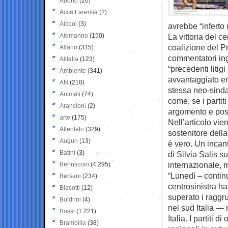
Aborto
(20)
Acca Larentia
(2)
Alcool
(3)
avrebbe “inferto 
Alemanno
(150)
La vittoria del c
coalizione del Pr
Alfano
(315)
commentatori ing
Alitalia
(123)
“precedenti liti
Ambiente
(341)
avvantaggiato en
AN
(210)
stessa neo-sindaca
Animali
(74)
come, se i partiti
Arancioni
(2)
argomento e poss
arte
(175)
Nell’articolo vi
Attentato
(329)
sostenitore dell
Auguri
(13)
è vero. Un incan
Batini
(3)
di Silvia Salis s
internazionale, 
Berlusconi
(4.295)
“Lunedì – contin
Bersani
(234)
centrosinistra h
Biasotti
(12)
superato i raggru
Boldrini
(4)
nel sud Italia — 
Bossi
(1.221)
Italia. I partiti 
Brambilla
(38)