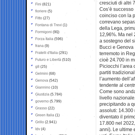
cresciuti di altri 
Fini
(821)
Cos’è successo i
fioriere
(5)
coinciso con la 
Fitto
(27)
correvano separa
Fontana di Trevi
(1)
della Lega, prim
Formigoni
(90)
12,96%. Ma nel 20
Forza Italia
(596)
a sostegno del s
frana
(9)
Bucci e Genova 
Fratelli d'Italia
(291)
terremoto in Regi
cioè 24.700 in me
Futuro e Libertà
(510)
Piciocchi l’area 
g8
(25)
partiti tradizion
Gelmini
(68)
l’aumento dell’a
Genova
(542)
tendente al cent
Giannino
(10)
Come sono andati
Giustizia
(5.784)
livello nazionale
governo
(5.799)
precipitando a qu
Grasso
(22)
assoluti: 14.300 n
Green Italia
(1)
diventato il prim
Grillo
(2.941)
17.800 nel 2022,
anni). Le ultime 
Idv
(4)