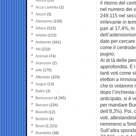
Aborto
(20)
il ritorno del cen
Acca Larentia
(2)
nel numero dei v
Alcool
(3)
249.115 nel seco
Alemanno
(150)
irrilevante in te
pari al 17,4%, in
Alfano
(315)
dell’astensionis
Alitalia
(123)
dato per cercare
Ambiente
(341)
come il centrode
AN
(210)
pugno.
Animali
(74)
Al di là delle pe
Arancioni
(2)
approfondita. E i
arte
(175)
tanti voti come 
Attentato
(329)
elettori a rinnov
Auguri
(13)
che lo votarono n
Batini
(3)
dopo l’inchiesta 
anticipato, si è 
Berlusconi
(4.295)
per mandare Bucc
Bersani
(234)
dell’8,3%). Poi, 
Biasotti
(12)
voti, attestandos
Boldrini
(4)
nemmeno a 5mil
Bossi
(1.221)
Sull’altra spond
Brambilla
(38)