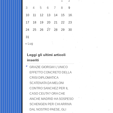
1
2
3
4
5
6
7
8
9
10
11
12
13
14
15
16
17
18
19
20
21
22
23
24
25
26
27
28
29
30
31
« Lug
Leggi gli ultimi articoli
inseriti
GRAZIE GIORGIA! L’UNICO
EFFETTO CONCRETO DELLA
CRISI DIPLOMATICA
SCATENATA DA MELONI
CONTRO SANCHEZ PER IL
CASO CEUTA? ORA CHE
ANCHE MADRID HA SOSPESO
SCHENGEN PER CHI ARRIVA
DAL NOSTRO PAESE, GLI