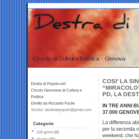
COSI’ LA SI
Destra di Popolo.net
“MIRACOLO”
Circolo Genovese di Cultura e
PD, LA DES
Politica
Diretto da Riccardo Fucile
IN TRE ANNI B
Scrivici: destradipopolo@gmail.com
37.000 GENOV
La differenza ab
Categorie
per la
seconda vo
100 giorni
(5)
weekend, che hann