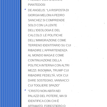
PIANTEDOSI
DE ANGELIS: “LA RISPOSTA DI
GIORGIA MELONI A PEDRO
SANCHEZ SI COMPRENDE
SOLO CON LA LENTE
DELL’IDEOLOGIA E DEL
CALCOLO: LE POLITICHE
DELL’IMMIGRAZIONE COME
TERRENO IDENTITARIO SU CUI
RIBADIRE L’APPARTENENZA
AL MONDO MAGA E COME
CONTINUAZIONE DELLA
POLITICA INTERNA CON ALTRI
MEZZI. INSOMMA, TRUMP CUI
RIBADIRE FEDELTÀ, VOX CUI
DARE SOSTEGNO, VANNACCI
CUI TOGLIERE SPAZIO”
“CRISTO NON ABITA NEI
PALAZZI DEL POTERE, MA SI
IDENTIFICA CON CHI È
AFFAMATO, FORESTIERO O