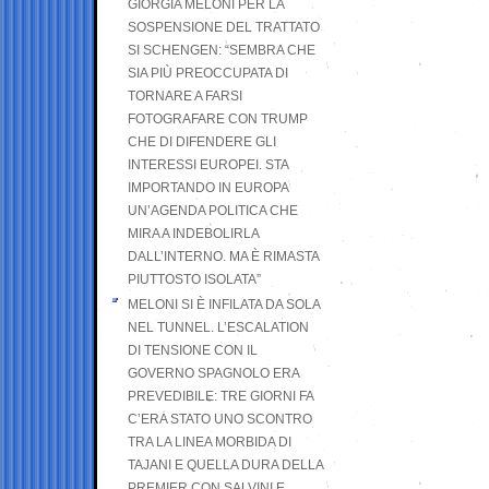
GIORGIA MELONI PER LA
SOSPENSIONE DEL TRATTATO
SI SCHENGEN: “SEMBRA CHE
SIA PIÙ PREOCCUPATA DI
TORNARE A FARSI
FOTOGRAFARE CON TRUMP
CHE DI DIFENDERE GLI
INTERESSI EUROPEI. STA
IMPORTANDO IN EUROPA
UN’AGENDA POLITICA CHE
MIRA A INDEBOLIRLA
DALL’INTERNO. MA È RIMASTA
PIUTTOSTO ISOLATA”
MELONI SI È INFILATA DA SOLA
NEL TUNNEL. L’ESCALATION
DI TENSIONE CON IL
GOVERNO SPAGNOLO ERA
PREVEDIBILE: TRE GIORNI FA
C’ERA STATO UNO SCONTRO
TRA LA LINEA MORBIDA DI
TAJANI E QUELLA DURA DELLA
PREMIER CON SALVINI E