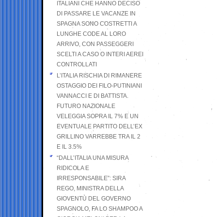
ITALIANI CHE HANNO DECISO
DI PASSARE LE VACANZE IN
SPAGNA SONO COSTRETTI A
LUNGHE CODE AL LORO
ARRIVO, CON PASSEGGERI
SCELTI A CASO O INTERI AEREI
CONTROLLATI
L’ITALIA RISCHIA DI RIMANERE
OSTAGGIO DEI FILO-PUTINIANI
VANNACCI E DI BATTISTA.
FUTURO NAZIONALE
VELEGGIA SOPRA IL 7% E UN
EVENTUALE PARTITO DELL’EX
GRILLINO VARREBBE TRA IL 2
E IL 3.5%
“DALL’ITALIA UNA MISURA
RIDICOLA E
IRRESPONSABILE”: SIRA
REGO, MINISTRA DELLA
GIOVENTÙ DEL GOVERNO
SPAGNOLO, FA LO SHAMPOO A