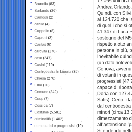
77.065 voti di Ar
Brunetta
(83)
Andrea Orlando, 
Burlando
(26)
Quindi, con Silvi
Camogli
(2)
ai 124.720 che l
canile
(4)
di quelli che si
Cappello
(8)
41.347 di Luca P
sostegno del M5s
Caprotti
(2)
rispetto a otto 
Caritas
(6)
persone in più, p
carovita
(170)
Inevitabile quind
casa
(247)
(un dato notevole
Casini
(119)
Genova, avvenuto
Centrodestra in Liguria
(35)
di votanti in ques
Chiesa
(276)
progressisti (47
Cina
(10)
capace di riporta
Comune
(342)
Doria con 127.47
Coop
(7)
Salis). Certo, i 
dal centrodestra 
Cossiga
(7)
minori (circa 13.
Costume
(5.581)
dimezzamento del
criminalità
(1.402)
all’astensione, 
democratici e progressisti
(19)
Scendendo nelle 