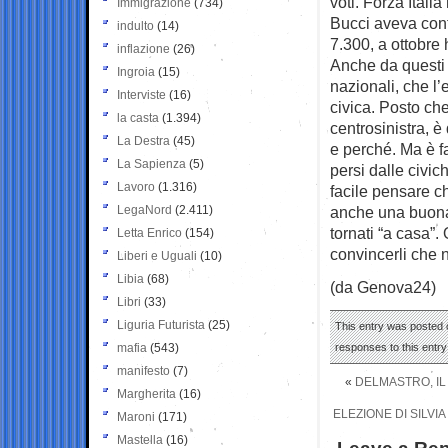
voti. Forza Italia
Immigrazione
(734)
Bucci aveva cont
indulto
(14)
7.300, a ottobre
inflazione
(26)
Anche da questi n
Ingroia
(15)
nazionali, che l’
Interviste
(16)
civica. Posto che
la casta
(1.394)
centrosinistra, è 
La Destra
(45)
e perché. Ma è f
La Sapienza
(5)
persi dalle civic
Lavoro
(1.316)
facile pensare ch
LegaNord
(2.411)
anche una buona 
tornati “a casa”.
Letta Enrico
(154)
convincerli che n
Liberi e Uguali
(10)
Libia
(68)
(da Genova24)
Libri
(33)
Liguria Futurista
(25)
This entry was posted 
mafia
(543)
responses to this entr
manifesto
(7)
«
DELMASTRO, IL 
Margherita
(16)
ELEZIONE DI SILVI
Maroni
(171)
Mastella
(16)