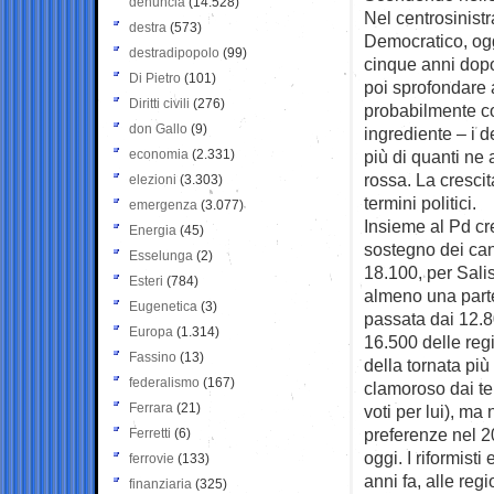
denuncia
(14.528)
Nel centrosinistr
destra
(573)
Democratico, ogg
destradipopolo
(99)
cinque anni dopo
Di Pietro
(101)
poi sprofondare 
Diritti civili
(276)
probabilmente co
don Gallo
(9)
ingrediente – i 
economia
(2.331)
più di quanti ne
rossa. La cresci
elezioni
(3.303)
termini politici.
emergenza
(3.077)
Insieme al Pd cr
Energia
(45)
sostegno dei can
Esselunga
(2)
18.100, per Sali
Esteri
(784)
almeno una parte 
Eugenetica
(3)
passata dai 12.8
Europa
(1.314)
16.500 delle regi
Fassino
(13)
della tornata più
federalismo
(167)
clamoroso dai te
Ferrara
(21)
voti per lui), ma
preferenze nel 2
Ferretti
(6)
oggi. I riformisti
ferrovie
(133)
anni fa, alle reg
finanziaria
(325)