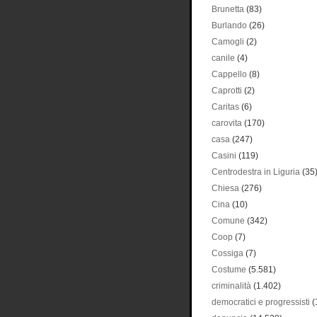
Brunetta
(83)
Burlando
(26)
Camogli
(2)
canile
(4)
Cappello
(8)
Caprotti
(2)
Caritas
(6)
carovita
(170)
casa
(247)
Casini
(119)
Centrodestra in Liguria
(35
Chiesa
(276)
Cina
(10)
Comune
(342)
Coop
(7)
Cossiga
(7)
Costume
(5.581)
criminalità
(1.402)
democratici e progressisti
(