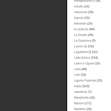
Immigrazione
(734)
indulto
(14)
inflazione
(26)
Ingroia
(15)
Interviste
(16)
la casta
(1.394)
La Destra
(45)
La Sapienza
(5)
Lavoro
(1.316)
LegaNord
(2.411)
Letta Enrico
(154)
Liberi e Uguali
(10)
Libia
(68)
Libri
(33)
Liguria Futurista
(25)
mafia
(543)
manifesto
(7)
Margherita
(16)
Maroni
(171)
Mastella
(16)