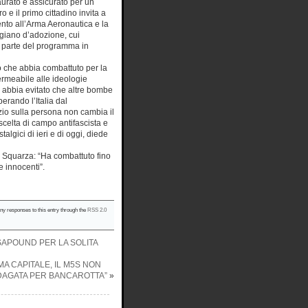
taurato e assicurato per un
ro e il primo cittadino invita a
nto all’Arma Aeronautica e la
igiano d’adozione, cui
e parte del programma in
so che abbia combattuto per la
ermeabile alle ideologie
o abbia evitato che altre bombe
rando l’Italia dal
io sulla persona non cambia il
 scelta di campo antifascista e
algici di ieri e di oggi, diede
o Squarza: “Ha combattuto fino
e innocenti”.
any responses to this entry through the
RSS 2.0
ASAPOUND PER LA SOLITA
MA CAPITALE, IL M5S NON
NDAGATA PER BANCAROTTA”
»