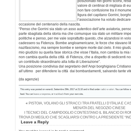
posizionato nei giorni scorsi, res
valore di centinai di migliaia di eu
non fare confusione tra il monume
figura del capitano Gorrini, borgh
l’associazione ha voluto dedicar
occasione del centenario della nascita.
“Penso che Gorrini sia stato un asso autentico dell’arte aviatoria, pen
parte sbagliata della storia ma che comunque sia stato un militare imp
politiche e penso, per me vale soprattutto questo, che alzandosi in vol
cadessero su Fidenza. Bombe angloamericane, le forze che stavano libe
nazifascismo, ma sempre bombe e sempre morte dal cielo. Il mio giudiz
mio giudizio su quella fase storica che visse l’Italia, non cambia la mia
non cambia quella della città di Fidenza, che a dispetto di sedicenti nost
un contributo straordinario alla lotta di Liberazione”.
Una posizione condivisa dal segretario dell’Anpi borghigiana Cristian
all’ultimo per difendere la città dai bombardamenti, salvando tante vit
(da agenzie)
This entry was posted on venerdì, Settembre 29th, 2017 at 21:10 and is filed under
radici e valori
. You can follow 
feed. You can
leave a response
, or
trackback
from your own site.
«
PISTOIA, VOLANO GLI STRACCI TRA FRATELLI D’ITALIA E C
MENATA DEL NEGOZIO CINESE
I TECNICI DEL CAMPIDOGLIO CONTESTANO IL BILANCIO DI RO
TROVA DI MEGLIO CHE SCAGLIARSI CONTRO LA PRESIDENTE “I
Leave a Reply