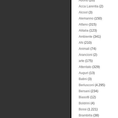
Aborto
(20)
Acca Larentia
(2)
Alcool
(3)
Alemanno
(150)
Alfano
(315)
Alitalia
(123)
Ambiente
(341)
AN
(210)
Animali
(74)
Arancioni
(2)
arte
(175)
Attentato
(329)
Auguri
(13)
Batini
(3)
Berlusconi
(4.295)
Bersani
(234)
Biasotti
(12)
Boldrini
(4)
Bossi
(1.221)
Brambilla
(38)