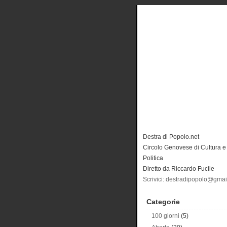
Destra di Popolo.net
Circolo Genovese di Cultura e
Politica
Diretto da Riccardo Fucile
Scrivici: destradipopolo@gma
Categorie
100 giorni
(5)