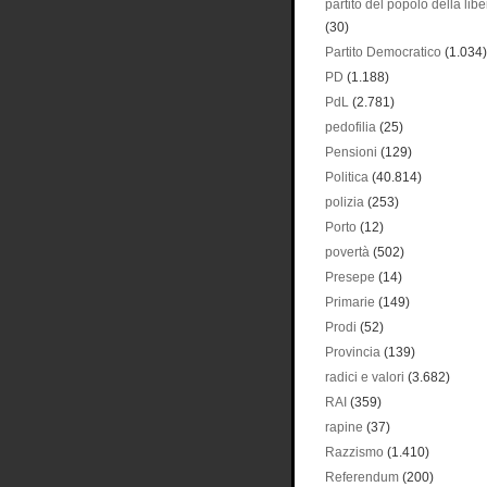
partito del popolo della libe
(30)
Partito Democratico
(1.034)
PD
(1.188)
PdL
(2.781)
pedofilia
(25)
Pensioni
(129)
Politica
(40.814)
polizia
(253)
Porto
(12)
povertà
(502)
Presepe
(14)
Primarie
(149)
Prodi
(52)
Provincia
(139)
radici e valori
(3.682)
RAI
(359)
rapine
(37)
Razzismo
(1.410)
Referendum
(200)