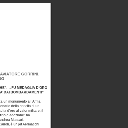
AVIATORE GORRINI,
DO
ICHE”…. FU MEDAGLIA D’ORO
TA’ DAI BOMBARDAMENTI”
nza un monumento all’Arma
enario della nascita di un
ia d’oro al valor militare: il
entino d’adozione” ha
 Andrea Massari.
airoli, è un jet Aermacchi