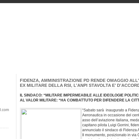
FIDENZA, AMMINISTRAZIONE PD RENDE OMAGGIO ALL’
EX MILITARE DELLA RSI, L’ANPI STAVOLTA E’ D’ACCOR
IL SINDACO: “MILITARE IMPERMEABILE ALLE IDEOLOGIE POLIT
AL VALOR MILITARE: “HA COMBATTUTO PER DIFENDERE LA CIT
il.com
“Sabato sarà inaugurato a Fide
Aeronautica in occasione del cent
asso dell’aviazione italiana, medagl
capitano pilota Luigi Gorrini, fid
annunciato il sindaco di Fidenza
Il monumento, posizionato in via C