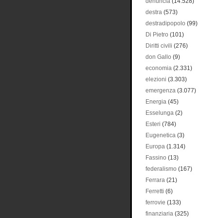
denuncia
(14.528)
destra
(573)
destradipopolo
(99)
Di Pietro
(101)
Diritti civili
(276)
don Gallo
(9)
economia
(2.331)
elezioni
(3.303)
emergenza
(3.077)
Energia
(45)
Esselunga
(2)
Esteri
(784)
Eugenetica
(3)
Europa
(1.314)
Fassino
(13)
federalismo
(167)
Ferrara
(21)
Ferretti
(6)
ferrovie
(133)
finanziaria
(325)