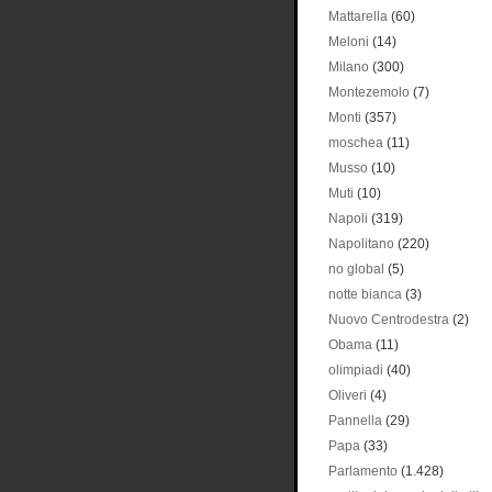
Mattarella
(60)
Meloni
(14)
Milano
(300)
Montezemolo
(7)
Monti
(357)
moschea
(11)
Musso
(10)
Muti
(10)
Napoli
(319)
Napolitano
(220)
no global
(5)
notte bianca
(3)
Nuovo Centrodestra
(2)
Obama
(11)
olimpiadi
(40)
Oliveri
(4)
Pannella
(29)
Papa
(33)
Parlamento
(1.428)