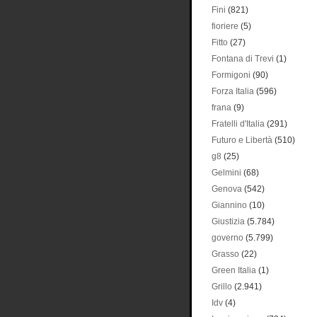
Fini
(821)
fioriere
(5)
Fitto
(27)
Fontana di Trevi
(1)
Formigoni
(90)
Forza Italia
(596)
frana
(9)
Fratelli d'Italia
(291)
Futuro e Libertà
(510)
g8
(25)
Gelmini
(68)
Genova
(542)
Giannino
(10)
Giustizia
(5.784)
governo
(5.799)
Grasso
(22)
Green Italia
(1)
Grillo
(2.941)
Idv
(4)