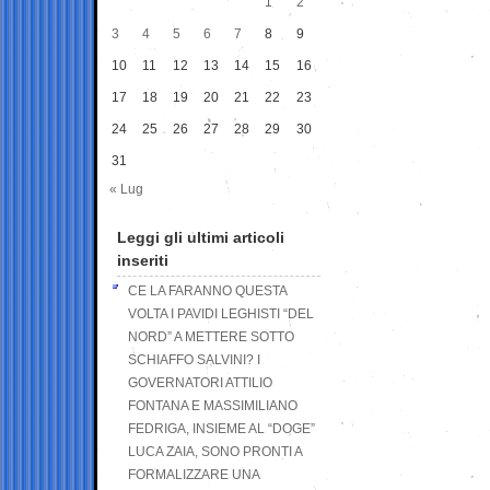
1
2
3
4
5
6
7
8
9
10
11
12
13
14
15
16
17
18
19
20
21
22
23
24
25
26
27
28
29
30
31
« Lug
Leggi gli ultimi articoli
inseriti
CE LA FARANNO QUESTA
VOLTA I PAVIDI LEGHISTI “DEL
NORD” A METTERE SOTTO
SCHIAFFO SALVINI? I
GOVERNATORI ATTILIO
FONTANA E MASSIMILIANO
FEDRIGA, INSIEME AL “DOGE”
LUCA ZAIA, SONO PRONTI A
FORMALIZZARE UNA