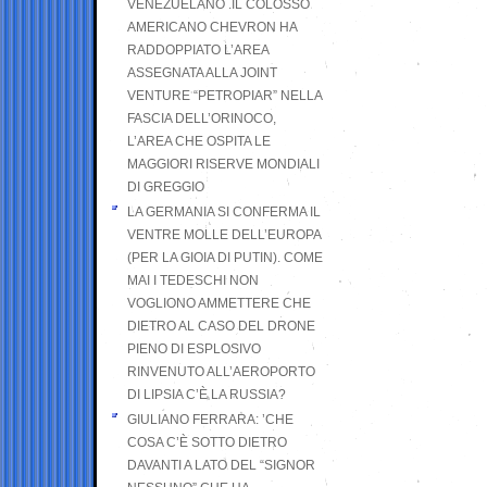
VENEZUELANO .IL COLOSSO
AMERICANO CHEVRON HA
RADDOPPIATO L’AREA
ASSEGNATA ALLA JOINT
VENTURE “PETROPIAR” NELLA
FASCIA DELL’ORINOCO,
L’AREA CHE OSPITA LE
MAGGIORI RISERVE MONDIALI
DI GREGGIO
LA GERMANIA SI CONFERMA IL
VENTRE MOLLE DELL’EUROPA
(PER LA GIOIA DI PUTIN). COME
MAI I TEDESCHI NON
VOGLIONO AMMETTERE CHE
DIETRO AL CASO DEL DRONE
PIENO DI ESPLOSIVO
RINVENUTO ALL’AEROPORTO
DI LIPSIA C’È LA RUSSIA?
GIULIANO FERRARA: ’CHE
COSA C’È SOTTO DIETRO
DAVANTI A LATO DEL “SIGNOR