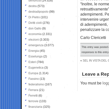
denuncia
(14.528)
“Inoltre, le nor
destra
(573)
retroattivamente”
destradipopolo
(99)
adempimenti. Per
Di Pietro
(101)
intervenire urgen
Diritti civili
(276)
di adempimenti, 
don Gallo
(9)
penalizzare la co
economia
(2.331)
Carlo Clericetti
elezioni
(3.303)
emergenza
(3.077)
This entry was posted 
Energia
(45)
responses to this entr
Esselunga
(2)
«
SEL IN VISTA DE
Esteri
(784)
Eugenetica
(3)
Europa
(1.314)
Leave a Rep
Fassino
(13)
You must be
log
federalismo
(167)
Ferrara
(21)
Ferretti
(6)
ferrovie
(133)
finanziaria
(325)