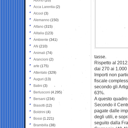
Aborto
(20)
Acca Larentia
(2)
Alcool
(3)
Alemanno
(150)
Alfano
(315)
Alitalia
(123)
Ambiente
(341)
AN
(210)
Animali
(74)
tasse.
Arancioni
(2)
Rispetto al 2012,
arte
(175)
dai 270 ai 1.000
Attentato
(329)
Importi non parti
Auguri
(13)
fiscale complessi
Batini
(3)
secondo gli Artig
63%.
Berlusconi
(4.295)
A questo quadro f
Bersani
(234)
Secondo il Centr
Biasotti
(12)
pagate dalle imp
Boldrini
(4)
degli utili, e sop
Bossi
(1.221)
seguito dalla Fr
Brambilla
(38)