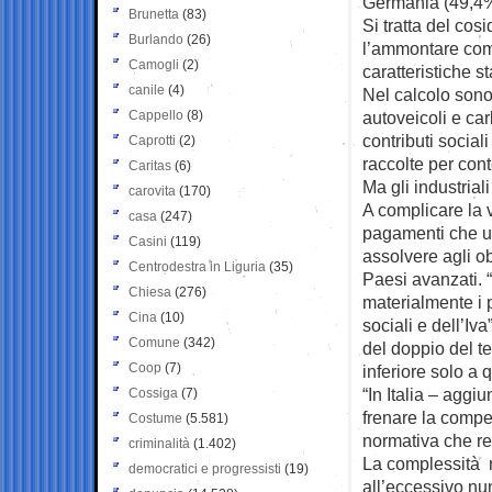
Germania (49,4%
Brunetta
(83)
Si tratta del cos
Burlando
(26)
l’ammontare com
Camogli
(2)
caratteristiche s
canile
(4)
Nel calcolo sono i
Cappello
(8)
autoveicoli e car
contributi social
Caprotti
(2)
raccolte per cont
Caritas
(6)
Ma gli industrial
carovita
(170)
A complicare la 
casa
(247)
pagamenti che un
Casini
(119)
assolvere agli obb
Centrodestra in Liguria
(35)
Paesi avanzati. 
Chiesa
(276)
materialmente i 
Cina
(10)
sociali e dell’Iv
Comune
(342)
del doppio del t
Coop
(7)
inferiore solo a
“In Italia – aggi
Cossiga
(7)
frenare la compe
Costume
(5.581)
normativa che rend
criminalità
(1.402)
La complessità n
democratici e progressisti
(19)
all’eccessivo nu