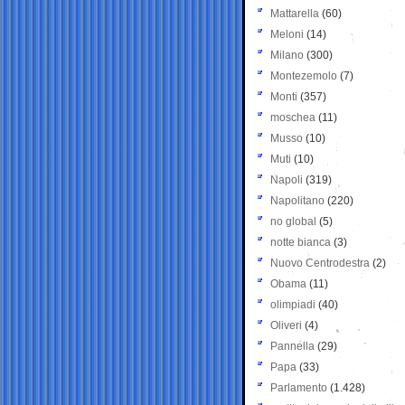
Mattarella
(60)
Meloni
(14)
Milano
(300)
Montezemolo
(7)
Monti
(357)
moschea
(11)
Musso
(10)
Muti
(10)
Napoli
(319)
Napolitano
(220)
no global
(5)
notte bianca
(3)
Nuovo Centrodestra
(2)
Obama
(11)
olimpiadi
(40)
Oliveri
(4)
Pannella
(29)
Papa
(33)
Parlamento
(1.428)