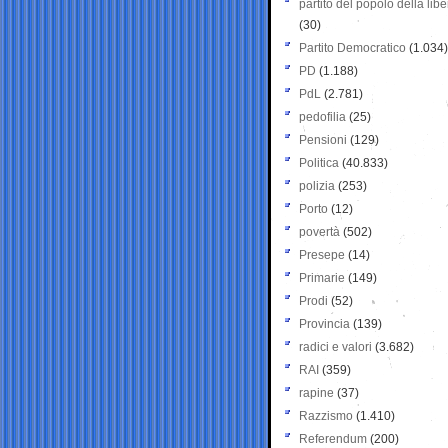
partito del popolo della libe
(30)
Partito Democratico
(1.034)
PD
(1.188)
PdL
(2.781)
pedofilia
(25)
Pensioni
(129)
Politica
(40.833)
polizia
(253)
Porto
(12)
povertà
(502)
Presepe
(14)
Primarie
(149)
Prodi
(52)
Provincia
(139)
radici e valori
(3.682)
RAI
(359)
rapine
(37)
Razzismo
(1.410)
Referendum
(200)