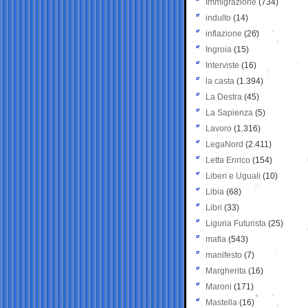
Immigrazione
(734)
indulto
(14)
inflazione
(26)
Ingroia
(15)
Interviste
(16)
la casta
(1.394)
La Destra
(45)
La Sapienza
(5)
Lavoro
(1.316)
LegaNord
(2.411)
Letta Enrico
(154)
Liberi e Uguali
(10)
Libia
(68)
Libri
(33)
Liguria Futurista
(25)
mafia
(543)
manifesto
(7)
Margherita
(16)
Maroni
(171)
Mastella
(16)