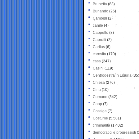
Brunetta
(83)
Burlando
(26)
Camogli
(2)
canile
(4)
Cappello
(8)
Caprotti
(2)
Caritas
(6)
carovita
(170)
casa
(247)
Casini
(119)
Centrodestra in Liguria
(35
Chiesa
(276)
Cina
(10)
Comune
(342)
Coop
(7)
Cossiga
(7)
Costume
(5.581)
criminalità
(1.402)
democratici e progressisti
(