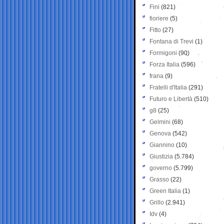
Fini
(821)
fioriere
(5)
Fitto
(27)
Fontana di Trevi
(1)
Formigoni
(90)
Forza Italia
(596)
frana
(9)
Fratelli d'Italia
(291)
Futuro e Libertà
(510)
g8
(25)
Gelmini
(68)
Genova
(542)
Giannino
(10)
Giustizia
(5.784)
governo
(5.799)
Grasso
(22)
Green Italia
(1)
Grillo
(2.941)
Idv
(4)