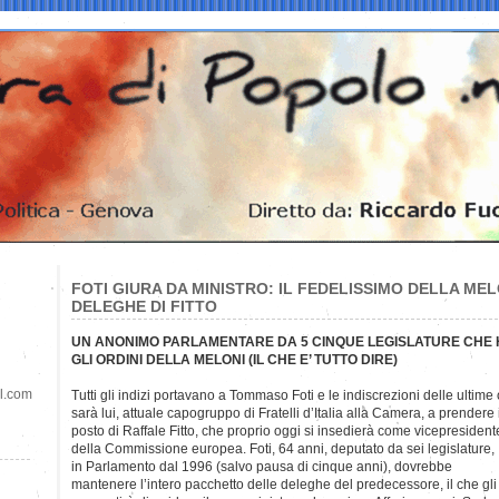
FOTI GIURA DA MINISTRO: IL FEDELISSIMO DELLA ME
DELEGHE DI FITTO
UN ANONIMO PARLAMENTARE DA 5 CINQUE LEGISLATURE CHE H
GLI ORDINI DELLA MELONI (IL CHE E’ TUTTO DIRE)
il.com
Tutti gli indizi portavano a Tommaso Foti e le indiscrezioni delle ultime
sarà lui, attuale capogruppo di Fratelli d’Italia alla Camera, a prendere i
posto di Raffale Fitto, che proprio oggi si insedierà come vicepresident
della Commissione europea. Foti, 64 anni, deputato da sei legislature,
in Parlamento dal 1996 (salvo pausa di cinque anni), dovrebbe
mantenere l’intero pacchetto delle deleghe del predecessore, il che gli