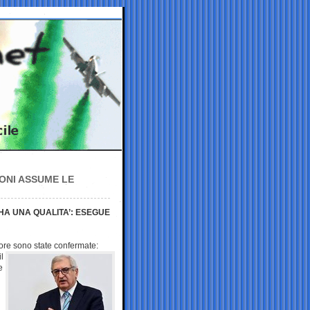
LONI ASSUME LE
A UNA QUALITA’: ESEGUE
 ore sono state
confermate:
l
e