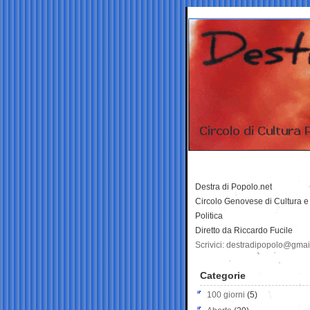
Destra di Popolo.net
Circolo Genovese di Cultura e
Politica
Diretto da Riccardo Fucile
Scrivici: destradipopolo@gma
Categorie
100 giorni
(5)