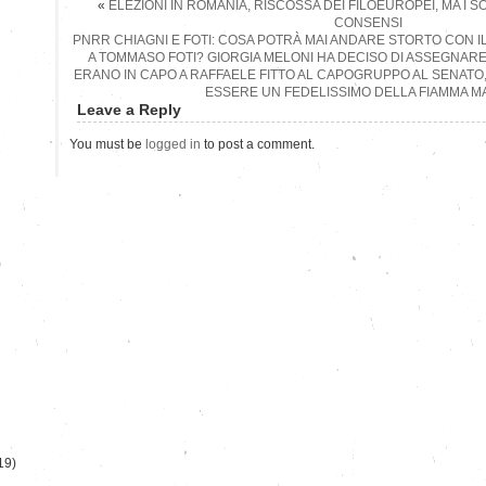
«
ELEZIONI IN ROMANIA, RISCOSSA DEI FILOEUROPEI, MA I 
CONSENSI
PNRR CHIAGNI E FOTI: COSA POTRÀ MAI ANDARE STORTO CON 
A TOMMASO FOTI? GIORGIA MELONI HA DECISO DI ASSEGNAR
ERANO IN CAPO A RAFFAELE FITTO AL CAPOGRUPPO AL SENATO, 
ESSERE UN FEDELISSIMO DELLA FIAMMA M
Leave a Reply
You must be
logged in
to post a comment.
)
19)