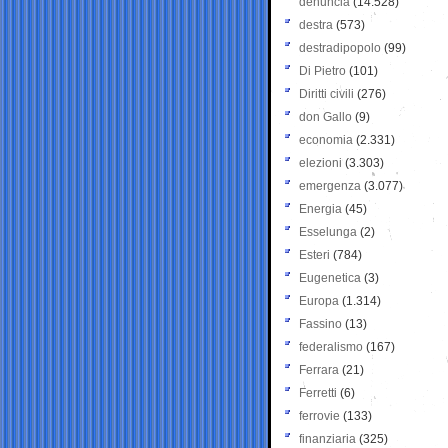
denuncia
(14.528)
destra
(573)
destradipopolo
(99)
Di Pietro
(101)
Diritti civili
(276)
don Gallo
(9)
economia
(2.331)
elezioni
(3.303)
emergenza
(3.077)
Energia
(45)
Esselunga
(2)
Esteri
(784)
Eugenetica
(3)
Europa
(1.314)
Fassino
(13)
federalismo
(167)
Ferrara
(21)
Ferretti
(6)
ferrovie
(133)
finanziaria
(325)