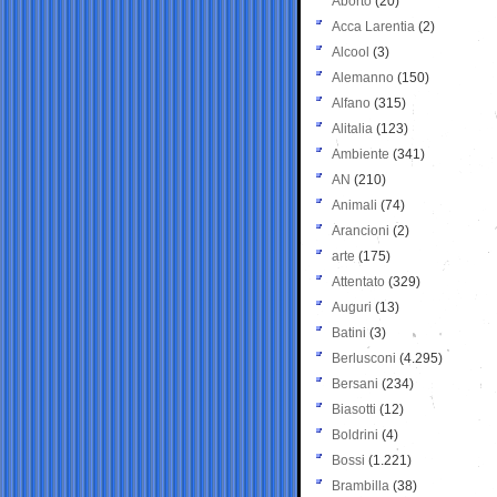
Aborto
(20)
Acca Larentia
(2)
Alcool
(3)
Alemanno
(150)
Alfano
(315)
Alitalia
(123)
Ambiente
(341)
AN
(210)
Animali
(74)
Arancioni
(2)
arte
(175)
Attentato
(329)
Auguri
(13)
Batini
(3)
Berlusconi
(4.295)
Bersani
(234)
Biasotti
(12)
Boldrini
(4)
Bossi
(1.221)
Brambilla
(38)