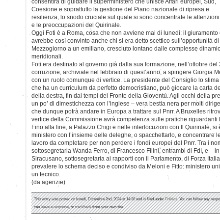
consentirà di guidare il superministero che unisce Affari europei, Sud,
Coesione e soprattutto la gestione del Piano nazionale di ripresa e
resilienza, lo snodo cruciale sul quale si sono concentrate le attenzioni
e le preoccupazioni del Quirinale.
Oggi Foti è a Roma, cosa che non avviene mai di lunedì: il giuramento è
avrebbe così convinto anche chi si era detto scettico sull’opportunità di 
Mezzogiorno a un emiliano, cresciuto lontano dalle complesse dinamich
meridionali.
Foti era destinato al governo già dalla sua formazione, nell’ottobre del
corruzione, archiviate nel febbraio di quest’anno, a spingere Giorgia M
con un ruolo comunque di vertice. La presidente del Consiglio lo stima mo
che ha un curriculum da perfetto democristiano, può giocare la carta de
della destra, fin dai tempi del Fronte della Gioventù. Agli occhi della 
un po’ di dimestichezza con l’inglese – vera bestia nera per molti dirig
che dunque potrà andare in Europa a trattare sul Pnrr. A Bruxelles ritr
vertice della Commissione avrà competenza sulle pratiche riguardanti l
Fino alla fine, a Palazzo Chigi e nelle interlocuzioni con Il Quirinale, si
ministero con l’insieme delle deleghe, o spacchettarlo, e concentrare le
lavoro da completare per non perdere i fondi europei del Pnrr. Tra i nomi
sottosegretaria Wanda Ferro, di Francesco Filini, entrambi di FdI, e – i
Siracusano, sottosegretaria ai rapporti con il Parlamento, di Forza Ital
prevalere lo schema deciso e condiviso da Meloni e Fitto: ministero unic
un tecnico.
(da agenzie)
This entry was posted on lunedì, Dicembre 2nd, 2024 at 14:30 and is filed under
Politica
. You can follow any respo
can
leave a response
, or
trackback
from your own site.