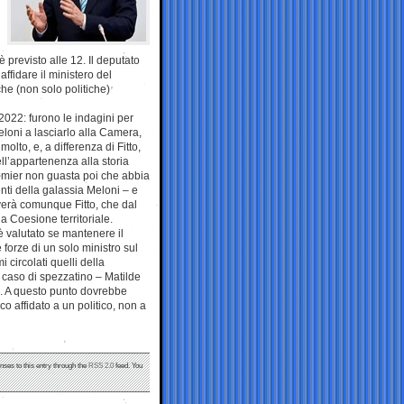
 previsto alle 12. Il deputato
affidare il ministero del
e (non solo politiche)
 2022: furono le indagini per
eloni a lasciarlo alla Camera,
lto, e, a differenza di Fitto,
ll’appartenenza alla storia
premier non guasta poi che abbia
enti della galassia Meloni – e
overà comunque Fitto, che dal
a Coesione territoriale.
 è valutato se mantenere il
 forze di un solo ministro sul
 circolati quelli della
n caso di spezzatino – Matilde
ia. A questo punto dovrebbe
o affidato a un politico, non a
nses to this entry through the
RSS 2.0
feed. You