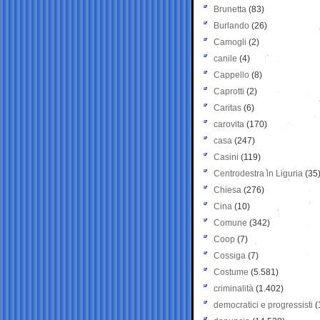
Brunetta
(83)
Burlando
(26)
Camogli
(2)
canile
(4)
Cappello
(8)
Caprotti
(2)
Caritas
(6)
carovita
(170)
casa
(247)
Casini
(119)
Centrodestra in Liguria
(35
Chiesa
(276)
Cina
(10)
Comune
(342)
Coop
(7)
Cossiga
(7)
Costume
(5.581)
criminalità
(1.402)
democratici e progressisti
(