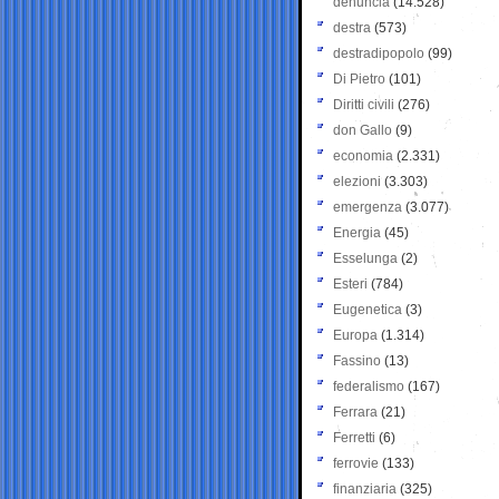
denuncia
(14.528)
destra
(573)
destradipopolo
(99)
Di Pietro
(101)
Diritti civili
(276)
don Gallo
(9)
economia
(2.331)
elezioni
(3.303)
emergenza
(3.077)
Energia
(45)
Esselunga
(2)
Esteri
(784)
Eugenetica
(3)
Europa
(1.314)
Fassino
(13)
federalismo
(167)
Ferrara
(21)
Ferretti
(6)
ferrovie
(133)
finanziaria
(325)