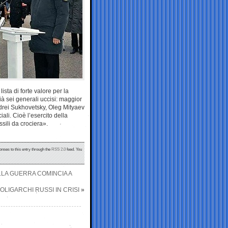
sta di forte valore per la
Già sei generali uccisi: maggior
rei Sukhovetsky, Oleg Mityaev
ali. Cioè l’esercito della
ili da crociera».
onses to this entry through the
RSS 2.0
feed. You
LLA GUERRA COMINCIA A
OLIGARCHI RUSSI IN CRISI
»