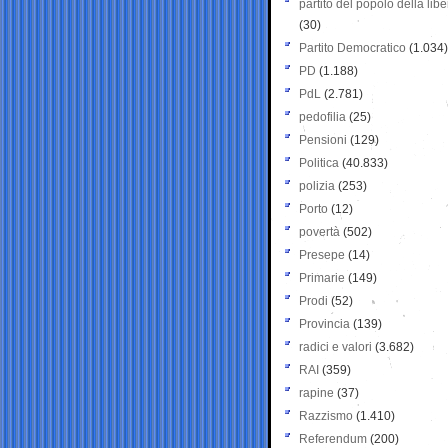
partito del popolo della libe
(30)
Partito Democratico
(1.034)
PD
(1.188)
PdL
(2.781)
pedofilia
(25)
Pensioni
(129)
Politica
(40.833)
polizia
(253)
Porto
(12)
povertà
(502)
Presepe
(14)
Primarie
(149)
Prodi
(52)
Provincia
(139)
radici e valori
(3.682)
RAI
(359)
rapine
(37)
Razzismo
(1.410)
Referendum
(200)