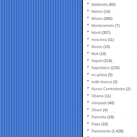
Mattarella
(60)
Meloni
(14)
Milano
(300)
Montezemolo
(7)
Monti
(357)
moschea
(11)
Musso
(10)
Muti
(10)
Napoli
(319)
Napolitano
(220)
no global
(5)
notte bianca
(3)
Nuovo Centrodestra
(2)
Obama
(11)
olimpiadi
(40)
Oliveri
(4)
Pannella
(29)
Papa
(33)
Parlamento
(1.428)