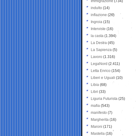
Immigrazione
(734)
indulto
(14)
inflazione
(26)
Ingroia
(15)
Interviste
(16)
la casta
(1.394)
La Destra
(45)
La Sapienza
(5)
Lavoro
(1.316)
LegaNord
(2.411)
Letta Enrico
(154)
Liberi e Uguali
(10)
Libia
(68)
Libri
(33)
Liguria Futurista
(25)
mafia
(543)
manifesto
(7)
Margherita
(16)
Maroni
(171)
Mastella
(16)