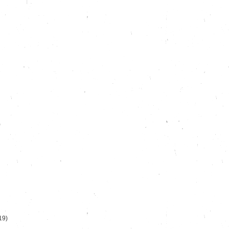
)
19)