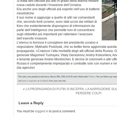
Si tratta dell’ufficiale più alto in grado della Marina militare
russa caduto durante l’invasione dell’Ucraina.
Era anche uno degli ufficiali pià esperto nell’uso di batterie
missilistiche.
Il suo nome si aggiunge a quello di altri sei comandanti
che, secondo fonti ucraine, sono stati uccisi dai militari di
Kiev che evidentemente dispongono di informazioni da
parte dell’intelligence che permette loro di concentrarsi
sugli obbiettivi più importanti per rallentare l’avanzare
dell’esercito invasore.
L’elenco lo fornisce il consigliere del presidente ucraino e
negoziatore, Mykhailo Podolyak, che su twitter tiene aggiornata questa li
propaganda: «Colpisce l’alta mortalità degli alti ufficiali della Russia. 
generale Magomed Tushayev, Vitaly Gerasimov, Andriy Kolesnikov, And
e tenente generale Andrei Mordvichev. E decine di colonnelli e altri uffici
Russia è completamente impreparato e combatte solo con numeri e miss
(da agenzie)
This entry was posted on domenica, Marzo 20th, 2022 at 21:41 and is filed under
Politica
. You can follow any resp
can
leave a response
, or
trackback
from your own site.
«
LA PROPAGANDA DI PUTIN SI INCEPPA, LA NARRAZIONE SU
PERDERE COLPI
Leave a Reply
You must be
logged in
to post a comment.