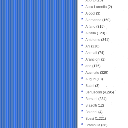
Aborto
(20)
Acca Larentia
(2)
Alcool
(3)
Alemanno
(150)
Alfano
(315)
Alitalia
(123)
Ambiente
(341)
AN
(210)
Animali
(74)
Arancioni
(2)
arte
(175)
Attentato
(329)
Auguri
(13)
Batini
(3)
Berlusconi
(4.295)
Bersani
(234)
Biasotti
(12)
Boldrini
(4)
Bossi
(1.221)
Brambilla
(38)