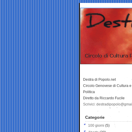
Destra di Popolo.net
Circolo Genovese di Cultura e
Politica
Diretto da Riccardo Fucile
Scrivici: destradipopolo@gma
Categorie
100 giorni
(5)