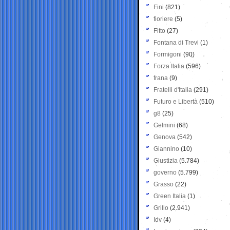
Fini
(821)
fioriere
(5)
Fitto
(27)
Fontana di Trevi
(1)
Formigoni
(90)
Forza Italia
(596)
frana
(9)
Fratelli d'Italia
(291)
Futuro e Libertà
(510)
g8
(25)
Gelmini
(68)
Genova
(542)
Giannino
(10)
Giustizia
(5.784)
governo
(5.799)
Grasso
(22)
Green Italia
(1)
Grillo
(2.941)
Idv
(4)