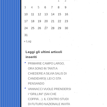
1
2
3
4
5
6
7
8
9
10
11
12
13
14
15
16
17
18
19
20
21
22
23
24
25
26
27
28
29
30
31
« Lug
Leggi gli ultimi articoli
inseriti
PRIMARIE CAMPO LARGO,
ORA SONO IN TANTI A
CHIEDERE A SILVIA SALIS DI
CANDIDARSI: LEI CI STA
PENSANDO
VANNACCI VUOLE PRENDERSI
I “GRILLINI” (SAI CHE
COPPIA…). IL CENTRO STUDI
DI FUTURO NAZIONALE INVITA