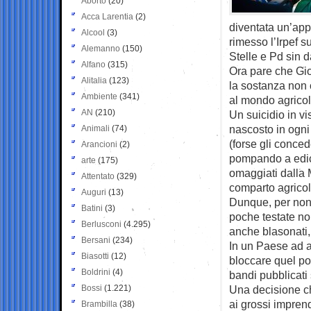
Aborto
(20)
Acca Larentia
(2)
diventata un’app
Alcool
(3)
rimesso l’Irpef s
Alemanno
(150)
Stelle e Pd sin d
Alfano
(315)
Ora pare che Gior
Alitalia
(123)
la sostanza non 
Ambiente
(341)
al mondo agricol
AN
(210)
Un suicidio in vi
nascosto in ogni 
Animali
(74)
(forse gli conce
Arancioni
(2)
pompando a edicol
arte
(175)
omaggiati dalla M
Attentato
(329)
comparto agricolo
Auguri
(13)
Dunque, per non f
Batini
(3)
poche testate no
Berlusconi
(4.295)
anche blasonati, 
Bersani
(234)
In un Paese ad al
Biasotti
(12)
bloccare quel po
Boldrini
(4)
bandi pubblicati 
Bossi
(1.221)
Una decisione ch
ai grossi impren
Brambilla
(38)