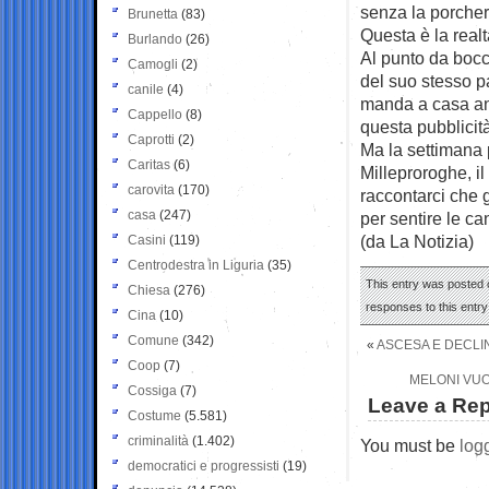
senza la porcher
Brunetta
(83)
Questa è la real
Burlando
(26)
Al punto da bocc
Camogli
(2)
del suo stesso pa
canile
(4)
manda a casa an
Cappello
(8)
questa pubblicit
Caprotti
(2)
Ma la settimana p
Caritas
(6)
Milleproroghe, i
carovita
(170)
raccontarci che g
casa
(247)
per sentire le ca
(da La Notizia)
Casini
(119)
Centrodestra in Liguria
(35)
This entry was posted o
Chiesa
(276)
responses to this entr
Cina
(10)
Comune
(342)
«
ASCESA E DECLIN
Coop
(7)
MELONI VUO
Cossiga
(7)
Leave a Rep
Costume
(5.581)
criminalità
(1.402)
You must be
log
democratici e progressisti
(19)