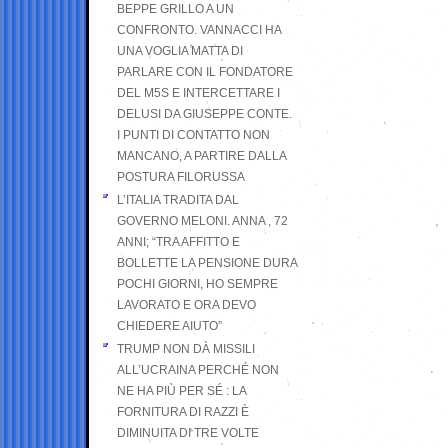
BEPPE GRILLO A UN
CONFRONTO. VANNACCI HA
UNA VOGLIA MATTA DI
PARLARE CON IL FONDATORE
DEL M5S E INTERCETTARE I
DELUSI DA GIUSEPPE CONTE.
I PUNTI DI CONTATTO NON
MANCANO, A PARTIRE DALLA
POSTURA FILORUSSA
L’ITALIA TRADITA DAL
GOVERNO MELONI. ANNA , 72
ANNI; “TRA AFFITTO E
BOLLETTE LA PENSIONE DURA
POCHI GIORNI, HO SEMPRE
LAVORATO E ORA DEVO
CHIEDERE AIUTO”
TRUMP NON DÀ MISSILI
ALL’UCRAINA PERCHÉ NON
NE HA PIÙ PER SÉ : LA
FORNITURA DI RAZZI È
DIMINUITA DI TRE VOLTE