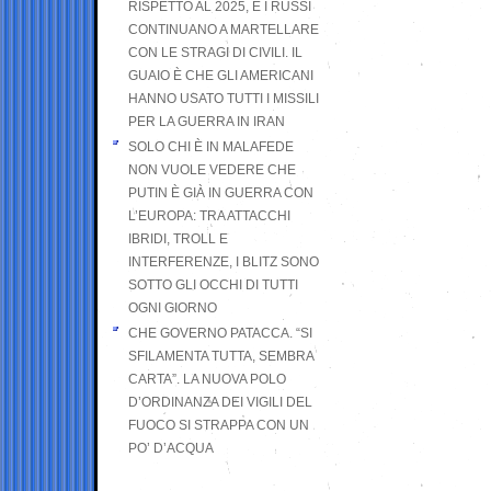
RISPETTO AL 2025, E I RUSSI
CONTINUANO A MARTELLARE
CON LE STRAGI DI CIVILI. IL
GUAIO È CHE GLI AMERICANI
HANNO USATO TUTTI I MISSILI
PER LA GUERRA IN IRAN
SOLO CHI È IN MALAFEDE
NON VUOLE VEDERE CHE
PUTIN È GIÀ IN GUERRA CON
L’EUROPA: TRA ATTACCHI
IBRIDI, TROLL E
INTERFERENZE, I BLITZ SONO
SOTTO GLI OCCHI DI TUTTI
OGNI GIORNO
CHE GOVERNO PATACCA. “SI
SFILAMENTA TUTTA, SEMBRA
CARTA”. LA NUOVA POLO
D’ORDINANZA DEI VIGILI DEL
FUOCO SI STRAPPA CON UN
PO’ D’ACQUA