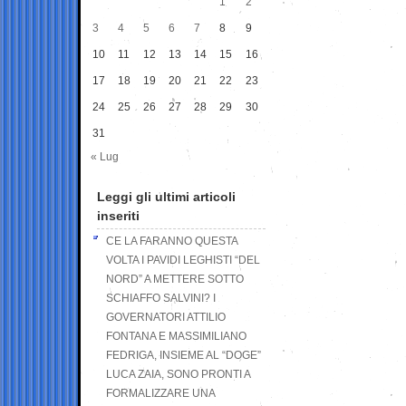
1
2
3
4
5
6
7
8
9
10
11
12
13
14
15
16
17
18
19
20
21
22
23
24
25
26
27
28
29
30
31
« Lug
Leggi gli ultimi articoli
inseriti
CE LA FARANNO QUESTA
VOLTA I PAVIDI LEGHISTI “DEL
NORD” A METTERE SOTTO
SCHIAFFO SALVINI? I
GOVERNATORI ATTILIO
FONTANA E MASSIMILIANO
FEDRIGA, INSIEME AL “DOGE”
LUCA ZAIA, SONO PRONTI A
FORMALIZZARE UNA