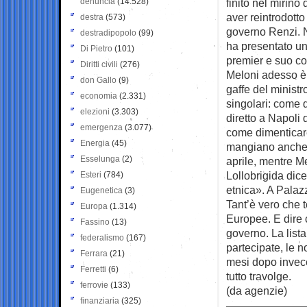
denuncia
(14.528)
finito nel mirino
aver reintrodotto
destra
(573)
governo Renzi. No
destradipopolo
(99)
ha presentato una
Di Pietro
(101)
premier e suo co
Diritti civili
(276)
Meloni adesso è 
don Gallo
(9)
gaffe del ministr
economia
(2.331)
singolari: come 
elezioni
(3.303)
diretto a Napoli 
emergenza
(3.077)
come dimenticare
Energia
(45)
mangiano anche m
Esselunga
(2)
aprile, mentre Me
Lollobrigida dic
Esteri
(784)
etnica». A Palaz
Eugenetica
(3)
Tant’è vero che t
Europa
(1.314)
Europee. E dire 
Fassino
(13)
governo. La lista
federalismo
(167)
partecipate, le n
Ferrara
(21)
mesi dopo invece
Ferretti
(6)
tutto travolge.
ferrovie
(133)
(da agenzie)
finanziaria
(325)