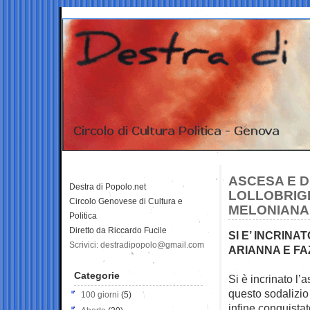
ASCESA E D
Destra di Popolo.net
LOLLOBRIGI
Circolo Genovese di Cultura e
MELONIANA
Politica
Diretto da Riccardo Fucile
SI E’ INCRINA
Scrivici: destradipopolo@gmail.com
ARIANNA E FA
Categorie
Si è incrinato l’
questo sodalizio
100 giorni
(5)
infine conquista