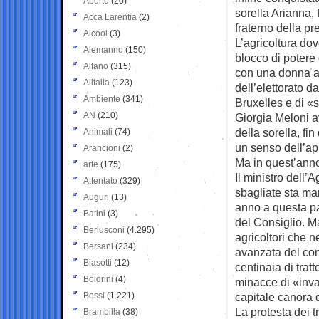
Aborto
(20)
sorella Arianna,
Acca Larentia
(2)
fraterno della pr
Alcool
(3)
L’agricoltura dov
Alemanno
(150)
blocco di potere 
Alfano
(315)
con una donna a 
Alitalia
(123)
dell’elettorato d
Ambiente
(341)
Bruxelles e di «
AN
(210)
Giorgia Meloni a
della sorella, fi
Animali
(74)
un senso dell’ap
Arancioni
(2)
Ma in quest’anno
arte
(175)
Il ministro dell’
Attentato
(329)
sbagliate sta ma
Auguri
(13)
anno a questa par
Batini
(3)
del Consiglio. Ma
Berlusconi
(4.295)
agricoltori che 
Bersani
(234)
avanzata del con
Biasotti
(12)
centinaia di tratt
Boldrini
(4)
minacce di «inv
Bossi
(1.221)
capitale canora 
La protesta dei t
Brambilla
(38)