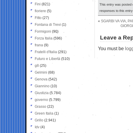
Fini
(821)
This entry was posted o
fioriere
(5)
responses to this entr
Fitto
(27)
«
SGARBI VA VIA, P
Fontana di Trevi
(1)
GIORGI
Formigoni
(90)
Leave a Rep
Forza Italia
(596)
frana
(9)
You must be
log
Fratelli d'Italia
(291)
Futuro e Libertà
(510)
g8
(25)
Gelmini
(68)
Genova
(542)
Giannino
(10)
Giustizia
(5.784)
governo
(5.799)
Grasso
(22)
Green Italia
(1)
Grillo
(2.941)
Idv
(4)