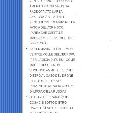
VENEZUELANO .IL COLOSSO
AMERICANO CHEVRON HA
RADDOPPIATO L’AREA
ASSEGNATA ALLA JOINT
VENTURE “PETROPIAR” NELLA
FASCIA DELL’ORINOCO,
L’AREA CHE OSPITA LE
MAGGIORI RISERVE MONDIALI
DI GREGGIO
LA GERMANIA SI CONFERMA IL
VENTRE MOLLE DELL’EUROPA
(PER LA GIOIA DI PUTIN). COME
MAI I TEDESCHI NON
VOGLIONO AMMETTERE CHE
DIETRO AL CASO DEL DRONE
PIENO DI ESPLOSIVO
RINVENUTO ALL’AEROPORTO
DI LIPSIA C’È LA RUSSIA?
GIULIANO FERRARA: ’CHE
COSA C’È SOTTO DIETRO
DAVANTI A LATO DEL “SIGNOR