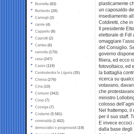
plasticamente ch
Brunetta
(83)
un caposaldo del
Burlando
(26)
insediamento all’
Camogli
(2)
Coldiretti, che i
canile
(4)
Il presidente Et
Cappello
(8)
elettorale di Fd
Caprotti
(2)
omaggiare l’asso
Caritas
(6)
del Consiglio. Se
carovita
(170)
governo dispone: 
casa
(247)
filiera, ed ecco 
fotovoltaico, ed 
Casini
(119)
la battaglia cont
Centrodestra in Liguria
(35)
ricerca su qual
Chiesa
(276)
votavano, davant
Cina
(10)
che protestavano 
Comune
(342)
ministro Lollobri
Coop
(7)
colosso dell’agri
Cossiga
(7)
Nel frattempo, il
Costume
(5.581)
per il suo staff. 
criminalità
(1.402)
E invece eccoci a
democratici e progressisti
(19)
dalla base degli 