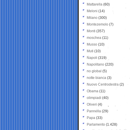
Mattarella
(60)
Meloni
(14)
Milano
(300)
Montezemolo
(7)
Monti
(357)
moschea
(11)
Musso
(10)
Muti
(10)
Napoli
(319)
Napolitano
(220)
no global
(5)
notte bianca
(3)
Nuovo Centrodestra
(2)
Obama
(11)
olimpiadi
(40)
Oliveri
(4)
Pannella
(29)
Papa
(33)
Parlamento
(1.428)