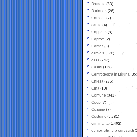
Brunetta
(83)
Burlando
(26)
Camogli
(2)
canile
(4)
Cappello
(8)
Caprotti
(2)
Caritas
(6)
carovita
(170)
casa
(247)
Casini
(119)
Centrodestra in Liguria
(35
Chiesa
(276)
Cina
(10)
Comune
(342)
Coop
(7)
Cossiga
(7)
Costume
(5.581)
criminalità
(1.402)
democratici e progressisti
(