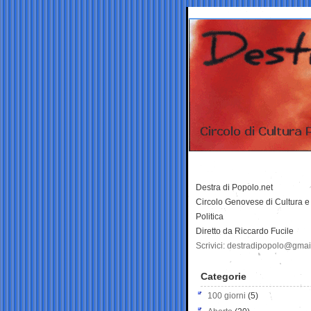
Destra di Popolo.net
Circolo Genovese di Cultura e
Politica
Diretto da Riccardo Fucile
Scrivici: destradipopolo@gma
Categorie
100 giorni
(5)