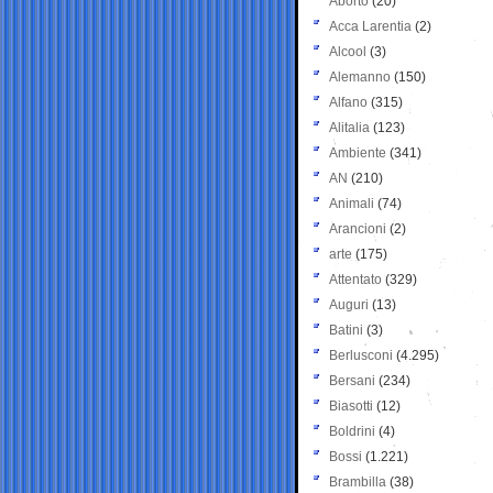
Aborto
(20)
Acca Larentia
(2)
Alcool
(3)
Alemanno
(150)
Alfano
(315)
Alitalia
(123)
Ambiente
(341)
AN
(210)
Animali
(74)
Arancioni
(2)
arte
(175)
Attentato
(329)
Auguri
(13)
Batini
(3)
Berlusconi
(4.295)
Bersani
(234)
Biasotti
(12)
Boldrini
(4)
Bossi
(1.221)
Brambilla
(38)