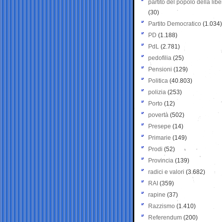
partito del popolo della libe
(30)
Partito Democratico
(1.034)
PD
(1.188)
PdL
(2.781)
pedofilia
(25)
Pensioni
(129)
Politica
(40.803)
polizia
(253)
Porto
(12)
povertà
(502)
Presepe
(14)
Primarie
(149)
Prodi
(52)
Provincia
(139)
radici e valori
(3.682)
RAI
(359)
rapine
(37)
Razzismo
(1.410)
Referendum
(200)