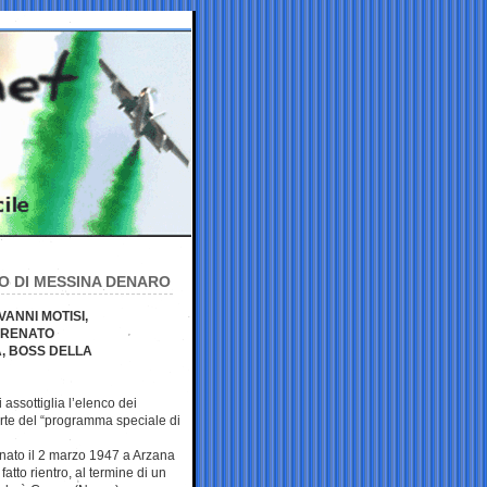
O DI MESSINA DENARO
VANNI MOTISI,
A RENATO
, BOSS DELLA
assottiglia l’elenco dei
parte del “programma speciale di
, nato il 2 marzo 1947 a Arzana
atto rientro, al termine di un