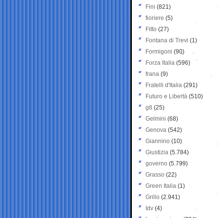
Fini
(821)
fioriere
(5)
Fitto
(27)
Fontana di Trevi
(1)
Formigoni
(90)
Forza Italia
(596)
frana
(9)
Fratelli d'Italia
(291)
Futuro e Libertà
(510)
g8
(25)
Gelmini
(68)
Genova
(542)
Giannino
(10)
Giustizia
(5.784)
governo
(5.799)
Grasso
(22)
Green Italia
(1)
Grillo
(2.941)
Idv
(4)