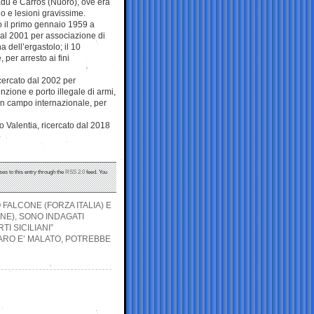
du è Carros (Nuoro), ove era
io e lesioni gravissime.
o il primo gennaio 1959 a
dal 2001 per associazione di
a dell’ergastolo; il 10
per arresto ai fini
cercato dal 2002 per
zione e porto illegale di armi,
 in campo internazionale, per
 Valentia, ricercato dal 2018
ses to this entry through the
RSS 2.0
feed. You
FALCONE (FORZA ITALIA) E
NE), SONO INDAGATI
I SICILIANI”
ARO E’ MALATO, POTREBBE