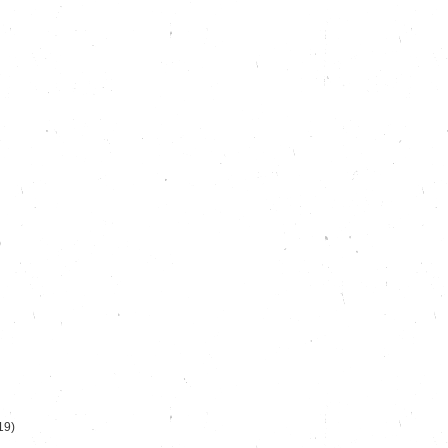
)
19)