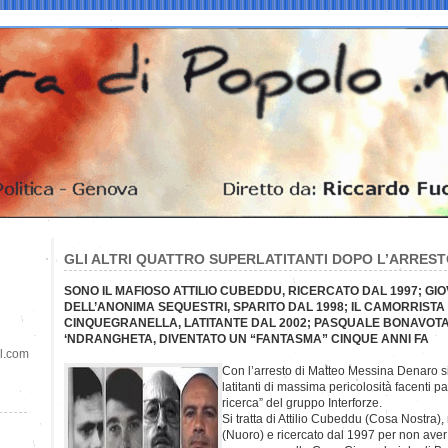
GLI ALTRI QUATTRO SUPERLATITANTI DOPO L’ARREST
SONO IL MAFIOSO ATTILIO CUBEDDU, RICERCATO DAL 1997; GIO
DELL’ANONIMA SEQUESTRI, SPARITO DAL 1998; IL CAMORRIST
CINQUEGRANELLA, LATITANTE DAL 2002; PASQUALE BONAVOTA
‘NDRANGHETA, DIVENTATO UN “FANTASMA” CINQUE ANNI FA
il.com
Con l’arresto di Matteo Messina Denaro si 
latitanti di massima pericolosità facenti 
ricerca” del gruppo Interforze.
Si tratta di Attilio Cubeddu (Cosa Nostra)
(Nuoro) e ricercato dal 1997 per non aver f