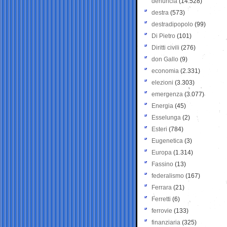
denuncia
(14.528)
destra
(573)
destradipopolo
(99)
Di Pietro
(101)
Diritti civili
(276)
don Gallo
(9)
economia
(2.331)
elezioni
(3.303)
emergenza
(3.077)
Energia
(45)
Esselunga
(2)
Esteri
(784)
Eugenetica
(3)
Europa
(1.314)
Fassino
(13)
federalismo
(167)
Ferrara
(21)
Ferretti
(6)
ferrovie
(133)
finanziaria
(325)