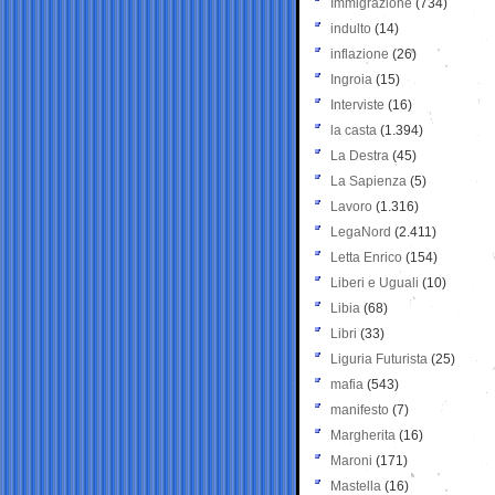
Immigrazione
(734)
indulto
(14)
inflazione
(26)
Ingroia
(15)
Interviste
(16)
la casta
(1.394)
La Destra
(45)
La Sapienza
(5)
Lavoro
(1.316)
LegaNord
(2.411)
Letta Enrico
(154)
Liberi e Uguali
(10)
Libia
(68)
Libri
(33)
Liguria Futurista
(25)
mafia
(543)
manifesto
(7)
Margherita
(16)
Maroni
(171)
Mastella
(16)