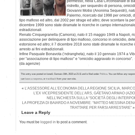
permesso, nella Casa Circondariale di Ba
ristretto, per sequestro di persona, omicid
Giovanni Motisi (Anonima Sequestri), nat
Palermo, ricercato dal 1998 per omicidi, 
tipo mafioso ed altro, dal 2002 per strage ed altro; deve scontare la pen
dicembre 1999 sono state diramate le ricerche in campo internazionale, 
estradizionali.
Renato Cinquegranella (Camorra), nato il 15 maggio 1949 a Napoli, ri
associazione per delinquere di tipo mafioso, concorso in omicidio, deten
estorsione ed altro; il 7 dicembre 2018 sono state diramate le ricerche
arresto ai fini estradizionali.
Infine Pasquale Bonavota (‘ndrangheta), nato il 10 gennaio 1974 a Vibo
per “associazione di tipo mafioso” e “omicidio aggravato in concorso”.
(da agenzie)
This entry was posted on lunedì, Gennaio 16th, 2023 at 21:11 and is filed under
Politica
. You can follow any respon
can
leave a response
, or
trackback
from your own site.
«
L’ASSESSORE ALL’ECONOMIA DELLA REGIONE SICILIA, MARCO 
L’EX VICEPRESIDENTE DELL’ARS, GAETANO ARMAO (AZIO
NELL’INCHIESTA SULLA “SOCIETÀ DEGLI INTERPORT
LA PROFEZIA DI BAIARDO A NOVEMBRE: “MATTEO MESSINA DEN
TRATTARE PER FARSI ARRESTARE”
»
Leave a Reply
You must be
logged in
to post a comment.