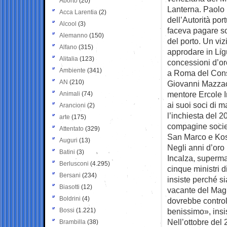
Aborto
(20)
Lanterna. Paolo 
Acca Larentia
(2)
dell’Autorità port
Alcool
(3)
faceva pagare so
Alemanno
(150)
del porto. Un viz
Alfano
(315)
approdare in Lig
Alitalia
(123)
concessioni d’oro
Ambiente
(341)
a Roma del Cons
AN
(210)
Giovanni Mazzacu
mentore Ercole I
Animali
(74)
ai suoi soci di 
Arancioni
(2)
l’inchiesta del 2
arte
(175)
compagine societ
Attentato
(329)
San Marco e Kost
Auguri
(13)
Negli anni d’oro 
Batini
(3)
Incalza, superma
Berlusconi
(4.295)
cinque ministri 
Bersani
(234)
insiste perché si
Biasotti
(12)
vacante del Magis
Boldrini
(4)
dovrebbe control
Bossi
(1.221)
benissimo», insis
Nell’ottobre del 
Brambilla
(38)