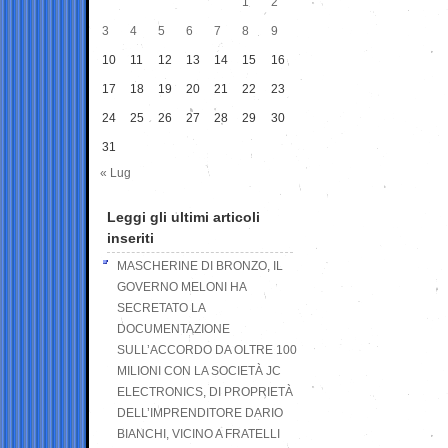
1
2
3
4
5
6
7
8
9
10
11
12
13
14
15
16
17
18
19
20
21
22
23
24
25
26
27
28
29
30
31
« Lug
Leggi gli ultimi articoli
inseriti
MASCHERINE DI BRONZO, IL
GOVERNO MELONI HA
SECRETATO LA
DOCUMENTAZIONE
SULL’ACCORDO DA OLTRE 100
MILIONI CON LA SOCIETÀ JC
ELECTRONICS, DI PROPRIETÀ
DELL’IMPRENDITORE DARIO
BIANCHI, VICINO A FRATELLI