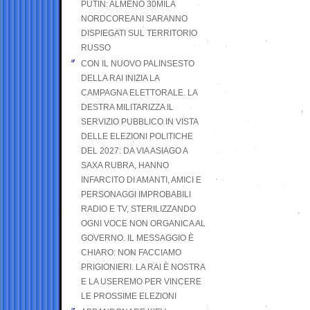
PUTIN: ALMENO 30MILA
NORDCOREANI SARANNO
DISPIEGATI SUL TERRITORIO
RUSSO
CON IL NUOVO PALINSESTO
DELLA RAI INIZIA LA
CAMPAGNA ELETTORALE. LA
DESTRA MILITARIZZA IL
SERVIZIO PUBBLICO IN VISTA
DELLE ELEZIONI POLITICHE
DEL 2027: DA VIA ASIAGO A
SAXA RUBRA, HANNO
INFARCITO DI AMANTI, AMICI E
PERSONAGGI IMPROBABILI
RADIO E TV, STERILIZZANDO
OGNI VOCE NON ORGANICA AL
GOVERNO. IL MESSAGGIO È
CHIARO: NON FACCIAMO
PRIGIONIERI. LA RAI È NOSTRA
E LA USEREMO PER VINCERE
LE PROSSIME ELEZIONI