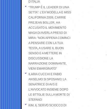
D’ITALIA
“TRUMP È IL LEADER DI UNA
SETTA”. L’EX MODELLA E MISS
CALIFORNIA 2009, CARRIE
PREJEAN BOLLER, HA
ACCUSATO IL MOVIMENTO
MAGA DI AVERLA PRESO DI
MIRA: “NON APPENA COMINCI
A PENSARE CON LA TUA
TESTA, A USARE IL BUON
SENSO E A METTERE IN
DISCUSSIONE LA
NARRAZIONE DOMINANTE,
VIENI EMARGINATO”
ILARIA CUCCHI E FABIO
ANSELMO SI SPOSANO; LA
SENATRICE DI AVS E
L’AVVOCATO INSIEME DOPO
LE BTTGLIE SULLA MORTE DI
STEFANO
KIM, IL SERVO SCIOCCO DI