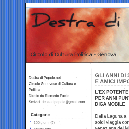
GLI ANNI D
Destra di Popolo.net
E AMICI IM
Circolo Genovese di Cultura e
Politica
L’EX POTENTE
Diretto da Riccardo Fucile
PER ANNI PUN
Scrivici: destradipopolo@gmail.com
DIGA MOBILE
Categorie
Dalla Laguna al 
soldi viaggia co
100 giorni
(5)
veneziana del Mo