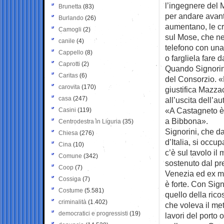
l’ingegnere del M
Brunetta
(83)
per andare avanti
Burlando
(26)
aumentano, le cri
Camogli
(2)
sul Mose, che ne
canile
(4)
telefono con una 
Cappello
(8)
o fargliela fare 
Caprotti
(2)
Quando Signorin
Caritas
(6)
del Consorzio. «
carovita
(170)
giustifica Mazza
casa
(247)
all’uscita dell’
«A Castagneto è 
Casini
(119)
a Bibbona».
Centrodestra in Liguria
(35)
Signorini, che da
Chiesa
(276)
d’Italia, si occu
Cina
(10)
c’è sul tavolo il
Comune
(342)
sostenuto dal pr
Coop
(7)
Venezia ed ex mi
Cossiga
(7)
è forte. Con Sig
Costume
(5.581)
quello della ric
criminalità
(1.402)
che voleva il met
democratici e progressisti
(19)
lavori del porto 