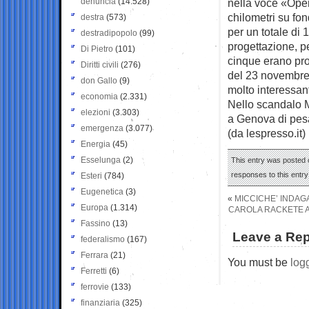
denuncia
(14.528)
nella voce «Oper
chilometri su fon
destra
(573)
per un totale di 
destradipopolo
(99)
progettazione, pe
Di Pietro
(101)
cinque erano pro
Diritti civili
(276)
del 23 novembre 
don Gallo
(9)
molto interessant
economia
(2.331)
Nello scandalo 
elezioni
(3.303)
a Genova di pesa
emergenza
(3.077)
(da lespresso.it)
Energia
(45)
Esselunga
(2)
This entry was posted o
responses to this entr
Esteri
(784)
Eugenetica
(3)
«
MICCICHE’ INDAGA
Europa
(1.314)
CAROLA RACKETE AL
Fassino
(13)
Leave a Rep
federalismo
(167)
Ferrara
(21)
You must be
log
Ferretti
(6)
ferrovie
(133)
finanziaria
(325)