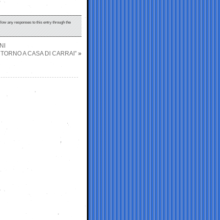
ollow any responses to this entry through the
NI
 TORNO A CASA DI CARRAI”
»