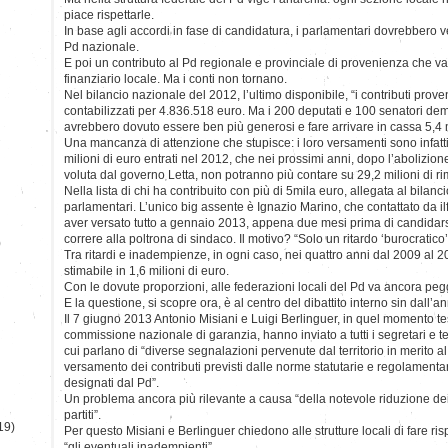
piace rispettarle.
In base agli accordi in fase di candidatura, i parlamentari dovrebbero 
Pd nazionale.
E poi un contributo al Pd regionale e provinciale di provenienza che 
finanziario locale. Ma i conti non tornano.
Nel bilancio nazionale del 2012, l’ultimo disponibile, “i contributi prov
contabilizzati per 4.836.518 euro. Ma i 200 deputati e 100 senatori dem
avrebbero dovuto essere ben più generosi e fare arrivare in cassa 5,4 m
Una mancanza di attenzione che stupisce: i loro versamenti sono infatt
milioni di euro entrati nel 2012, che nei prossimi anni, dopo l’abolizio
voluta dal governo Letta, non potranno più contare su 29,2 milioni di rim
Nella lista di chi ha contribuito con più di 5mila euro, allegata al bila
parlamentari. L’unico big assente è Ignazio Marino, che contattato da il
aver versato tutto a gennaio 2013, appena due mesi prima di candidarsi
correre alla poltrona di sindaco. Il motivo? “Solo un ritardo ‘burocratico
)
Tra ritardi e inadempienze, in ogni caso, nei quattro anni dal 2009 al 
stimabile in 1,6 milioni di euro.
Con le dovute proporzioni, alle federazioni locali del Pd va ancora peg
E la questione, si scopre ora, è al centro del dibattito interno sin dall’a
Il 7 giugno 2013 Antonio Misiani e Luigi Berlinguer, in quel momento te
commissione nazionale di garanzia, hanno inviato a tutti i segretari e tes
cui parlano di “diverse segnalazioni pervenute dal territorio in merito a
versamento dei contributi previsti dalle norme statutarie e regolamentari
designati dal Pd”.
Un problema ancora più rilevante a causa “della notevole riduzione dei
partiti”.
19)
Per questo Misiani e Berlinguer chiedono alle strutture locali di fare ris
“gli eventuali inadempienti”.