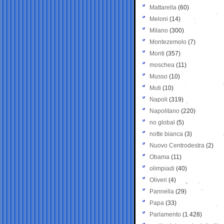
Mattarella
(60)
Meloni
(14)
Milano
(300)
Montezemolo
(7)
Monti
(357)
moschea
(11)
Musso
(10)
Muti
(10)
Napoli
(319)
Napolitano
(220)
no global
(5)
notte bianca
(3)
Nuovo Centrodestra
(2)
Obama
(11)
olimpiadi
(40)
Oliveri
(4)
Pannella
(29)
Papa
(33)
Parlamento
(1.428)