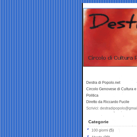
Destra di Popolo.net
Circolo Genovese di Cultura e
Politica
Diretto da Riccardo Fucile
Scrivici: destradipopolo@gma
Categorie
100 giorni
(5)