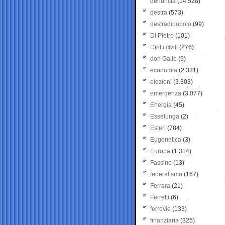
denuncia
(14.528)
destra
(573)
destradipopolo
(99)
Di Pietro
(101)
Diritti civili
(276)
don Gallo
(9)
economia
(2.331)
elezioni
(3.303)
emergenza
(3.077)
Energia
(45)
Esselunga
(2)
Esteri
(784)
Eugenetica
(3)
Europa
(1.314)
Fassino
(13)
federalismo
(167)
Ferrara
(21)
Ferretti
(6)
ferrovie
(133)
finanziaria
(325)