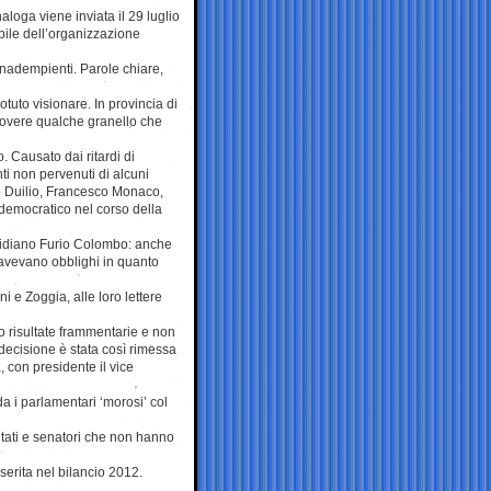
oga viene inviata il 29 luglio
bile dell’organizzazione
 inadempienti. Parole chiare,
tuto visionare. In provincia di
muovere qualche granello che
 Causato dai ritardi di
ti non pervenuti di alcuni
no Duilio, Francesco Monaco,
o democratico nel corso della
uotidiano Furio Colombo: anche
 avevano obblighi in quanto
i e Zoggia, alle loro lettere
no risultate frammentarie e non
ecisione è stata così rimessa
, con presidente il vice
 i parlamentari ‘morosi’ col
tati e senatori che non hanno
nserita nel bilancio 2012.