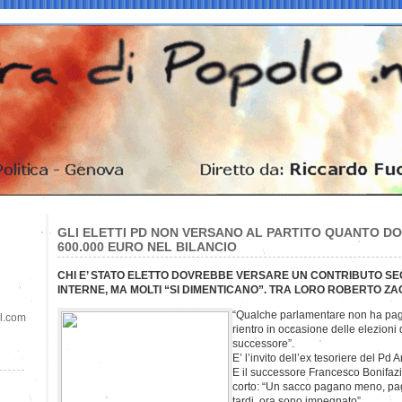
GLI ELETTI PD NON VERSANO AL PARTITO QUANTO DO
600.000 EURO NEL BILANCIO
CHI E’ STATO ELETTO DOVREBBE VERSARE UN CONTRIBUTO S
INTERNE, MA MOLTI “SI DIMENTICANO”. TRA LORO ROBERTO ZA
“Qualche parlamentare non ha paga
il.com
rientro in occasione delle elezioni
successore”.
E’ l’invito dell’ex tesoriere del Pd 
E il successore Francesco Bonifazi,
corto: “Un sacco pagano meno, pa
tardi, ora sono impegnato”.