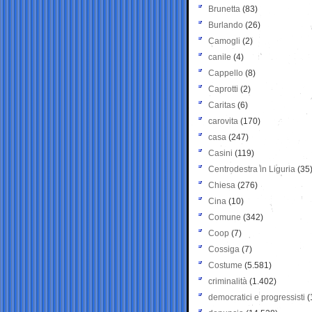
Brunetta
(83)
Burlando
(26)
Camogli
(2)
canile
(4)
Cappello
(8)
Caprotti
(2)
Caritas
(6)
carovita
(170)
casa
(247)
Casini
(119)
Centrodestra in Liguria
(35
Chiesa
(276)
Cina
(10)
Comune
(342)
Coop
(7)
Cossiga
(7)
Costume
(5.581)
criminalità
(1.402)
democratici e progressisti
(