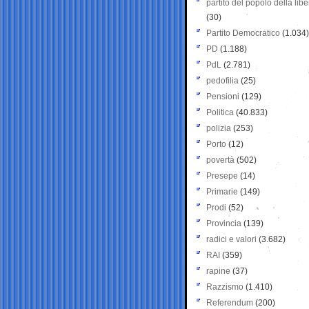
partito del popolo della libe
(30)
Partito Democratico
(1.034)
PD
(1.188)
PdL
(2.781)
pedofilia
(25)
Pensioni
(129)
Politica
(40.833)
polizia
(253)
Porto
(12)
povertà
(502)
Presepe
(14)
Primarie
(149)
Prodi
(52)
Provincia
(139)
radici e valori
(3.682)
RAI
(359)
rapine
(37)
Razzismo
(1.410)
Referendum
(200)