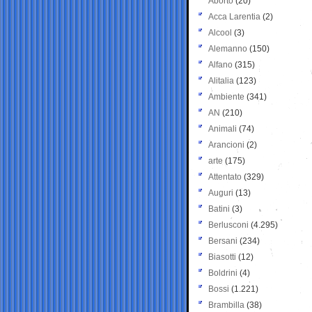
Aborto
(20)
Acca Larentia
(2)
Alcool
(3)
Alemanno
(150)
Alfano
(315)
Alitalia
(123)
Ambiente
(341)
AN
(210)
Animali
(74)
Arancioni
(2)
arte
(175)
Attentato
(329)
Auguri
(13)
Batini
(3)
Berlusconi
(4.295)
Bersani
(234)
Biasotti
(12)
Boldrini
(4)
Bossi
(1.221)
Brambilla
(38)