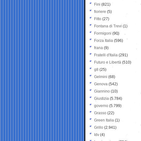
Fini
(821)
fioriere
(5)
Fitto
(27)
Fontana di Trevi
(1)
Formigoni
(90)
Forza Italia
(596)
frana
(9)
Fratelli d'Italia
(291)
Futuro e Libertà
(510)
g8
(25)
Gelmini
(68)
Genova
(542)
Giannino
(10)
Giustizia
(5.784)
governo
(5.799)
Grasso
(22)
Green Italia
(1)
Grillo
(2.941)
Idv
(4)