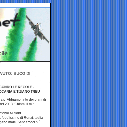
VUTO: BUCO DI
ECONDO LE REGOLE
CCARIA E TIZIANO TREU
to. Abbiamo fatto dei piani di
 del 2013. Chiami il mio
Antonio Misiani.
 fedelissimo di Renzi, taglia
gano male. Sentiamoci più