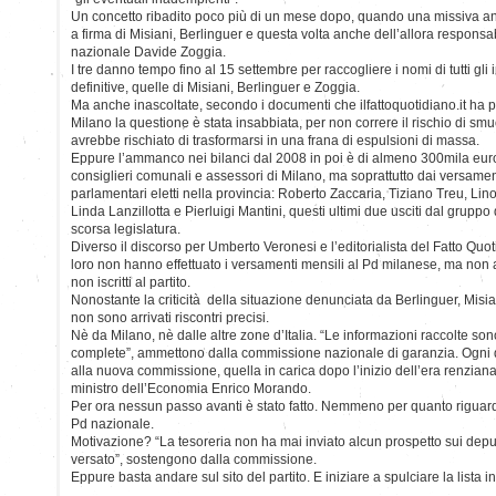
Un concetto ribadito poco più di un mese dopo, quando una missiva anal
a firma di Misiani, Berlinguer e questa volta anche dell’allora responsa
nazionale Davide Zoggia.
I tre danno tempo fino al 15 settembre per raccogliere i nomi di tutti gli
definitive, quelle di Misiani, Berlinguer e Zoggia.
Ma anche inascoltate, secondo i documenti che ilfattoquotidiano.it ha po
Milano la questione è stata insabbiata, per non correre il rischio di s
avrebbe rischiato di trasformarsi in una frana di espulsioni di massa.
Eppure l’ammanco nei bilanci dal 2008 in poi è di almeno 300mila euro.
consiglieri comunali e assessori di Milano, ma soprattutto dai versamen
parlamentari eletti nella provincia: Roberto Zaccaria, Tiziano Treu, Li
Linda Lanzillotta e Pierluigi Mantini, questi ultimi due usciti dal grupp
scorsa legislatura.
Diverso il discorso per Umberto Veronesi e l’editorialista del Fatto Q
loro non hanno effettuato i versamenti mensili al Pd milanese, ma non
non iscritti al partito.
Nonostante la criticità della situazione denunciata da Berlinguer, Misian
non sono arrivati riscontri precisi.
Nè da Milano, nè dalle altre zone d’Italia. “Le informazioni raccolte so
complete”, ammettono dalla commissione nazionale di garanzia. Ogni d
alla nuova commissione, quella in carica dopo l’inizio dell’era renziana
ministro dell’Economia Enrico Morando.
Per ora nessun passo avanti è stato fatto. Nemmeno per quanto riguarda
Pd nazionale.
Motivazione? “La tesoreria non ha mai inviato alcun prospetto sui depu
versato”, sostengono dalla commissione.
Eppure basta andare sul sito del partito. E iniziare a spulciare la lista i