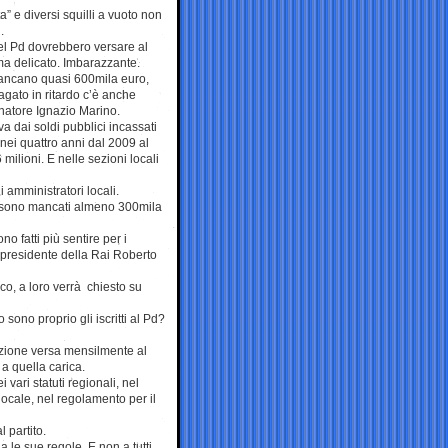
a” e diversi squilli a vuoto non
.
 del Pd dovrebbero versare al
ma delicato. Imbarazzante.
mancano quasi 600mila euro,
pagato in ritardo c’è anche
natore Ignazio Marino.
a dai soldi pubblici incassati
nei quattro anni dal 2009 al
 milioni. E nelle sezioni locali
 amministratori locali.
ni sono mancati almeno 300mila
no fatti più sentire per i
ex presidente della Rai Roberto
ico, a loro verrà chiesto su
 sono proprio gli iscritti al Pd?
ituzione versa mensilmente al
a quella carica.
vari statuti regionali, nel
 locale, nel regolamento per il
l partito.
a le sue regole. E non a tutti