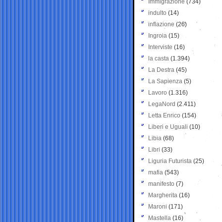
Immigrazione
(734)
indulto
(14)
inflazione
(26)
Ingroia
(15)
Interviste
(16)
la casta
(1.394)
La Destra
(45)
La Sapienza
(5)
Lavoro
(1.316)
LegaNord
(2.411)
Letta Enrico
(154)
Liberi e Uguali
(10)
Libia
(68)
Libri
(33)
Liguria Futurista
(25)
mafia
(543)
manifesto
(7)
Margherita
(16)
Maroni
(171)
Mastella
(16)