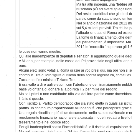
Ma tra altri impegni, una “febbre alt
riusciamo più ad avere spiegazioni
Del resto i contributi che gli eletti
partito come da statuto sono un te
Nel bilancio nazionale del 2012 
sui 5,4 milioni previsti. Tra chi ha 
l’attuale sindaco di Roma ed ex se
La fonte di finanziamento, che deriv
dai parlamentari, è importante. Ma 
2012 le ‘morosità ‘ superano gli 1,6
le cose non vanno meglio.
Qui alle inadempienze di deputati e senatori si aggiungono quelle degli
A Milano, per esempio, nelle casse del Pd provinciale negli ultimi an
euro.
Alcuni eletti sono volati a Roma grazie ai voti presi qui, ma poi non si so
contributi. Tra di loro figure di rilievo della scorsa legislatura, come l’
Zaccaria e l’ex ministro Tiziano Treu.
E ora vallo a dire agli elettori: con l’abolizione del finanziamento pubbl
base volontaria di donare alla politica il 2 per mille del reddito
Ma se i primi a non contribuire alla vita del loro partito come dovrebbero
Il fatto è questo.
Ogni iscritto al Partito democratico che sia stato eletto in qualsiasi ist
partito un contributo proporzionale all’indennità che percepisce grazie 
Una regola ribadita in più di un documento: nello statuto nazionale e nei 
regolamento finanziario nazionale e a cascata in quelli redatti a livello
tesseramento e nel codice etico.
Per gli inadempienti scatta l’incandidabilità e il rischio di espulsione da
Ma nella struttura federale del Pd vige l’anarchia: ogni sezione locale h