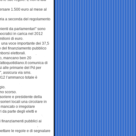
versare 1.500 euro al mese al
varia a seconda del regolamento
enienti da parlamentari” sono
ocratici in carica nel 2012
ilioni di euro.
i una voce importante dei 37,5
ne del finanziamento pubblico
borsi elettorali.
ncio, mancano ben 20
fattoquotidiano.it comunica di
 alle primarie del Pd per
’”, assicura via sms.
2012 l’ammanco totale è
gio.
nno scorso.
soriere e presidente della
orieri locali una circolare in
l mancato o irregolare
 da parte degli eletti e
 finanziamenti pubblici ai
pettare le regole e di segnalare