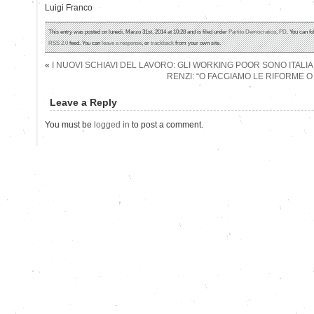
Luigi Franco
This entry was posted on lunedì, Marzo 31st, 2014 at 10:28 and is filed under
Partito Democratico
,
PD
. You can f
RSS 2.0
feed. You can
leave a response
, or
trackback
from your own site.
«
I NUOVI SCHIAVI DEL LAVORO: GLI WORKING POOR SONO ITALIA
RENZI: “O FACCIAMO LE RIFORME O
Leave a Reply
You must be
logged in
to post a comment.