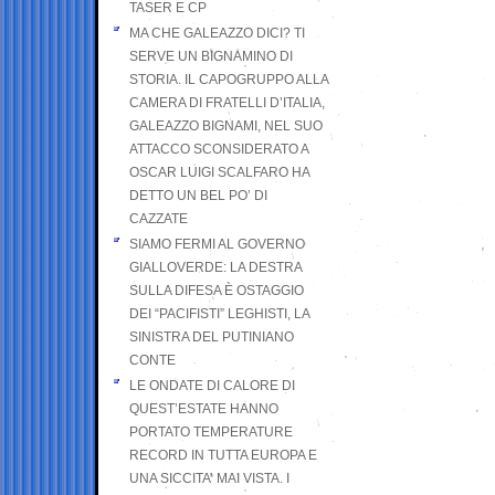
TASER E CP
MA CHE GALEAZZO DICI? TI
SERVE UN BIGNAMINO DI
STORIA. IL CAPOGRUPPO ALLA
CAMERA DI FRATELLI D’ITALIA,
GALEAZZO BIGNAMI, NEL SUO
ATTACCO SCONSIDERATO A
OSCAR LUIGI SCALFARO HA
DETTO UN BEL PO’ DI
CAZZATE
SIAMO FERMI AL GOVERNO
GIALLOVERDE: LA DESTRA
SULLA DIFESA È OSTAGGIO
DEI “PACIFISTI” LEGHISTI, LA
SINISTRA DEL PUTINIANO
CONTE
LE ONDATE DI CALORE DI
QUEST’ESTATE HANNO
PORTATO TEMPERATURE
RECORD IN TUTTA EUROPA E
UNA SICCITA’ MAI VISTA. I