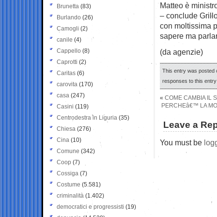
Matteo è ministro
Brunetta
(83)
– conclude Grillo
Burlando
(26)
con moltissima p
Camogli
(2)
sapere ma parlar
canile
(4)
Cappello
(8)
(da agenzie)
Caprotti
(2)
This entry was posted o
Caritas
(6)
responses to this entr
carovita
(170)
casa
(247)
«
COME CAMBIA IL 
PERCHEâ€™ LA MOZ
Casini
(119)
Centrodestra in Liguria
(35)
Leave a Rep
Chiesa
(276)
Cina
(10)
You must be
log
Comune
(342)
Coop
(7)
Cossiga
(7)
Costume
(5.581)
criminalità
(1.402)
democratici e progressisti
(19)