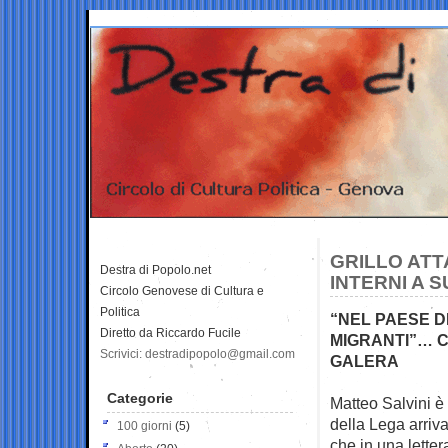
GRILLO ATT
Destra di Popolo.net
INTERNI A S
Circolo Genovese di Cultura e
Politica
“NEL PAESE D
Diretto da Riccardo Fucile
MIGRANTI”… C
Scrivici: destradipopolo@gmail.com
GALERA
Categorie
Matteo Salvini è 
della Lega
arriv
100 giorni
(5)
che in una letter