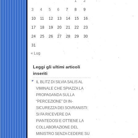
1
2
3
4
5
6
7
8
9
10
11
12
13
14
15
16
17
18
19
20
21
22
23
24
25
26
27
28
29
30
31
« Lug
Leggi gli ultimi articoli
inseriti
IL BLITZ DI SILVIA SALIS AL
VIMINALE CHE SPIAZZA LA
PROPAGANDA SULLA
“PERCEZIONE” DI IN-
SICUREZZA DEI SOVRANISTI:
SI FA RICEVERE DA
PIANTEDOSI E OTTIENE LA
COLLABORAZIONE DEL
MINISTRO SENZA CEDERE SU