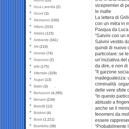
Aborto
(20)
vicepremier di p
Acca Larentia
(2)
le mafie
Alcool
(3)
La lettera di Gril
Alemanno
(150)
con un mitra in 
Alfano
(315)
Pasqua da Luca 
Alitalia
(123)
“Salvini con un 
Ambiente
(341)
Salvini vestito d
AN
(210)
quindi di nuovo c
particolare: se t
Animali
(74)
un’iniziativa de
Arancioni
(2)
da dire, e non d
arte
(175)
“Il garzone socia
Attentato
(329)
inadeguatezza: un
Auguri
(13)
criminalità orga
Batini
(3)
delle vere sfide 
Berlusconi
(4.295)
“In questo partic
Bersani
(234)
abituato a finge
Biasotti
(12)
anche se il minis
Boldrini
(4)
fenomeni da molt
Bossi
(1.221)
essere rapprese
“Probabilmente l’
Brambilla
(38)