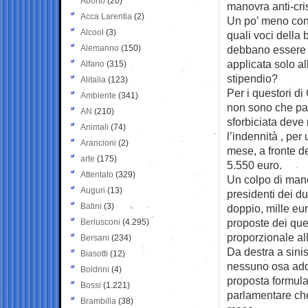
Aborto
(20)
manovra
anti-cri
Acca Larentia
(2)
Un po’ meno con
Alcool
(3)
quali voci della 
Alemanno
(150)
debbano essere o
applicata solo al
Alfano
(315)
stipendio?
Alitalia
(123)
Per i questori d
Ambiente
(341)
non sono che par
AN
(210)
sforbiciata deve
Animali
(74)
l’indennità , per 
Arancioni
(2)
mese, a fronte de
arte
(175)
5.550 euro.
Attentato
(329)
Un colpo di mano
Auguri
(13)
presidenti dei d
Batini
(3)
doppio, mille eur
proposte dei qu
Berlusconi
(4.295)
proporzionale al
Bersani
(234)
Da destra a sinis
Biasotti
(12)
nessuno osa adden
Boldrini
(4)
proposta formulat
Bossi
(1.221)
parlamentare ch
Brambilla
(38)