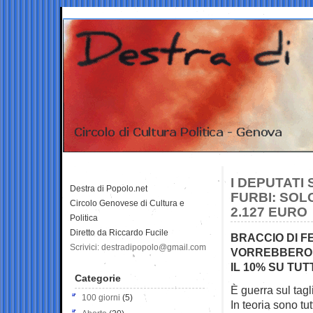
I DEPUTATI 
Destra di Popolo.net
FURBI: SOL
Circolo Genovese di Cultura e
2.127 EURO
Politica
Diretto da Riccardo Fucile
BRACCIO DI F
Scrivici: destradipopolo@gmail.com
VORREBBERO T
IL 10% SU TUT
Categorie
È guerra sul tagl
100 giorni
(5)
In teoria sono tu