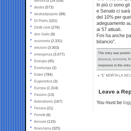
denuncia
(14.528)
In più ci sono gl
destra
(573)
e Senato ci sarà 
destradipopolo
(99)
del 10% per quell
Di Pietro
(101)
adeguamento auto
Diritti civili
(276)
ai 57 attuali.
don Gallo
(9)
Fini ha anche par
economia
(2.331)
bilancio”.
elezioni
(3.303)
This entry was posted o
emergenza
(3.077)
denuncia
,
economia
,
fi
Energia
(45)
responses to this entr
Esselunga
(2)
Esteri
(784)
«
“E’ MORTA LA SI
Eugenetica
(3)
Europa
(1.314)
Leave a Rep
Fassino
(13)
federalismo
(167)
You must be
log
Ferrara
(21)
Ferretti
(6)
ferrovie
(133)
finanziaria
(325)