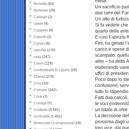
mese.
Brunetta
(83)
Un sacrificio par
Burlando
(26)
due rami del Par
Camogli
(2)
Un atto di furbizi
canile
(4)
Si fa vedere che
Cappello
(8)
quarto delle entr
E così Fabrizio 
Caprotti
(2)
Fini, ha gelato l
Caritas
(6)
carico e spese d
carovita
(170)
scampato: quella 
casa
(247)
altre – ha detto A
Casini
(119)
elaborando varie
Centrodestra in Liguria
(35)
uffici di presiden
Chiesa
(276)
Poco dopo lo ste
Cina
(10)
confusione, serv
Comune
(342)
tutto lo stipendi
Coop
(7)
Fatti due calcol
le voci (indennit
Cossiga
(7)
un totale di oltr
Costume
(5.581)
La decisione defi
criminalità
(1.402)
prossima dagli uf
democratici e progressisti
(19)
loro vice, dai que