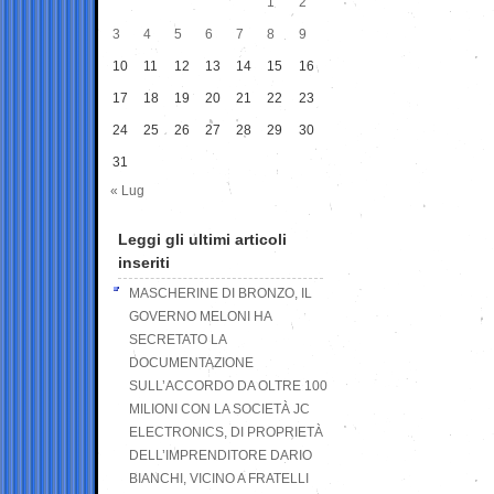
1
2
3
4
5
6
7
8
9
10
11
12
13
14
15
16
17
18
19
20
21
22
23
24
25
26
27
28
29
30
31
« Lug
Leggi gli ultimi articoli
inseriti
MASCHERINE DI BRONZO, IL
GOVERNO MELONI HA
SECRETATO LA
DOCUMENTAZIONE
SULL’ACCORDO DA OLTRE 100
MILIONI CON LA SOCIETÀ JC
ELECTRONICS, DI PROPRIETÀ
DELL’IMPRENDITORE DARIO
BIANCHI, VICINO A FRATELLI