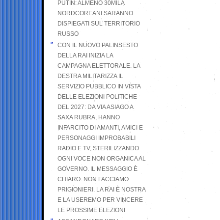
PUTIN: ALMENO 30MILA
NORDCOREANI SARANNO
DISPIEGATI SUL TERRITORIO
RUSSO
CON IL NUOVO PALINSESTO
DELLA RAI INIZIA LA
CAMPAGNA ELETTORALE. LA
DESTRA MILITARIZZA IL
SERVIZIO PUBBLICO IN VISTA
DELLE ELEZIONI POLITICHE
DEL 2027: DA VIA ASIAGO A
SAXA RUBRA, HANNO
INFARCITO DI AMANTI, AMICI E
PERSONAGGI IMPROBABILI
RADIO E TV, STERILIZZANDO
OGNI VOCE NON ORGANICA AL
GOVERNO. IL MESSAGGIO È
CHIARO: NON FACCIAMO
PRIGIONIERI. LA RAI È NOSTRA
E LA USEREMO PER VINCERE
LE PROSSIME ELEZIONI