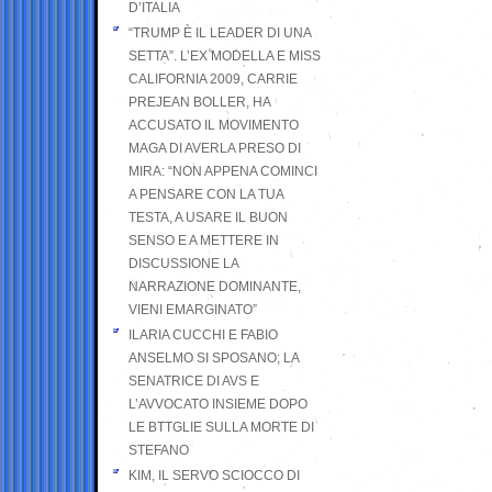
D’ITALIA
“TRUMP È IL LEADER DI UNA
SETTA”. L’EX MODELLA E MISS
CALIFORNIA 2009, CARRIE
PREJEAN BOLLER, HA
ACCUSATO IL MOVIMENTO
MAGA DI AVERLA PRESO DI
MIRA: “NON APPENA COMINCI
A PENSARE CON LA TUA
TESTA, A USARE IL BUON
SENSO E A METTERE IN
DISCUSSIONE LA
NARRAZIONE DOMINANTE,
VIENI EMARGINATO”
ILARIA CUCCHI E FABIO
ANSELMO SI SPOSANO; LA
SENATRICE DI AVS E
L’AVVOCATO INSIEME DOPO
LE BTTGLIE SULLA MORTE DI
STEFANO
KIM, IL SERVO SCIOCCO DI