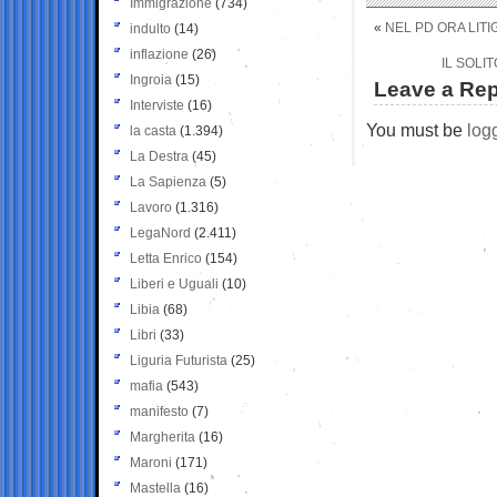
Immigrazione
(734)
«
NEL PD ORA LIT
indulto
(14)
inflazione
(26)
IL SOLI
Ingroia
(15)
Leave a Rep
Interviste
(16)
You must be
log
la casta
(1.394)
La Destra
(45)
La Sapienza
(5)
Lavoro
(1.316)
LegaNord
(2.411)
Letta Enrico
(154)
Liberi e Uguali
(10)
Libia
(68)
Libri
(33)
Liguria Futurista
(25)
mafia
(543)
manifesto
(7)
Margherita
(16)
Maroni
(171)
Mastella
(16)