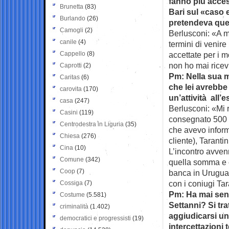
fanno più acces
Brunetta
(83)
Bari sul «caso
Burlando
(26)
pretendeva que
Camogli
(2)
Berlusconi: «A m
canile
(4)
termini di venire 
Cappello
(8)
accettate per i m
non ho mai ricev
Caprotti
(2)
Pm: Nella sua m
Caritas
(6)
che lei avrebbe
carovita
(170)
un’attività all’e
casa
(247)
Berlusconi: «Mi 
Casini
(119)
consegnato 500 m
Centrodestra in Liguria
(35)
che avevo inform
Chiesa
(276)
cliente), Taranti
Cina
(10)
L’incontro avven
Comune
(342)
quella somma e c
Coop
(7)
banca in Uruguay
con i coniugi Tar
Cossiga
(7)
Pm: Ha mai sent
Costume
(5.581)
Settanni? Si tr
criminalità
(1.402)
aggiudicarsi un 
democratici e progressisti
(19)
intercettazioni 