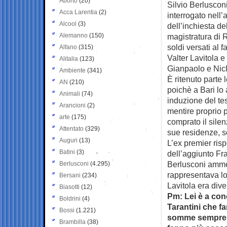
Aborto
(20)
Silvio Berluscon
Acca Larentia
(2)
interrogato nell’
Alcool
(3)
dell’inchiesta de
Alemanno
(150)
magistratura di 
soldi versati al 
Alfano
(315)
Valter Lavitola e
Alitalia
(123)
Gianpaolo e Nicl
Ambiente
(341)
È ritenuto parte 
AN
(210)
poichè a Bari lo
Animali
(74)
induzione del te
Arancioni
(2)
mentire proprio 
arte
(175)
comprato il silen
Attentato
(329)
sue residenze, so
Auguri
(13)
L’ex premier ri
Batini
(3)
dell’aggiunto Fr
Berlusconi ammet
Berlusconi
(4.295)
rappresentava lo 
Bersani
(234)
Lavitola era div
Biasotti
(12)
Pm: Lei è a con
Boldrini
(4)
Tarantini che f
Bossi
(1.221)
somme sempre pi
Brambilla
(38)