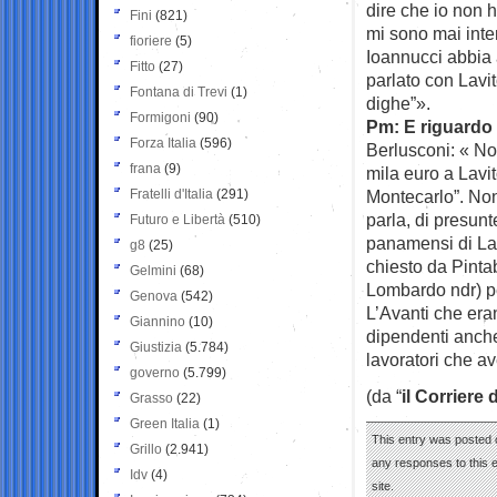
dire che io non
Fini
(821)
mi sono mai inte
fioriere
(5)
Ioannucci abbia 
Fitto
(27)
parlato con Lavi
Fontana di Trevi
(1)
dighe”».
Formigoni
(90)
Pm: E riguardo 
Forza Italia
(596)
Berlusconi: « No
frana
(9)
mila euro a Lavit
Fratelli d'Italia
(291)
Montecarlo”. Non 
parla, di presunt
Futuro e Libertà
(510)
panamensi di Lav
g8
(25)
chiesto da Pinta
Gelmini
(68)
Lombardo ndr) pe
Genova
(542)
L’Avanti che eran
Giannino
(10)
dipendenti anche
Giustizia
(5.784)
lavoratori che av
governo
(5.799)
(da “
il Corriere 
Grasso
(22)
Green Italia
(1)
This entry was posted 
Grillo
(2.941)
any responses to this 
Idv
(4)
site.