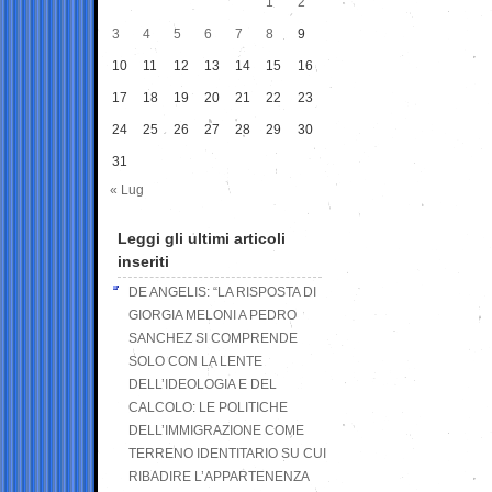
1
2
3
4
5
6
7
8
9
10
11
12
13
14
15
16
17
18
19
20
21
22
23
24
25
26
27
28
29
30
31
« Lug
Leggi gli ultimi articoli
inseriti
DE ANGELIS: “LA RISPOSTA DI
GIORGIA MELONI A PEDRO
SANCHEZ SI COMPRENDE
SOLO CON LA LENTE
DELL’IDEOLOGIA E DEL
CALCOLO: LE POLITICHE
DELL’IMMIGRAZIONE COME
TERRENO IDENTITARIO SU CUI
RIBADIRE L’APPARTENENZA