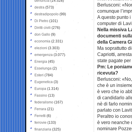
denuncia
(14.528)
Berlusconi: «Non
destra
(573)
comunque l’impre
destradipopolo
(99)
A questo punto i 
Di Pietro
(101)
computer di Lavi
Diritti civili
(276)
Nella missiva La
don Gallo
(9)
documenti sulla 
economia
(2.331)
della Camera Gi
Ma soprattutto d
elezioni
(3.303)
Capriotti, arrest
emergenza
(3.077)
state pagate per
Energia
(45)
Pm: Le poniamo 
Esselunga
(2)
ricevuta?
Esteri
(784)
Berlusconi: «No,
Eugenetica
(3)
che è un insieme
Europa
(1.314)
è vero che io ab
Fassino
(13)
di candidarlo all
federalismo
(167)
nè di farlo nomi
Ferrara
(21)
parlato con Lavit
Peraltro io conos
Ferretti
(6)
è vero neanche q
ferrovie
(133)
nominare Pozzes
finanziaria
(325)