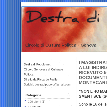
I MAGISTRA
Destra di Popolo.net
A LUI INDIR
Circolo Genovese di Cultura e
RICEVUTO 5
Politica
DOCUMENTI”
Diretto da Riccardo Fucile
MONTECAR
Scrivici: destradipopolo@gmail.com
“NON L’HO MA
Categorie
SMENTISCE (S
100 giorni
(5)
Sono le 16 del 