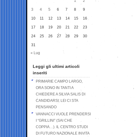
1
2
3
4
5
6
7
8
9
10
11
12
13
14
15
16
17
18
19
20
21
22
23
24
25
26
27
28
29
30
31
« Lug
Leggi gli ultimi articoli
inseriti
PRIMARIE CAMPO LARGO,
ORA SONO IN TANTI A
CHIEDERE A SILVIA SALIS DI
CANDIDARSI: LEI CI STA
PENSANDO
VANNACCI VUOLE PRENDERSI
I “GRILLINI” (SAI CHE
COPPIA…). IL CENTRO STUDI
DI FUTURO NAZIONALE INVITA