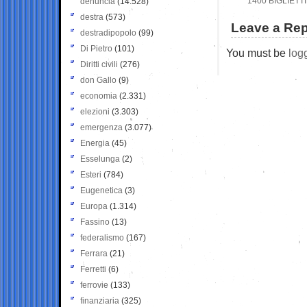
1400 BIGLIETT
denuncia
(14.528)
destra
(573)
Leave a Rep
destradipopolo
(99)
Di Pietro
(101)
You must be
log
Diritti civili
(276)
don Gallo
(9)
economia
(2.331)
elezioni
(3.303)
emergenza
(3.077)
Energia
(45)
Esselunga
(2)
Esteri
(784)
Eugenetica
(3)
Europa
(1.314)
Fassino
(13)
federalismo
(167)
Ferrara
(21)
Ferretti
(6)
ferrovie
(133)
finanziaria
(325)