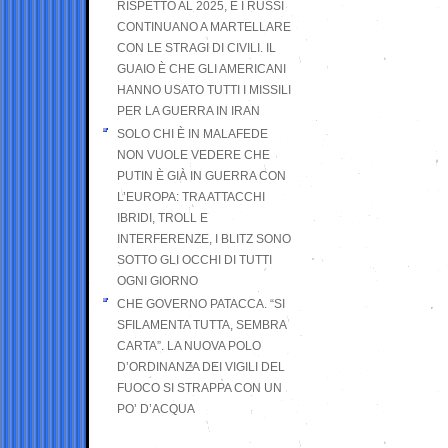
RISPETTO AL 2025, E I RUSSI
CONTINUANO A MARTELLARE
CON LE STRAGI DI CIVILI. IL
GUAIO È CHE GLI AMERICANI
HANNO USATO TUTTI I MISSILI
PER LA GUERRA IN IRAN
SOLO CHI È IN MALAFEDE
NON VUOLE VEDERE CHE
PUTIN È GIÀ IN GUERRA CON
L’EUROPA: TRA ATTACCHI
IBRIDI, TROLL E
INTERFERENZE, I BLITZ SONO
SOTTO GLI OCCHI DI TUTTI
OGNI GIORNO
CHE GOVERNO PATACCA. “SI
SFILAMENTA TUTTA, SEMBRA
CARTA”. LA NUOVA POLO
D’ORDINANZA DEI VIGILI DEL
FUOCO SI STRAPPA CON UN
PO’ D’ACQUA