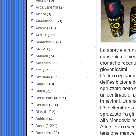
Aborto
(20)
Acca Larentia
(2)
Alcool
(3)
Alemanno
(150)
Alfano
(315)
Alitalia
(123)
Ambiente
(341)
AN
(210)
Lo spray è strume
consentita la ve
Animali
(74)
cronache recenti
Arancioni
(2)
giovanissimi.
arte
(175)
L’ultimo episodi
Attentato
(329)
dell’esibizione d
Auguri
(13)
spruzzato dello 
Batini
(3)
un centinaio di 
Berlusconi
(4.295)
irritazioni. Una 
Bersani
(234)
L’8 settembre, a
Biasotti
(12)
spruzzato fra gli
Boldrini
(4)
alla Mondovicino
Bossi
(1.221)
Allo stesso even
tensione mentre a
Brambilla
(38)