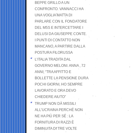
BEPPE GRILLO A UN
CONFRONTO. VANNACCI HA
UNA VOGLIA MATTA DI
PARLARE CON IL FONDATORE
DEL M5S E INTERCETTARE I
DELUSI DA GIUSEPPE CONTE.
I PUNTI DI CONTATTO NON
MANCANO, A PARTIRE DALLA
POSTURA FILORUSSA
L’ITALIA TRADITA DAL
GOVERNO MELONI. ANNA , 72
ANNI; “TRA AFFITTO E
BOLLETTE LA PENSIONE DURA
POCHI GIORNI, HO SEMPRE
LAVORATO E ORA DEVO
CHIEDERE AIUTO”
TRUMP NON DÀ MISSILI
ALL’UCRAINA PERCHÉ NON
NE HA PIÙ PER SÉ : LA
FORNITURA DI RAZZI È
DIMINUITA DI TRE VOLTE