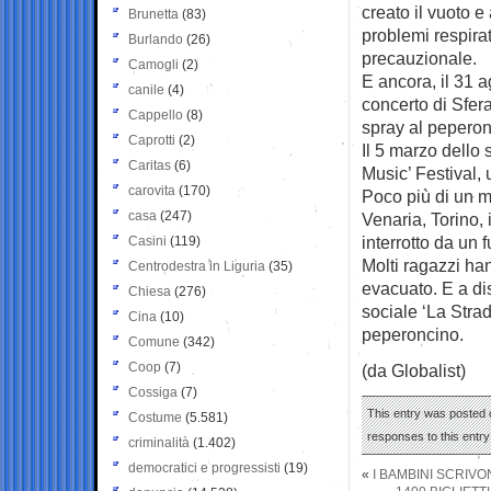
creato il vuoto e
Brunetta
(83)
problemi respira
Burlando
(26)
precauzionale.
Camogli
(2)
E ancora, il 31 
canile
(4)
concerto di Sfera
Cappello
(8)
spray al peperonc
Caprotti
(2)
Il 5 marzo dello
Caritas
(6)
Music’ Festival,
carovita
(170)
Poco più di un m
casa
(247)
Venaria, Torino,
interrotto da un f
Casini
(119)
Molti ragazzi han
Centrodestra in Liguria
(35)
evacuato. E a di
Chiesa
(276)
sociale ‘La Strad
Cina
(10)
peperoncino.
Comune
(342)
Coop
(7)
(da Globalist)
Cossiga
(7)
This entry was posted 
Costume
(5.581)
responses to this entr
criminalità
(1.402)
democratici e progressisti
(19)
«
I BAMBINI SCRIVO