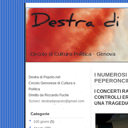
I NUMEROSI
Destra di Popolo.net
PEPERONCI
Circolo Genovese di Cultura e
Politica
I CONCERTI R
Diretto da Riccardo Fucile
CONTROLLI ER
Scrivici: destradipopolo@gmail.com
UNA TRAGEDI
Categorie
100 giorni
(5)