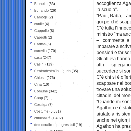
accoglienza Agat
Brunetta
(83)
la scuola”.
Burlando
(26)
“Paul, Baba, Lam
Camogli
(2)
qui perchè scapp
canile
(4)
C’è tutta l’innoc
Cappello
(8)
ministro “ma anc
Caprotti
(2)
– commenta la m
Caritas
(6)
imparare a scrive
carovita
(170)
pensieri e far sen
casa
(247)
Gli allievi hanno
altri – spiegan
Casini
(119)
succedere si son
Centrodestra in Liguria
(35)
C’è chi si è offer
Chiesa
(276)
scappare nel bos
Cina
(10)
trovare una soluz
Comune
(342)
cittadini del mon
Coop
(7)
“Quando mi sono 
Cossiga
(7)
Agathon e è stato
Costume
(5.581)
aiutato a risiste
criminalità
(1.402)
anche nei giorni
democratici e progressisti
(19)
Agathon ha preso