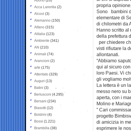
Aborto
(20)
propria opinione,
Acca Larentia
(2)
Sono bambini di
Alcool
(3)
elementare di Se
Alemanno
(150)
di chilometri da A
Alfano
(315)
Hanno scritto al m
Alitalia
(123)
della prefettura d
Ambiente
(341)
per chiedere che
AN
(210)
visti rifiutare l
allontanati.
Animali
(74)
“Abbiamo saputo 
Arancioni
(2)
qui al sicuro con
arte
(175)
loro Paesi. Vi ch
Attentato
(329)
gli vogliamo mol
Auguri
(13)
La lettera è un l
Batini
(3)
messo nero su bia
Berlusconi
(4.295)
aperta, con i ma
Bersani
(234)
Molino e Mariag
Biasotti
(12)
” Cari commissar
Boldrini
(4)
progetto Bimbisv
Bossi
(1.221)
di amicizia in me
esprimere le nost
Brambilla
(38)