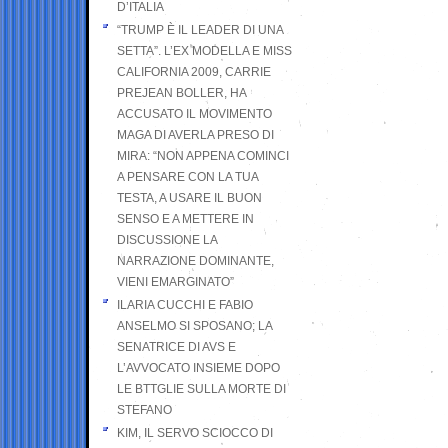
D’ITALIA
“TRUMP È IL LEADER DI UNA
SETTA”. L’EX MODELLA E MISS
CALIFORNIA 2009, CARRIE
PREJEAN BOLLER, HA
ACCUSATO IL MOVIMENTO
MAGA DI AVERLA PRESO DI
MIRA: “NON APPENA COMINCI
A PENSARE CON LA TUA
TESTA, A USARE IL BUON
SENSO E A METTERE IN
DISCUSSIONE LA
NARRAZIONE DOMINANTE,
VIENI EMARGINATO”
ILARIA CUCCHI E FABIO
ANSELMO SI SPOSANO; LA
SENATRICE DI AVS E
L’AVVOCATO INSIEME DOPO
LE BTTGLIE SULLA MORTE DI
STEFANO
KIM, IL SERVO SCIOCCO DI