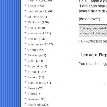
denuncia
(14.528)
Paul, Lamin e gli
“Loro sono stati 
destra
(573)
poterci fidare di
destradipopolo
(99)
Di Pietro
(101)
(da agenzie)
Diritti civili
(276)
don Gallo
(9)
This entry was posted 
economia
(2.331)
responses to this entr
elezioni
(3.303)
«
UN ALTRO BUS DE
emergenza
(3.077)
Energia
(45)
Leave a Rep
Esselunga
(2)
Esteri
(784)
You must be
log
Eugenetica
(3)
Europa
(1.314)
Fassino
(13)
federalismo
(167)
Ferrara
(21)
Ferretti
(6)
ferrovie
(133)
finanziaria
(325)