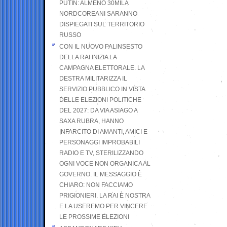
PUTIN: ALMENO 30MILA
NORDCOREANI SARANNO
DISPIEGATI SUL TERRITORIO
RUSSO
CON IL NUOVO PALINSESTO
DELLA RAI INIZIA LA
CAMPAGNA ELETTORALE. LA
DESTRA MILITARIZZA IL
SERVIZIO PUBBLICO IN VISTA
DELLE ELEZIONI POLITICHE
DEL 2027: DA VIA ASIAGO A
SAXA RUBRA, HANNO
INFARCITO DI AMANTI, AMICI E
PERSONAGGI IMPROBABILI
RADIO E TV, STERILIZZANDO
OGNI VOCE NON ORGANICA AL
GOVERNO. IL MESSAGGIO È
CHIARO: NON FACCIAMO
PRIGIONIERI. LA RAI È NOSTRA
E LA USEREMO PER VINCERE
LE PROSSIME ELEZIONI