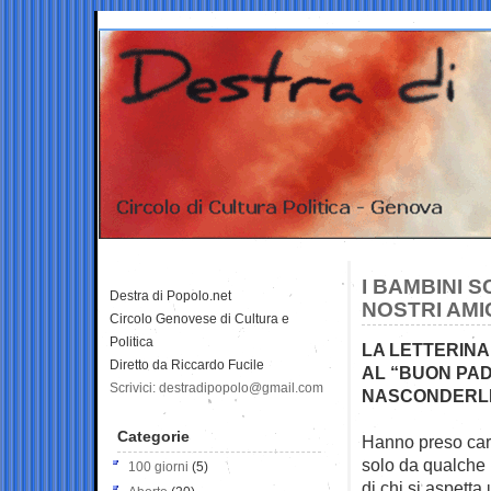
I BAMBINI S
Destra di Popolo.net
NOSTRI AMI
Circolo Genovese di Cultura e
Politica
LA LETTERINA
Diretto da Riccardo Fucile
AL “BUON PAD
Scrivici: destradipopolo@gmail.com
NASCONDERLI 
Categorie
Hanno preso cart
solo da qualche
100 giorni
(5)
di chi si aspetta