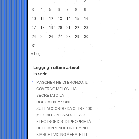
1
2
3
4
5
6
7
8
9
10
11
12
13
14
15
16
17
18
19
20
21
22
23
24
25
26
27
28
29
30
31
« Lug
Leggi gli ultimi articoli
inseriti
MASCHERINE DI BRONZO, IL
GOVERNO MELONI HA
SECRETATO LA
DOCUMENTAZIONE
SULL’ACCORDO DA OLTRE 100
MILIONI CON LA SOCIETÀ JC
ELECTRONICS, DI PROPRIETÀ
DELL’IMPRENDITORE DARIO
BIANCHI, VICINO A FRATELLI