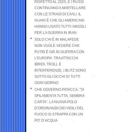
RISPETTO AL 2025, E I RUSSI
CONTINUANO A MARTELLARE
CON LE STRAGI DI CIVILI. IL
GUAIO È CHE GLI AMERICANI
HANNO USATO TUTTI I MISSILI
PER LA GUERRA IN IRAN
SOLO CHI È IN MALAFEDE
NON VUOLE VEDERE CHE
PUTIN È GIÀ IN GUERRA CON
L’EUROPA: TRA ATTACCHI
IBRIDI, TROLL E
INTERFERENZE, I BLITZ SONO
SOTTO GLI OCCHI DI TUTTI
OGNI GIORNO
CHE GOVERNO PATACCA. “SI
SFILAMENTA TUTTA, SEMBRA
CARTA”. LA NUOVA POLO
D’ORDINANZA DEI VIGILI DEL
FUOCO SI STRAPPA CON UN
PO’ D’ACQUA