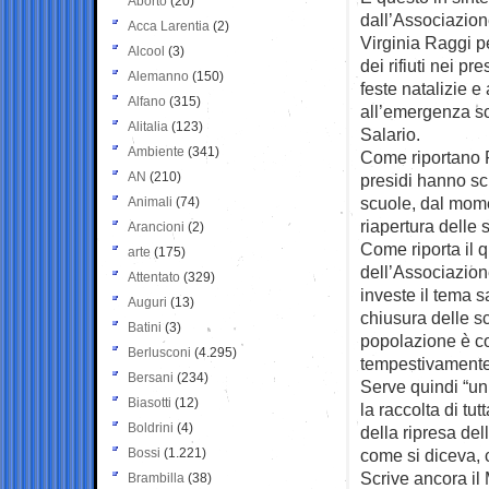
Aborto
(20)
dall’Associazion
Acca Larentia
(2)
Virginia Raggi p
Alcool
(3)
dei rifiuti nei pre
Alemanno
(150)
feste natalizie e
Alfano
(315)
all’emergenza sc
Alitalia
(123)
Salario.
Ambiente
(341)
Come riportano 
AN
(210)
presidi hanno scr
scuole, dal mome
Animali
(74)
riapertura delle 
Arancioni
(2)
Come riporta il 
arte
(175)
dell’Associazion
Attentato
(329)
investe il tema 
Auguri
(13)
chiusura delle sc
Batini
(3)
popolazione è co
Berlusconi
(4.295)
tempestivamente 
Bersani
(234)
Serve quindi “un
Biasotti
(12)
la raccolta di t
Boldrini
(4)
della ripresa dell
Bossi
(1.221)
come si diceva, c’
Scrive ancora il
Brambilla
(38)