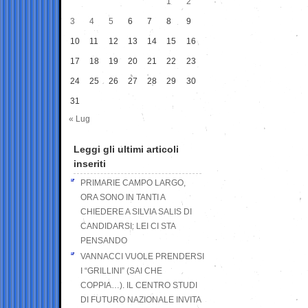
1
2
3
4
5
6
7
8
9
10
11
12
13
14
15
16
17
18
19
20
21
22
23
24
25
26
27
28
29
30
31
« Lug
Leggi gli ultimi articoli
inseriti
PRIMARIE CAMPO LARGO,
ORA SONO IN TANTI A
CHIEDERE A SILVIA SALIS DI
CANDIDARSI: LEI CI STA
PENSANDO
VANNACCI VUOLE PRENDERSI
I “GRILLINI” (SAI CHE
COPPIA…). IL CENTRO STUDI
DI FUTURO NAZIONALE INVITA