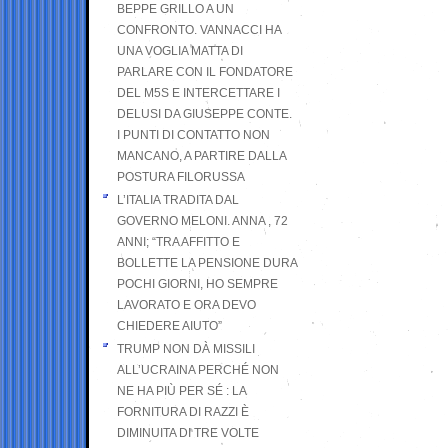
BEPPE GRILLO A UN
CONFRONTO. VANNACCI HA
UNA VOGLIA MATTA DI
PARLARE CON IL FONDATORE
DEL M5S E INTERCETTARE I
DELUSI DA GIUSEPPE CONTE.
I PUNTI DI CONTATTO NON
MANCANO, A PARTIRE DALLA
POSTURA FILORUSSA
L’ITALIA TRADITA DAL
GOVERNO MELONI. ANNA , 72
ANNI; “TRA AFFITTO E
BOLLETTE LA PENSIONE DURA
POCHI GIORNI, HO SEMPRE
LAVORATO E ORA DEVO
CHIEDERE AIUTO”
TRUMP NON DÀ MISSILI
ALL’UCRAINA PERCHÉ NON
NE HA PIÙ PER SÉ : LA
FORNITURA DI RAZZI È
DIMINUITA DI TRE VOLTE