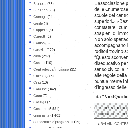
L’associazione p
Brunetta
(83)
delle «numerose 
Burlando
(26)
scuole del centro
Camogli
(2)
superiori». «Bast
canile
(4)
constatare i cumu
Cappello
(8)
strapieni di immon
Caprotti
(2)
Non solo spetta
Caritas
(6)
accompagnano la 
carovita
(170)
roditori trovino
casa
(247)
“Questo sconveni
diseducativo per 
Casini
(119)
senso civico, al 
Centrodestra in Liguria
(35)
alle regole dell
Chiesa
(276)
puntualmente infr
Cina
(10)
d’ingresso delle 
Comune
(342)
Coop
(7)
(da
“NextQuoti
Cossiga
(7)
This entry was posted 
Costume
(5.581)
responses to this entr
criminalità
(1.402)
democratici e progressisti
(19)
«
SALVINI CONTES