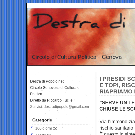
I PRESIDI 
Destra di Popolo.net
E TOPI, RIS
Circolo Genovese di Cultura e
RIAPRIAMO 
Politica
Diretto da Riccardo Fucile
“SERVE UN T
Scrivici: destradipopolo@gmail.com
CHIUSE LE SC
Categorie
Via l’immondizia
rischio sanitario 
100 giorni
(5)
È questo in sintes