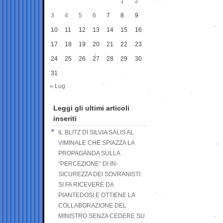
1
2
3
4
5
6
7
8
9
10
11
12
13
14
15
16
17
18
19
20
21
22
23
24
25
26
27
28
29
30
31
« Lug
Leggi gli ultimi articoli
inseriti
IL BLITZ DI SILVIA SALIS AL
VIMINALE CHE SPIAZZA LA
PROPAGANDA SULLA
“PERCEZIONE” DI IN-
SICUREZZA DEI SOVRANISTI:
SI FA RICEVERE DA
PIANTEDOSI E OTTIENE LA
COLLABORAZIONE DEL
MINISTRO SENZA CEDERE SU