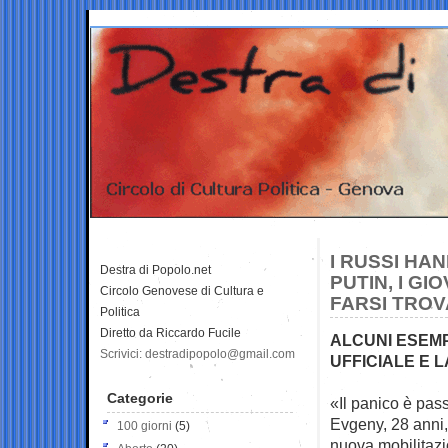
I RUSSI HA
Destra di Popolo.net
PUTIN, I G
Circolo Genovese di Cultura e
FARSI TRO
Politica
Diretto da Riccardo Fucile
ALCUNI ESEMP
Scrivici: destradipopolo@gmail.com
UFFICIALE E 
Categorie
«Il panico è pass
Evgeny, 28
anni,
100 giorni
(5)
nuova mobilitazi