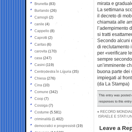
mirata e gradual
Brunetta
(83)
La settimana sco
Burlando
(26)
il decreto di mob
Camogli
(2)
chiamata alle ar
canile
(4)
l’adempimento de
Cappello
(8)
si tratti esattame
Caprotti
(2)
Secondo alcuni m
Caritas
(6)
di reclutamento 
carovita
(170)
per «verificare le
casa
(247)
sempre secondo l
un’imminente ch
Casini
(119)
buona parte dei 
Centrodestra in Liguria
(35)
impiegati al front
Chiesa
(276)
(da La Stampa)
Cina
(10)
Comune
(342)
This entry was posted 
Coop
(7)
responses to this entr
Cossiga
(7)
«
RECORD MONDIALE
Costume
(5.581)
ISRAELE E STATI U
criminalità
(1.402)
democratici e progressisti
(19)
Leave a Rep