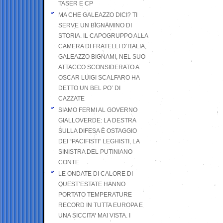
TASER E CP
MA CHE GALEAZZO DICI? TI
SERVE UN BIGNAMINO DI
STORIA. IL CAPOGRUPPO ALLA
CAMERA DI FRATELLI D’ITALIA,
GALEAZZO BIGNAMI, NEL SUO
ATTACCO SCONSIDERATO A
OSCAR LUIGI SCALFARO HA
DETTO UN BEL PO’ DI
CAZZATE
SIAMO FERMI AL GOVERNO
GIALLOVERDE: LA DESTRA
SULLA DIFESA È OSTAGGIO
DEI “PACIFISTI” LEGHISTI, LA
SINISTRA DEL PUTINIANO
CONTE
LE ONDATE DI CALORE DI
QUEST’ESTATE HANNO
PORTATO TEMPERATURE
RECORD IN TUTTA EUROPA E
UNA SICCITA’ MAI VISTA. I