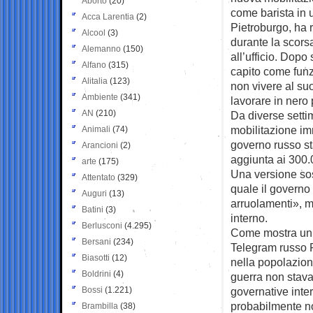
Aborto
(20)
come barista in 
Acca Larentia
(2)
Pietroburgo, ha 
Alcool
(3)
durante la scors
Alemanno
(150)
all’ufficio. Dop
Alfano
(315)
capito come funz
Alitalia
(123)
non vivere al suo
Ambiente
(341)
lavorare in nero
AN
(210)
Da diverse setti
mobilitazione im
Animali
(74)
governo russo st
Arancioni
(2)
aggiunta ai 300.
arte
(175)
Una versione sost
Attentato
(329)
quale il governo 
Auguri
(13)
arruolamenti», 
Batini
(3)
interno.
Berlusconi
(4.295)
Come mostra un 
Bersani
(234)
Telegram russo F
Biasotti
(12)
nella popolazion
Boldrini
(4)
guerra non stava
Bossi
(1.221)
governative inter
probabilmente no
Brambilla
(38)