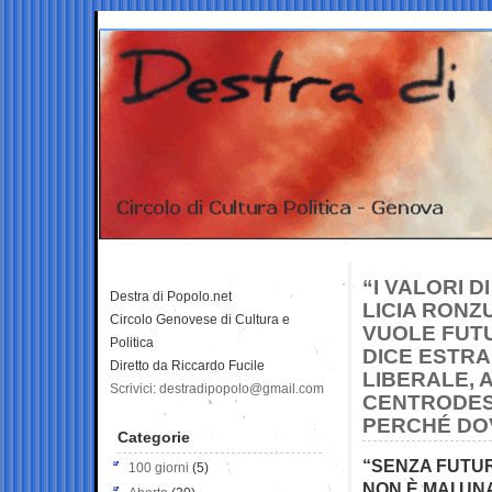
“I VALORI D
Destra di Popolo.net
LICIA RONZ
Circolo Genovese di Cultura e
VUOLE FUT
Politica
DICE ESTRA
Diretto da Riccardo Fucile
LIBERALE, 
Scrivici: destradipopolo@gmail.com
CENTRODEST
PERCHÉ DO
Categorie
“SENZA FUTU
100 giorni
(5)
NON È MAI UN