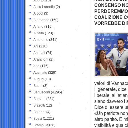
Aborto
(20)
CONSENSO NO
Acca Larentia
(2)
PERDEREMMO V
Alcool
(3)
COALIZIONE C
Alemanno
(150)
VORREBBE DIR
Alfano
(315)
Alitalia
(123)
Ambiente
(341)
AN
(210)
Animali
(74)
Arancioni
(2)
arte
(175)
Attentato
(329)
Auguri
(13)
valori di Vannacc
Batini
(3)
Il generale, dice
Berlusconi
(4.295)
liberale, all’atla
Bersani
(234)
siano davvero i s
Biasotti
(12)
Dice di essere un
Boldrini
(4)
«Un patriota non 
Bossi
(1.221)
altro partito. E
visibilità e qualc
Brambilla
(38)