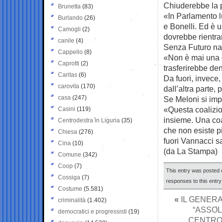
Chiuderebbe la 
Brunetta
(83)
«In Parlamento l
Burlando
(26)
e Bonelli. Ed è 
Camogli
(2)
dovrebbe rientra
canile
(4)
Senza Futuro naz
Cappello
(8)
«Non è mai una 
Caprotti
(2)
trasferirebbe den
Caritas
(6)
Da fuori, invece,
carovita
(170)
dall’altra parte,
casa
(247)
Se Meloni si impu
«Questa coalizio
Casini
(119)
insieme. Una coa
Centrodestra in Liguria
(35)
che non esiste p
Chiesa
(276)
fuori Vannacci sa
Cina
(10)
(da La Stampa)
Comune
(342)
Coop
(7)
This entry was posted o
Cossiga
(7)
responses to this entr
Costume
(5.581)
«
IL GENERA
criminalità
(1.402)
“ASSOL
democratici e progressisti
(19)
CENTROD