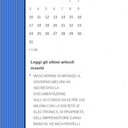
1
2
3
4
5
6
7
8
9
10
11
12
13
14
15
16
17
18
19
20
21
22
23
24
25
26
27
28
29
30
31
« Lug
Leggi gli ultimi articoli
inseriti
MASCHERINE DI BRONZO, IL
GOVERNO MELONI HA
SECRETATO LA
DOCUMENTAZIONE
SULL’ACCORDO DA OLTRE 100
MILIONI CON LA SOCIETÀ JC
ELECTRONICS, DI PROPRIETÀ
DELL’IMPRENDITORE DARIO
BIANCHI, VICINO A FRATELLI