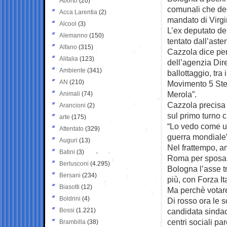
Aborto
(20)
comunali che de
Acca Larentia
(2)
mandato di Virgi
Alcool
(3)
L’ex deputato de
Alemanno
(150)
tentato dall’aste
Alfano
(315)
Cazzola dice per
Alitalia
(123)
dell’agenzia Dir
Ambiente
(341)
ballottaggio, tra 
AN
(210)
Movimento 5 Stel
Merola”.
Animali
(74)
Cazzola precisa 
Arancioni
(2)
sul primo turno 
arte
(175)
“Lo vedo come un
Attentato
(329)
guerra mondiale”
Auguri
(13)
Nel frattempo, a
Batini
(3)
Roma per sposar
Berlusconi
(4.295)
Bologna l’asse t
Bersani
(234)
più, con Forza It
Biasotti
(12)
Ma perchè votare
Boldrini
(4)
Di rosso ora le s
Bossi
(1.221)
candidata sindac
centri sociali pa
Brambilla
(38)