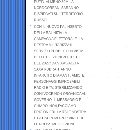
PUTIN: ALMENO 30MILA
NORDCOREANI SARANNO
DISPIEGATI SUL TERRITORIO
RUSSO
CON IL NUOVO PALINSESTO
DELLA RAI INIZIA LA
CAMPAGNA ELETTORALE. LA
DESTRA MILITARIZZA IL
SERVIZIO PUBBLICO IN VISTA
DELLE ELEZIONI POLITICHE
DEL 2027: DA VIA ASIAGO A
SAXA RUBRA, HANNO
INFARCITO DI AMANTI, AMICI E
PERSONAGGI IMPROBABILI
RADIO E TV, STERILIZZANDO
OGNI VOCE NON ORGANICA AL
GOVERNO. IL MESSAGGIO È
CHIARO: NON FACCIAMO
PRIGIONIERI. LA RAI È NOSTRA
E LA USEREMO PER VINCERE
LE PROSSIME ELEZIONI