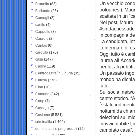
Un vecchio conosc
Brunetta
(83)
bolognesi), Maur
Burlando
(26)
scattata in un “c
Camogli
(2)
Nel post, Mauro 
canile
(4)
#sindachessadell
Cappello
(8)
in compagnia de
Caprotti
(2)
La candidata, in
Caritas
(6)
confermare di ess
carovita
(170)
Oggi tutto è cam
casa
(247)
laurea all’Accade
per locali pubblic
Casini
(119)
Un passato ingom
Centrodestra in Liguria
(35)
mondo ha dichiara
Chiesa
(276)
tutti.
Cina
(10)
Sui social netwo
Comune
(342)
centro storico. 
Coop
(7)
è stato indimenti
Cossiga
(7)
notturni da chiam
Costume
(5.581)
deiezioni sul mi
criminalità
(1.402)
inavvicinabile f
democratici e progressisti
(19)
cambiato casa”. N