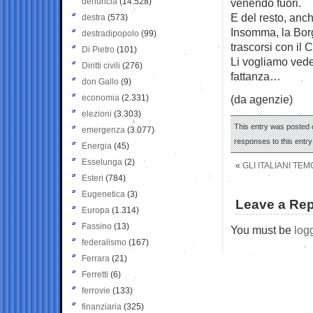
denuncia
(14.528)
venendo fuori.
E del resto, anc
destra
(573)
Insomma, la Bor
destradipopolo
(99)
trascorsi con il 
Di Pietro
(101)
Li vogliamo vede
Diritti civili
(276)
fattanza…
don Gallo
(9)
economia
(2.331)
(da agenzie)
elezioni
(3.303)
This entry was posted 
emergenza
(3.077)
responses to this entr
Energia
(45)
Esselunga
(2)
«
GLI ITALIANI TE
Esteri
(784)
Eugenetica
(3)
Leave a Rep
Europa
(1.314)
Fassino
(13)
You must be
log
federalismo
(167)
Ferrara
(21)
Ferretti
(6)
ferrovie
(133)
finanziaria
(325)