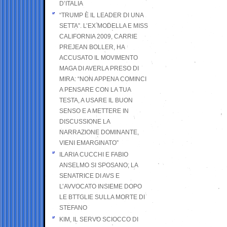
D’ITALIA
“TRUMP È IL LEADER DI UNA
SETTA”. L’EX MODELLA E MISS
CALIFORNIA 2009, CARRIE
PREJEAN BOLLER, HA
ACCUSATO IL MOVIMENTO
MAGA DI AVERLA PRESO DI
MIRA: “NON APPENA COMINCI
A PENSARE CON LA TUA
TESTA, A USARE IL BUON
SENSO E A METTERE IN
DISCUSSIONE LA
NARRAZIONE DOMINANTE,
VIENI EMARGINATO”
ILARIA CUCCHI E FABIO
ANSELMO SI SPOSANO; LA
SENATRICE DI AVS E
L’AVVOCATO INSIEME DOPO
LE BTTGLIE SULLA MORTE DI
STEFANO
KIM, IL SERVO SCIOCCO DI