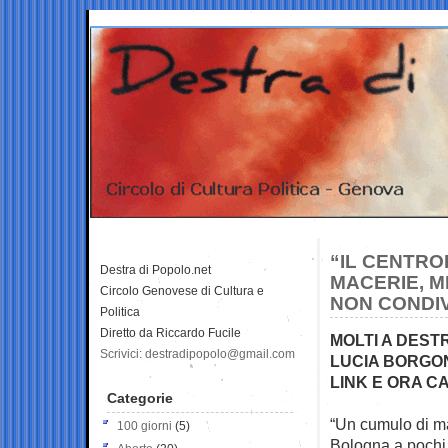
“IL CENTRO
Destra di Popolo.net
MACERIE, M
Circolo Genovese di Cultura e
NON CONDIV
Politica
Diretto da Riccardo Fucile
MOLTI A DEST
Scrivici: destradipopolo@gmail.com
LUCIA BORGO
LINK E ORA C
Categorie
“Un cumulo di ma
100 giorni
(5)
Bologna a pochi