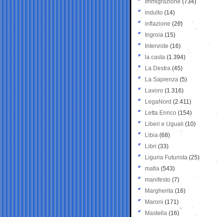
Immigrazione
(734)
indulto
(14)
inflazione
(26)
Ingroia
(15)
Interviste
(16)
la casta
(1.394)
La Destra
(45)
La Sapienza
(5)
Lavoro
(1.316)
LegaNord
(2.411)
Letta Enrico
(154)
Liberi e Uguali
(10)
Libia
(68)
Libri
(33)
Liguria Futurista
(25)
mafia
(543)
manifesto
(7)
Margherita
(16)
Maroni
(171)
Mastella
(16)