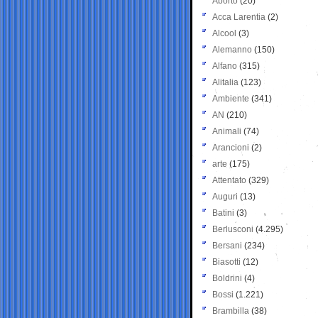
Aborto
(20)
Acca Larentia
(2)
Alcool
(3)
Alemanno
(150)
Alfano
(315)
Alitalia
(123)
Ambiente
(341)
AN
(210)
Animali
(74)
Arancioni
(2)
arte
(175)
Attentato
(329)
Auguri
(13)
Batini
(3)
Berlusconi
(4.295)
Bersani
(234)
Biasotti
(12)
Boldrini
(4)
Bossi
(1.221)
Brambilla
(38)