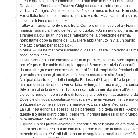
linea è quella di non commentare le dinamiche interne a Forza Italia.
Da via della Scrofa e da Palazzo Chigi scacciano i retroscena post
vertice a Cologno Monzese come se fossero mosche tse-tse. Non esis
Forza Italia fuori dal centrodestra perché « extra Ecclesiam nulla salus 
la storia di Fini è un monito».
Tuttavia il ragionamento che offre al Corriere un ministro della «Fiamm
magica» squarcia il velo del legittimo dubbio: «Assistiamo a dinamiche
strambe da cui Tajani non esce rafforzato nella proiezione esterna,
nonostante dopo la morte del Cavaliere abbia tenuto in vita un partito
che tutti davano per spacciato».
Morale: «Queste manovre rischiano di destabilizzare il governo e la 
assai complicato».
Di tale scenario sono consapevoli sia la premier, sia il suo vice Tajani (p
ora, c’è poco: il cambio dei capigruppo di Senato (Maurizio Gasparri) 
da una «lunga conoscenza» con Meloni fin dai tempi della Provincia d
giovanissima consigliera di An e l’azzurro assessore allo Sport).
Ma qual è la strategia della famiglia Berlusconi? I rapporti fra la prem
ma non ottimi», dicono da Forza Italia. «Giorgia ha una maggiore consue
Silvio, ma al di là di visioni diverse in svariati campi, dai diritti all’Ame
c’è comunque un idem sentire di fondo: tifano per noi», aggiungono da Fr
Dove c’è chi trova abbastanza «inusuale» che un vicepremier venga c
un’azienda «come se fosse un manager». L’azienda è Mediaset.
La cui linea editoriale spesso lascia perplessi i big della destra: «Alt
questo filo delle dietrologie si perde fra i normali interessi di un grup
mire all’estero, vedi in Germania.
E quindi unire i puntini diventa un esercizio da settimana enigmistica: 
Tajani per cambiare il partito con altre parole d’ordine in modo che sia
mercato elettorale? Certi talk sono un assaggio di grandi manovre? S