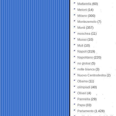
Mattarella
(60)
Meloni
(14)
Milano
(300)
Montezemolo
(7)
Monti
(357)
moschea
(11)
Musso
(10)
Muti
(10)
Napoli
(319)
Napolitano
(220)
no global
(5)
notte bianca
(3)
Nuovo Centrodestra
(2)
Obama
(11)
olimpiadi
(40)
Oliveri
(4)
Pannella
(29)
Papa
(33)
Parlamento
(1.428)