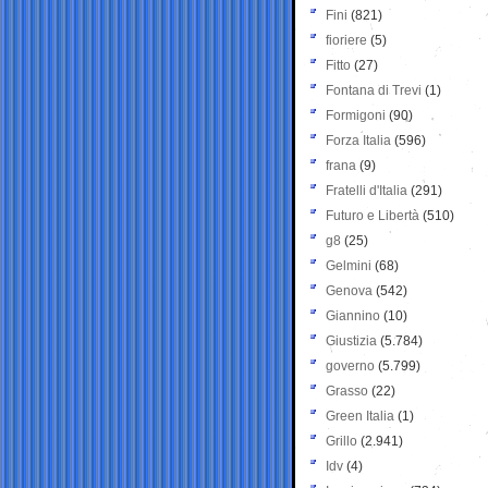
Fini
(821)
fioriere
(5)
Fitto
(27)
Fontana di Trevi
(1)
Formigoni
(90)
Forza Italia
(596)
frana
(9)
Fratelli d'Italia
(291)
Futuro e Libertà
(510)
g8
(25)
Gelmini
(68)
Genova
(542)
Giannino
(10)
Giustizia
(5.784)
governo
(5.799)
Grasso
(22)
Green Italia
(1)
Grillo
(2.941)
Idv
(4)