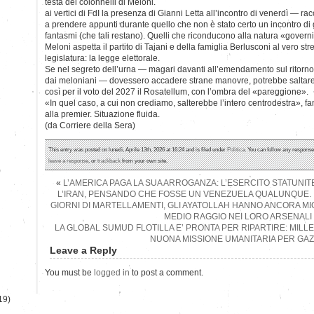
testa dei colonnelli di Meloni.
ai vertici di FdI la presenza di Gianni Letta all’incontro di venerdì — r
a prendere appunti durante quello che non è stato certo un incontro di
fantasmi (che tali restano). Quelli che riconducono alla natura «governi
Meloni aspetta il partito di Tajani e della famiglia Berlusconi al vero st
legislatura: la legge elettorale.
Se nel segreto dell’urna — magari davanti all’emendamento sul ritorno
dai meloniani — dovessero accadere strane manovre, potrebbe saltare 
così per il voto del 2027 il Rosatellum, con l’ombra del «pareggione».
«In quel caso, a cui non crediamo, salterebbe l’intero centrodestra», fa
alla premier. Situazione fluida.
(da Corriere della Sera)
This entry was posted on lunedì, Aprile 13th, 2026 at 16:24 and is filed under
Politica
. You can follow any response
leave a response
, or
trackback
from your own site.
)
«
L’AMERICA PAGA LA SUA ARROGANZA: L’ESERCITO STATUNI
L’IRAN, PENSANDO CHE FOSSE UN VENEZUELA QUALUNQUE. 
GIORNI DI MARTELLAMENTI, GLI AYATOLLAH HANNO ANCORA MIGLI
MEDIO RAGGIO NEI LORO ARSENALI
LA GLOBAL SUMUD FLOTILLA E’ PRONTA PER RIPARTIRE: MILLE
NUONA MISSIONE UMANITARIA PER GAZ
Leave a Reply
You must be
logged in
to post a comment.
19)