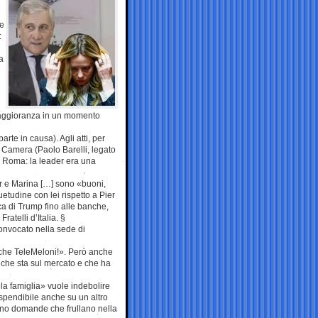
te
:
a
maggioranza in un momento
arte in causa). Agli atti, per
e Camera (Paolo Barelli, legato
i Roma: la leader era una
ier e Marina […] sono «buoni,
tudine con lei rispetto a Pier
rica di Trump fino alle banche,
atelli d’Italia. §
onvocato nella sede di
ro che TeleMeloni!». Però anche
po che sta sul mercato e che ha
«la famiglia» vuole indebolire
 spendibile anche su un altro
ono domande che frullano nella