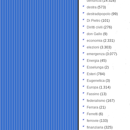
denuncia
(14.528)
destra
(573)
destradipopolo
(99)
Di Pietro
(101)
Diritti civili
(276)
don Gallo
(9)
economia
(2.331)
elezioni
(3.303)
emergenza
(3.077)
Energia
(45)
Esselunga
(2)
Esteri
(784)
Eugenetica
(3)
Europa
(1.314)
Fassino
(13)
federalismo
(167)
Ferrara
(21)
Ferretti
(6)
ferrovie
(133)
finanziaria
(325)