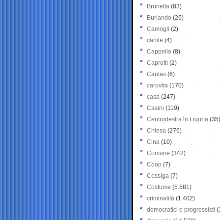
Brunetta
(83)
Burlando
(26)
Camogli
(2)
canile
(4)
Cappello
(8)
Caprotti
(2)
Caritas
(6)
carovita
(170)
casa
(247)
Casini
(119)
Centrodestra in Liguria
(35
Chiesa
(276)
Cina
(10)
Comune
(342)
Coop
(7)
Cossiga
(7)
Costume
(5.581)
criminalità
(1.402)
democratici e progressisti
(