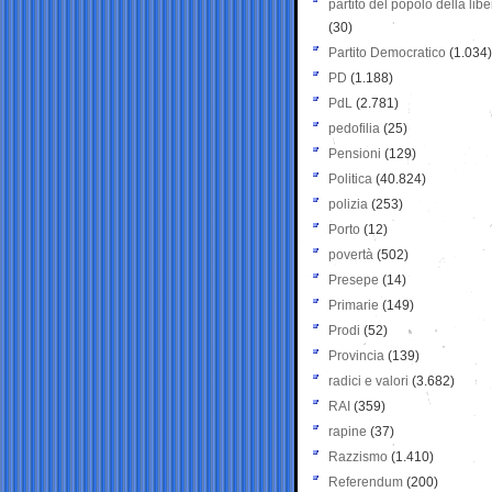
partito del popolo della libe
(30)
Partito Democratico
(1.034)
PD
(1.188)
PdL
(2.781)
pedofilia
(25)
Pensioni
(129)
Politica
(40.824)
polizia
(253)
Porto
(12)
povertà
(502)
Presepe
(14)
Primarie
(149)
Prodi
(52)
Provincia
(139)
radici e valori
(3.682)
RAI
(359)
rapine
(37)
Razzismo
(1.410)
Referendum
(200)