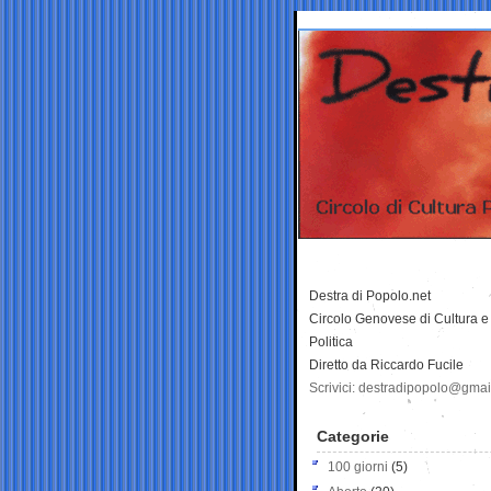
Destra di Popolo.net
Circolo Genovese di Cultura e
Politica
Diretto da Riccardo Fucile
Scrivici: destradipopolo@gma
Categorie
100 giorni
(5)