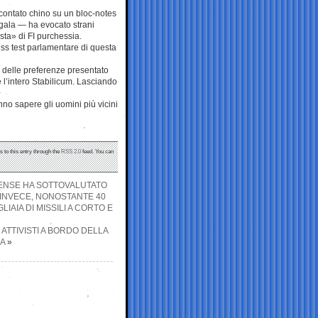
accontato chino su un bloc-notes
 gala — ha evocato strani
sta» di FI purchessia.
ress test parlamentare di questa
 delle preferenze presentato
l’intero Stabilicum. Lasciando
nno sapere gli uomini più vicini
s to this entry through the
RSS 2.0
feed. You can
TENSE HA SOTTOVALUTATO
INVECE, NONOSTANTE 40
AIA DI MISSILI A CORTO E
 ATTIVISTI A BORDO DELLA
A
»