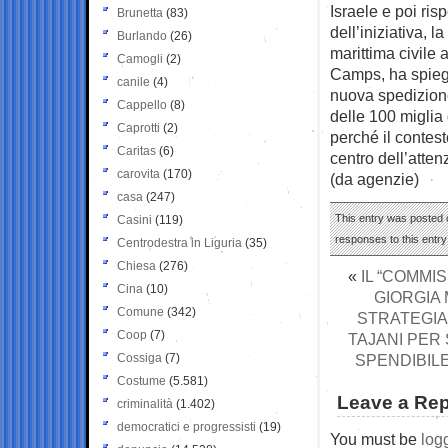
Israele e poi ris
Brunetta
(83)
dell’iniziativa,
Burlando
(26)
marittima civile
Camogli
(2)
Camps, ha spiega
canile
(4)
nuova spedizione:
Cappello
(8)
delle 100 miglia
Caprotti
(2)
perché il contest
Caritas
(6)
centro dell’atte
carovita
(170)
(da agenzie)
casa
(247)
This entry was posted o
Casini
(119)
responses to this entr
Centrodestra in Liguria
(35)
Chiesa
(276)
«
IL “COMMI
Cina
(10)
GIORGIA 
Comune
(342)
STRATEGIA
Coop
(7)
TAJANI PER 
Cossiga
(7)
SPENDIBIL
Costume
(5.581)
Leave a Rep
criminalità
(1.402)
democratici e progressisti
(19)
You must be
log