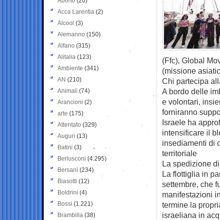
Aborto
(20)
Acca Larentia
(2)
Alcool
(3)
Alemanno
(150)
Alfano
(315)
Alitalia
(123)
(Ffc), Global M
Ambiente
(341)
(missione asiati
AN
(210)
Chi partecipa al
A bordo delle imb
Animali
(74)
e volontari, in
Arancioni
(2)
forniranno suppor
arte
(175)
Israele ha approf
Attentato
(329)
intensificare il 
Auguri
(13)
insediamenti di 
Batini
(3)
territoriale
Berlusconi
(4.295)
La spedizione di 
Bersani
(234)
La flottiglia in
Biasotti
(12)
settembre, che fu
Boldrini
(4)
manifestazioni i
Bossi
(1.221)
termine la propr
israeliana in acq
Brambilla
(38)