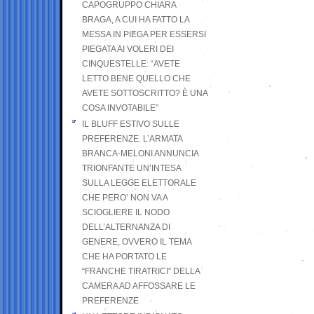
CAPOGRUPPO CHIARA
BRAGA, A CUI HA FATTO LA
MESSA IN PIEGA PER ESSERSI
PIEGATA AI VOLERI DEI
CINQUESTELLE: “AVETE
LETTO BENE QUELLO CHE
AVETE SOTTOSCRITTO? È UNA
COSA INVOTABILE”
IL BLUFF ESTIVO SULLE
PREFERENZE. L’ARMATA
BRANCA-MELONI ANNUNCIA
TRIONFANTE UN’INTESA
SULLA LEGGE ELETTORALE
CHE PERO’ NON VA A
SCIOGLIERE IL NODO
DELL’ALTERNANZA DI
GENERE, OVVERO IL TEMA
CHE HA PORTATO LE
“FRANCHE TIRATRICI” DELLA
CAMERA AD AFFOSSARE LE
PREFERENZE