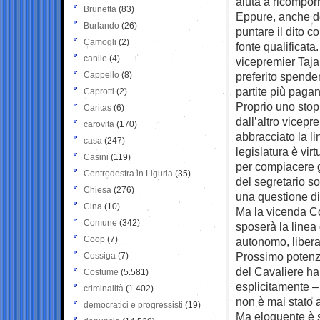
aiuta a ricompor
Brunetta
(83)
Eppure, anche de
Burlando
(26)
puntare il dito c
Camogli
(2)
fonte qualificata
canile
(4)
vicepremier Taja
Cappello
(8)
preferito spende
partite più pagan
Caprotti
(2)
Proprio uno stop
Caritas
(6)
dall’altro vicepr
carovita
(170)
abbracciato la li
casa
(247)
legislatura è vi
Casini
(119)
per compiacere gl
Centrodestra in Liguria
(35)
del segretario s
Chiesa
(276)
una questione di 
Cina
(10)
Ma la vicenda Co
Comune
(342)
sposerà la linea 
Coop
(7)
autonomo, liberal
Prossimo potenzi
Cossiga
(7)
del Cavaliere ha
Costume
(5.581)
esplicitamente – 
criminalità
(1.402)
non è mai stato 
democratici e progressisti
(19)
Ma eloquente è st