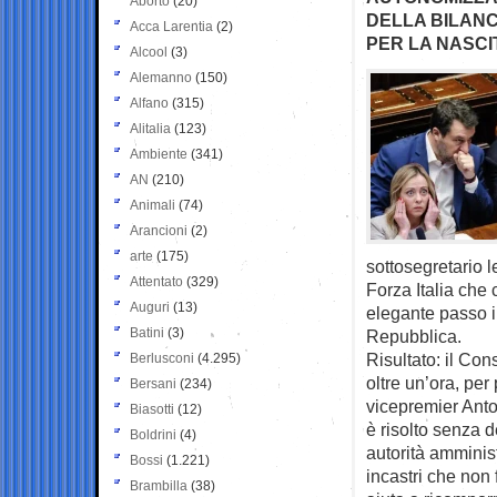
Aborto
(20)
DELLA BILANC
Acca Larentia
(2)
PER LA NASCI
Alcool
(3)
Alemanno
(150)
Alfano
(315)
Alitalia
(123)
Ambiente
(341)
AN
(210)
Animali
(74)
Arancioni
(2)
arte
(175)
sottosegretario l
Attentato
(329)
Forza Italia che 
Auguri
(13)
elegante passo i
Batini
(3)
Repubblica.
Risultato: il Con
Berlusconi
(4.295)
oltre un’ora, per
Bersani
(234)
vicepremier Anto
Biasotti
(12)
è risolto senza d
Boldrini
(4)
autorità amminis
Bossi
(1.221)
incastri che non 
Brambilla
(38)