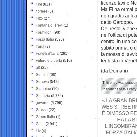
licenze taxi e N
Fini
(821)
Ma FI ha ormai p
fioriere
(5)
non graditi agli 
Fitto
(27)
detto Caroppo.
Fontana di Trevi
(1)
Del resto, viene
Formigoni
(90)
nell’ottica di pot
Forza Italia
(596)
centro, in una c
frana
(9)
subito prima, o d
Fratelli d'Italia
(291)
la mossa di avvi
leghista in Vene
Futuro e Libertà
(510)
g8
(25)
(da Domani)
Gelmini
(68)
Genova
(542)
This entry was posted o
Giannino
(10)
responses to this entr
Giustizia
(5.784)
«
LA GRAN BR
governo
(5.799)
WES STREETIN
Grasso
(22)
È DIMESSO PE
Green Italia
(1)
HA LA 
Grillo
(2.941)
L’INGOMBRAN
Idv
(4)
FORZA ITALI