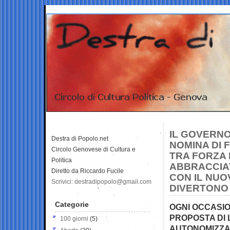
IL GOVERNO
Destra di Popolo.net
NOMINA DI 
Circolo Genovese di Cultura e
TRA FORZA 
Politica
ABBRACCIAT
Diretto da Riccardo Fucile
CON IL NUO
Scrivici: destradipopolo@gmail.com
DIVERTONO 
Categorie
OGNI OCCASIO
PROPOSTA DI 
100 giorni
(5)
AUTONOMIZZAR