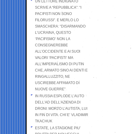
UN LETTORE INDIGNATO
SCRIVE A “REPUBBLICA”: “I
PACIFISTI NON SONO
FILORUSSI”. E MERLO LO
SMASCHERA: “DISARMANDO
L’UCRAINA, QUESTO
‘PACIFISMO’ NON LA
CONSEGNEREBBE
ALL’OCCIDENTE E AI SUOI
VALORI ‘PACIFISTI’ MA
ALL’IMPERIALISMO DI PUTIN
CHE, ARMATO SINO AI DENTI E
RINGALLUZZITO, NE
USCIREBBE AFFAMATO DI
NUOVE GUERRE”
IN RUSSIA ESPLODE L’AUTO
DELL’AD DELL’AZIENDA DI
DRONI: MORTO L’AUTISTA, LUI
IN FIN DI VITA. CHI E’ VLADIMIR
TKACHUK
ESTATE, LA STAGIONE PIU’