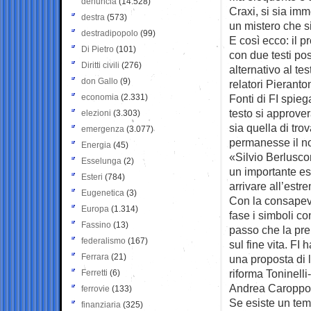
denuncia
(14.528)
Craxi, si sia im
destra
(573)
un mistero che si
destradipopolo
(99)
E così ecco: il p
Di Pietro
(101)
con due testi pos
Diritti civili
(276)
alternativo al t
don Gallo
(9)
relatori Pieranto
economia
(2.331)
Fonti di FI spie
testo si approver
elezioni
(3.303)
sia quella di tro
emergenza
(3.077)
permanesse il no 
Energia
(45)
«Silvio Berluscon
Esselunga
(2)
un importante es
Esteri
(784)
arrivare all’estr
Eugenetica
(3)
Con la consapev
Europa
(1.314)
fase i simboli co
Fassino
(13)
passo che la pre
federalismo
(167)
sul fine vita. FI
Ferrara
(21)
una proposta di 
riforma Toninelli
Ferretti
(6)
Andrea Caroppo
ferrovie
(133)
Se esiste un tema
finanziaria
(325)