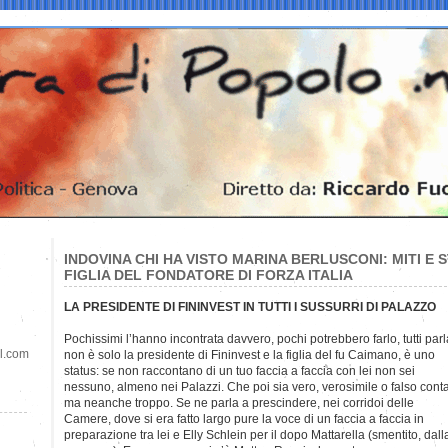
INDOVINA CHI HA VISTO MARINA BERLUSCONI: MITI E 
FIGLIA DEL FONDATORE DI FORZA ITALIA
LA PRESIDENTE DI FININVEST IN TUTTI I SUSSURRI DI PALAZZO
Pochissimi l’hanno incontrata davvero, pochi potrebbero farlo, tutti parl
il.com
non è solo la presidente di Fininvest e la figlia del fu Caimano, è uno
status: se non raccontano di un tuo faccia a faccia con lei non sei
nessuno, almeno nei Palazzi. Che poi sia vero, verosimile o falso conta
ma neanche troppo. Se ne parla a prescindere, nei corridoi delle
Camere, dove si era fatto largo pure la voce di un faccia a faccia in
preparazione tra lei e Elly Schlein per il dopo Mattarella (smentito, dall