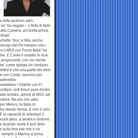
i
a vista qualcun altro,
so” ha negato – o finto di farlo
 alla Camera, un’oretta prima,
trata”.
ochette. Non si fida, anche
demiurgo del Pd romano che i
ire il M5S con Forza Italia” ha
ghe. E Conte è andato in scia:
i progressisti, con noi niente
erché, come spiega un contiano
 Bettini è che una parte dei dem
ese con Conte, lavorino per
partirebbe
irebbero i 5Stelle con FI.
coltare certi timori pure dentro
alla sinistra, quindi al M5S, ad
orderà. Ma più che altro
per Meloni, la figlia di
che stando ferma. E non è solo
È la capacità di orientare il
vuoti altrui, a destra e dintorni.
ide quando vuole e può farlo.
sulla fine vita che è un
ne sempre a Marina si torna.