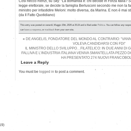
Così riecco Renzi, su Sky: “La domanda è: chi decide in Forza Italia? S
legge elettorale, se decide la famiglia Berlusconi secondo me non la fan
ministro per infastidire Meloni: molto diversa, da Marina. E non è mai st
(da Il Fatto Quotidiano)
This entry was posted on venerdì, Maggio 15th, 2026 at 20:24 and is filed under
Politica
. You can follow any respo
can
leave a response
, or
trackback
from your own site.
«
DE ANGELIS, FONDATORE DEL MONDO AL CONTRARIO: “VANNA
VOLEVA CANDIDARSI CON FDI”
IL MINISTRO DELLO SVILUPPO…FILATELICO: IN DUE ANNI DI 
FALLIVA E L’INDUSTRIA ITALIANA VENIVA SMANTELLATA PEZZO
HA PRESENTATO 274 NUOVI FRANCOBOL
Leave a Reply
)
You must be
logged in
to post a comment.
19)