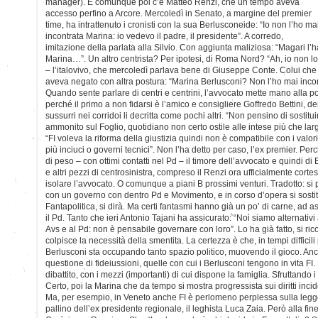
manager). E comunque poi c’è Matteo Renzi, che un tempo aveva
accesso perfino a Arcore. Mercoledì in Senato, a margine del premier
time, ha intrattenuto i cronisti con la sua Berlusconeide: “Io non l’ho ma
incontrata Marina: io vedevo il padre, il presidente”. A corredo,
imitazione della parlata alla Silvio. Con aggiunta maliziosa: “Magari l’h
Marina…”. Un altro centrista? Per ipotesi, di Roma Nord? “Ah, io non lo 
– l’italovivo, che mercoledì parlava bene di Giuseppe Conte. Colui che
aveva negato con altra postura: “Marina Berlusconi? Non l’ho mai incon
Quando sente parlare di centri e centrini, l’avvocato mette mano alla p
perché il primo a non fidarsi è l’amico e consigliere Goffredo Bettini, 
sussurri nei corridoi li decritta come pochi altri. “Non pensino di sostitu
ammonito sul Foglio, quotidiano non certo ostile alle intese più che lar
“FI voleva la riforma della giustizia quindi non è compatibile con i valor
più inciuci o governi tecnici”. Non l’ha detto per caso, l’ex premier. P
di peso – con ottimi contatti nel Pd – il timore dell’avvocato e quindi di
e altri pezzi di centrosinistra, compreso il Renzi ora ufficialmente cort
isolare l’avvocato. O comunque a piani B prossimi venturi. Tradotto: si 
con un governo con dentro Pd e Movimento, e in corso d’opera si sostitu
Fantapolitica, si dirà. Ma certi fantasmi hanno già un po’ di carne, ad as
il Pd. Tanto che ieri Antonio Tajani ha assicurato: “Noi siamo alternativi 
Avs e al Pd: non è pensabile governare con loro”. Lo ha già fatto, si ric
colpisce la necessità della smentita. La certezza è che, in tempi difficili 
Berlusconi sta occupando tanto spazio politico, muovendo il gioco. An
questione di fideiussioni, quelle con cui i Berlusconi tengono in vita FI. 
dibattito, con i mezzi (importanti) di cui dispone la famiglia. Sfruttando i 
Certo, poi la Marina che da tempo si mostra progressista sui diritti inc
Ma, per esempio, in Veneto anche FI è perlomeno perplessa sulla legge 
pallino dell’ex presidente regionale, il leghista Luca Zaia. Però alla fi