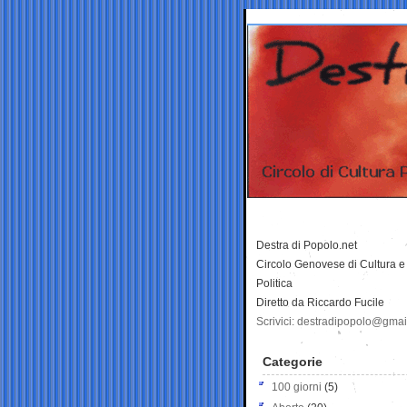
Destra di Popolo.net
Circolo Genovese di Cultura e
Politica
Diretto da Riccardo Fucile
Scrivici: destradipopolo@gma
Categorie
100 giorni
(5)