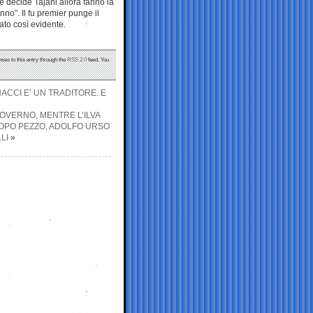
e decide Tajani allora fanno la
no”. Il fu premier punge il
ato così evidente.
nses to this entry through the
RSS 2.0
feed. You
CCI E’ UN TRADITORE. E
GOVERNO, MENTRE L’ILVA
 DOPO PEZZO, ADOLFO URSO
LI
»