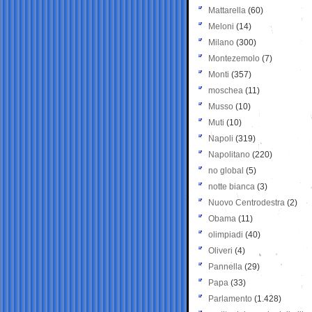
Mattarella
(60)
Meloni
(14)
Milano
(300)
Montezemolo
(7)
Monti
(357)
moschea
(11)
Musso
(10)
Muti
(10)
Napoli
(319)
Napolitano
(220)
no global
(5)
notte bianca
(3)
Nuovo Centrodestra
(2)
Obama
(11)
olimpiadi
(40)
Oliveri
(4)
Pannella
(29)
Papa
(33)
Parlamento
(1.428)