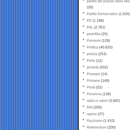
partito del popolo della libe
(30)
Partito Democratico
(1.034)
PD
(1.188)
PdL
(2.781)
pedofilia
(25)
Pensioni
(129)
Politica
(40.833)
polizia
(253)
Porto
(12)
povertà
(502)
Presepe
(14)
Primarie
(149)
Prodi
(52)
Provincia
(139)
radici e valori
(3.682)
RAI
(359)
rapine
(37)
Razzismo
(1.410)
Referendum
(200)