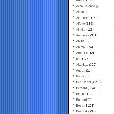
Aborto
(20)
Acca Larentia
(2)
Alcool
(3)
Alemanno
(150)
Alfano
(315)
Alitalia
(123)
Ambiente
(341)
AN
(210)
Animali
(74)
Arancioni
(2)
arte
(175)
Attentato
(329)
Auguri
(13)
Batini
(3)
Berlusconi
(4.295)
Bersani
(234)
Biasotti
(12)
Boldrini
(4)
Bossi
(1.221)
Brambilla
(38)