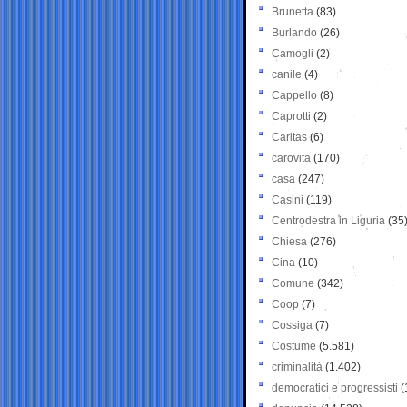
Brunetta
(83)
Burlando
(26)
Camogli
(2)
canile
(4)
Cappello
(8)
Caprotti
(2)
Caritas
(6)
carovita
(170)
casa
(247)
Casini
(119)
Centrodestra in Liguria
(35
Chiesa
(276)
Cina
(10)
Comune
(342)
Coop
(7)
Cossiga
(7)
Costume
(5.581)
criminalità
(1.402)
democratici e progressisti
(