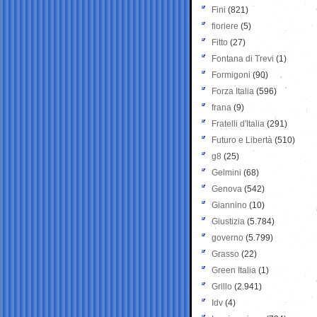
Fini
(821)
fioriere
(5)
Fitto
(27)
Fontana di Trevi
(1)
Formigoni
(90)
Forza Italia
(596)
frana
(9)
Fratelli d'Italia
(291)
Futuro e Libertà
(510)
g8
(25)
Gelmini
(68)
Genova
(542)
Giannino
(10)
Giustizia
(5.784)
governo
(5.799)
Grasso
(22)
Green Italia
(1)
Grillo
(2.941)
Idv
(4)