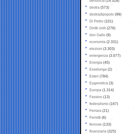
denuncia
(14.528)
destra
(573)
destradipopolo
(99)
Di Pietro
(101)
Diritti civili
(276)
don Gallo
(9)
economia
(2.331)
elezioni
(3.303)
emergenza
(3.077)
Energia
(45)
Esselunga
(2)
Esteri
(784)
Eugenetica
(3)
Europa
(1.314)
Fassino
(13)
federalismo
(167)
Ferrara
(21)
Ferretti
(6)
ferrovie
(133)
finanziaria
(325)