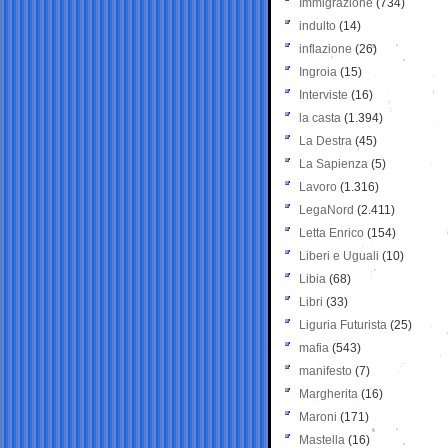
Immigrazione
(734)
indulto
(14)
inflazione
(26)
Ingroia
(15)
Interviste
(16)
la casta
(1.394)
La Destra
(45)
La Sapienza
(5)
Lavoro
(1.316)
LegaNord
(2.411)
Letta Enrico
(154)
Liberi e Uguali
(10)
Libia
(68)
Libri
(33)
Liguria Futurista
(25)
mafia
(543)
manifesto
(7)
Margherita
(16)
Maroni
(171)
Mastella
(16)