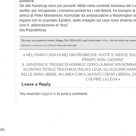
pubblica.
Gli altri handicap sono più pesanti. Milita nella corrente blairiana del L
partito, per recuperare i consensi perduti tra i ceti deboli, ha bisogno di
amico di Peter Mandelson, licenziato da ambasciatore a Washington (e
legami con lo scandalo Epstein: dalle indagini sul caso sono emerse e
una X, abbreviazione di “kiss”.
(da Repubblica)
This entry was posted on venerdì, Maggio 15th, 2026 at 20:11 and is filed under
Politica
. You can follow any respon
can
leave a response
, or
trackback
from your own site.
«
NEL PIANO CASA DI MELONI PROMESSE VUOTE E NIENTE SOLDI
PRIVATI, NON I GIOVANI”
IL GOVERNO E’ PEGGIO DI HORMUZ: DOPO LA MANCATA NOMINA 
SCONTRO TOTALE TRA FORZA ITALIA E LEGA. GLI AZZURRI HAN
)
DELLE MANI LIBERE, IN LINEA CON IL NUOVO CORSO LIBERAL DI
COLPIRE LA LEGA
»
Leave a Reply
You must be
logged in
to post a comment.
19)