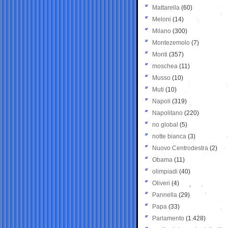
Mattarella
(60)
Meloni
(14)
Milano
(300)
Montezemolo
(7)
Monti
(357)
moschea
(11)
Musso
(10)
Muti
(10)
Napoli
(319)
Napolitano
(220)
no global
(5)
notte bianca
(3)
Nuovo Centrodestra
(2)
Obama
(11)
olimpiadi
(40)
Oliveri
(4)
Pannella
(29)
Papa
(33)
Parlamento
(1.428)