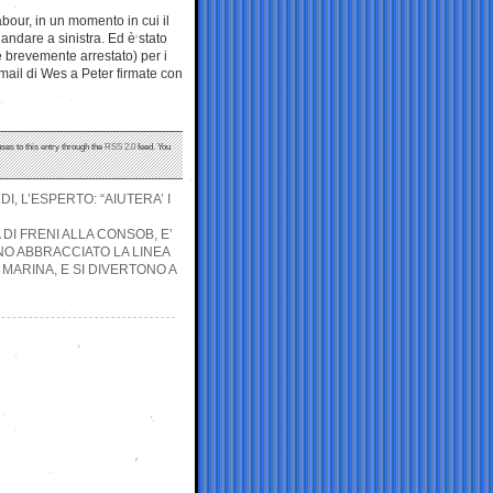
abour, in un momento in cui il
 andare a sinistra. Ed è stato
 brevemente arrestato) per i
mail di Wes a Peter firmate con
ses to this entry through the
RSS 2.0
feed. You
, L’ESPERTO: “AIUTERA’ I
DI FRENI ALLA CONSOB, E’
NO ABBRACCIATO LA LINEA
 MARINA, E SI DIVERTONO A