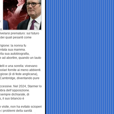
i
:
co
ivelarsi prematuro: sul futuro
e dei quali pesanti come
rigione: la nonna fu
iventata sua mamma.
lla sua autobiografia,
re ad abortire, quando un lauto
elli e una sorella: vivevano
olari fornite ai meno abbienti.
giose (è di fede anglicana),
 a Cambridge, diventando pure
uccessive. Nel 2024, Starmer lo
mbra dell’opposizione.
a sempre dichiarate, di
, il suo bilancio è
 visite, non ha evitato scioperi
 i problemi della sanità