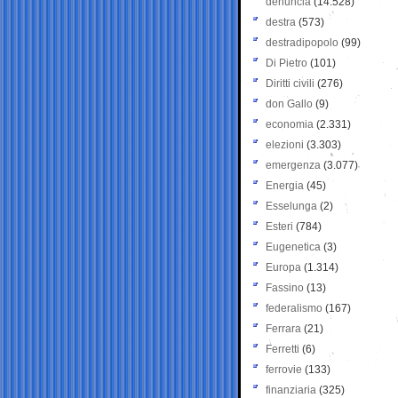
denuncia
(14.528)
destra
(573)
destradipopolo
(99)
Di Pietro
(101)
Diritti civili
(276)
don Gallo
(9)
economia
(2.331)
elezioni
(3.303)
emergenza
(3.077)
Energia
(45)
Esselunga
(2)
Esteri
(784)
Eugenetica
(3)
Europa
(1.314)
Fassino
(13)
federalismo
(167)
Ferrara
(21)
Ferretti
(6)
ferrovie
(133)
finanziaria
(325)