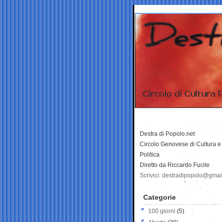
Destra di Popolo.net
Circolo Genovese di Cultura e
Politica
Diretto da Riccardo Fucile
Scrivici: destradipopolo@gma
Categorie
100 giorni
(5)