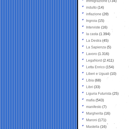
Immigrazione
(734)
indulto
(14)
inflazione
(26)
Ingroia
(15)
Interviste
(16)
la casta
(1.394)
La Destra
(45)
La Sapienza
(5)
Lavoro
(1.316)
LegaNord
(2.411)
Letta Enrico
(154)
Liberi e Uguali
(10)
Libia
(68)
Libri
(33)
Liguria Futurista
(25)
mafia
(543)
manifesto
(7)
Margherita
(16)
Maroni
(171)
Mastella
(16)