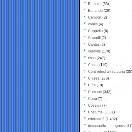
Brunetta
(83)
Burlando
(26)
Camogli
(2)
canile
(4)
Cappello
(8)
Caprotti
(2)
Caritas
(6)
carovita
(170)
casa
(247)
Casini
(119)
Centrodestra in Liguria
(35
Chiesa
(276)
Cina
(10)
Comune
(342)
Coop
(7)
Cossiga
(7)
Costume
(5.581)
criminalità
(1.402)
democratici e progressisti
(