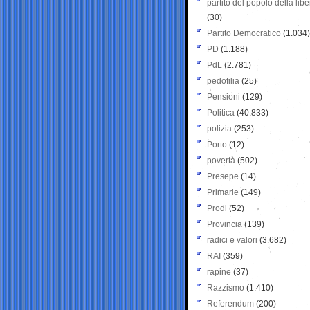
partito del popolo della libe
(30)
Partito Democratico
(1.034)
PD
(1.188)
PdL
(2.781)
pedofilia
(25)
Pensioni
(129)
Politica
(40.833)
polizia
(253)
Porto
(12)
povertà
(502)
Presepe
(14)
Primarie
(149)
Prodi
(52)
Provincia
(139)
radici e valori
(3.682)
RAI
(359)
rapine
(37)
Razzismo
(1.410)
Referendum
(200)