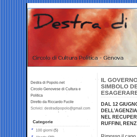
IL GOVERNO 
Destra di Popolo.net
SIMBOLO DE
Circolo Genovese di Cultura e
ESAGERAR
Politica
Diretto da Riccardo Fucile
DAL 12 GIUGN
Scrivici: destradipopolo@gmail.com
DELL’AGENZIA
NEL RECUPERO
Categorie
RUFFINI, REN
100 giorni
(5)
Rimosso il capo d