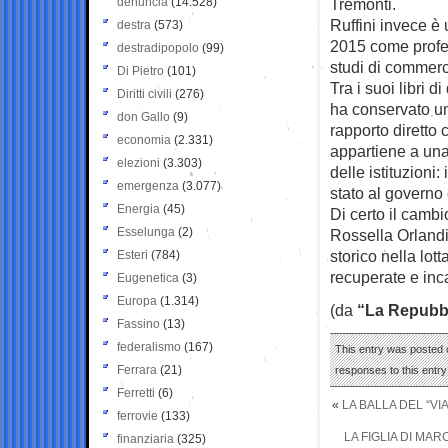
denuncia
(14.528)
Tremonti.
Ruffini invece è 
destra
(573)
2015 come profes
destradipopolo
(99)
studi di commercia
Di Pietro
(101)
Tra i suoi libri 
Diritti civili
(276)
ha conservato una
don Gallo
(9)
rapporto diretto 
economia
(2.331)
appartiene a una
elezioni
(3.303)
delle istituzioni
emergenza
(3.077)
stato al governo
Energia
(45)
Di certo il cambi
Esselunga
(2)
Rossella Orlandi
storico nella lot
Esteri
(784)
recuperate e inc
Eugenetica
(3)
Europa
(1.314)
(da
“La Repubb
Fassino
(13)
federalismo
(167)
This entry was posted o
Ferrara
(21)
responses to this entr
Ferretti
(6)
«
LA BALLA DEL “VIA
ferrovie
(133)
LA FIGLIA DI MAR
finanziaria
(325)