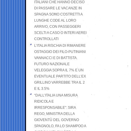
ITALIANI CHE HANNO DECISO
DI PASSARE LE VACANZE IN
SPAGNA SONO COSTRETTI A
LUNGHE CODE AL LORO
ARRIVO, CON PASSEGGERI
SCELTI A CASO O INTERI AEREI
CONTROLLATI
L’ITALIA RISCHIA DI RIMANERE
OSTAGGIO DEI FILO-PUTINIANI
VANNACCI E DI BATTISTA.
FUTURO NAZIONALE
VELEGGIA SOPRA IL 7% E UN
EVENTUALE PARTITO DELL’EX
GRILLINO VARREBBE TRA IL 2
E IL 3.5%
“DALL’ITALIA UNA MISURA
RIDICOLA E
IRRESPONSABILE”: SIRA
REGO, MINISTRA DELLA
GIOVENTÙ DEL GOVERNO
SPAGNOLO, FA LO SHAMPOO A