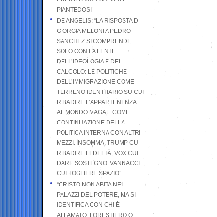
PIANTEDOSI
DE ANGELIS: “LA RISPOSTA DI
GIORGIA MELONI A PEDRO
SANCHEZ SI COMPRENDE
SOLO CON LA LENTE
DELL’IDEOLOGIA E DEL
CALCOLO: LE POLITICHE
DELL’IMMIGRAZIONE COME
TERRENO IDENTITARIO SU CUI
RIBADIRE L’APPARTENENZA
AL MONDO MAGA E COME
CONTINUAZIONE DELLA
POLITICA INTERNA CON ALTRI
MEZZI. INSOMMA, TRUMP CUI
RIBADIRE FEDELTÀ, VOX CUI
DARE SOSTEGNO, VANNACCI
CUI TOGLIERE SPAZIO”
“CRISTO NON ABITA NEI
PALAZZI DEL POTERE, MA SI
IDENTIFICA CON CHI È
AFFAMATO, FORESTIERO O