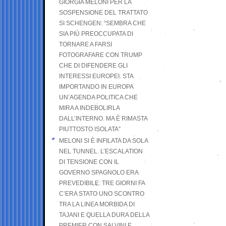
GIORGIA MELONI PER LA
SOSPENSIONE DEL TRATTATO
SI SCHENGEN: “SEMBRA CHE
SIA PIÙ PREOCCUPATA DI
TORNARE A FARSI
FOTOGRAFARE CON TRUMP
CHE DI DIFENDERE GLI
INTERESSI EUROPEI. STA
IMPORTANDO IN EUROPA
UN’AGENDA POLITICA CHE
MIRA A INDEBOLIRLA
DALL’INTERNO. MA È RIMASTA
PIUTTOSTO ISOLATA”
MELONI SI È INFILATA DA SOLA
NEL TUNNEL. L’ESCALATION
DI TENSIONE CON IL
GOVERNO SPAGNOLO ERA
PREVEDIBILE: TRE GIORNI FA
C’ERA STATO UNO SCONTRO
TRA LA LINEA MORBIDA DI
TAJANI E QUELLA DURA DELLA
PREMIER CON SALVINI E