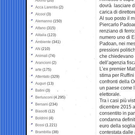
Aborto
(20)
dovrà lasciare 
Acca Larentia
(2)
carica di diretto
Alcool
(3)
Al suo posto il m
Alemanno
(150)
Piercarlo Padoa
Alfano
(315)
renziano di ferro
Alitalia
(123)
numero uno di Eq
Ambiente
(341)
Padoan, nei mesi 
AN
(210)
pressioni politic
che chiedevano 
Animali
(74)
dell’agenzia fisc
Arancioni
(2)
L’ex premier Mat
arte
(175)
stima per Ruffin
Attentato
(329)
confronti della O
Auguri
(13)
un paese come l’
Batini
(3)
elettorale.
Berlusconi
(4.295)
Tra i casi più vis
Bersani
(234)
dicembre 2015 al
Biasotti
(12)
consentito in par
Boldrini
(4)
condanna definit
Bossi
(1.221)
euro della soglia
contestata dalle 
Brambilla
(38)