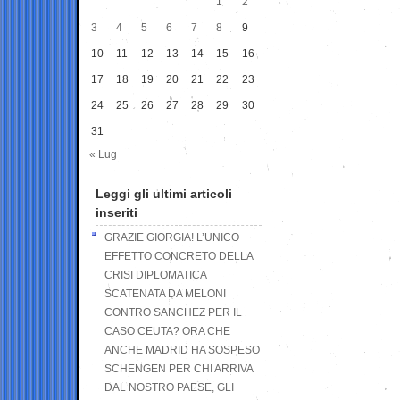
1
2
3
4
5
6
7
8
9
10
11
12
13
14
15
16
17
18
19
20
21
22
23
24
25
26
27
28
29
30
31
« Lug
Leggi gli ultimi articoli
inseriti
GRAZIE GIORGIA! L’UNICO
EFFETTO CONCRETO DELLA
CRISI DIPLOMATICA
SCATENATA DA MELONI
CONTRO SANCHEZ PER IL
CASO CEUTA? ORA CHE
ANCHE MADRID HA SOSPESO
SCHENGEN PER CHI ARRIVA
DAL NOSTRO PAESE, GLI