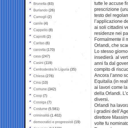
tutte le accuse f
Brunetta
(83)
prescrizione (una
Burlando
(26)
testo del regolam
Camogli
(2)
l’applicazione de
canile
(4)
ai soli cittadini
Cappello
(8)
residenze nei par
Caprotti
(2)
Formalmente il m
Caritas
(6)
Orlandi, che sca
carovita
(170)
Lo stesso giorno,
casa
(247)
insedierà al vert
anni fa dal gove
Casini
(119)
compito di riscuo
Centrodestra in Liguria
(35)
Ancora l’anno sc
Chiesa
(276)
Equitalia (in rea
Cina
(10)
ai lavori come 
Comune
(342)
della Orlandi. L’
Coop
(7)
diversi.
Cossiga
(7)
Orlandi ha lavora
Costume
(5.581)
i gradini dell’Ag
criminalità
(1.402)
direttore Massim
democratici e progressisti
(19)
volte fu nominat