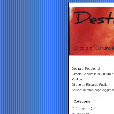
Destra di Popolo.net
Circolo Genovese di Cultura e
Politica
Diretto da Riccardo Fucile
Scrivici: destradipopolo@gma
Categorie
100 giorni
(5)