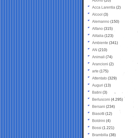
Aborto
(20)
Acca Larentia
(2)
Alcool
(3)
Alemanno
(150)
Alfano
(315)
Alitalia
(123)
Ambiente
(341)
AN
(210)
Animali
(74)
Arancioni
(2)
arte
(175)
Attentato
(329)
Auguri
(13)
Batini
(3)
Berlusconi
(4.295)
Bersani
(234)
Biasotti
(12)
Boldrini
(4)
Bossi
(1.221)
Brambilla
(38)