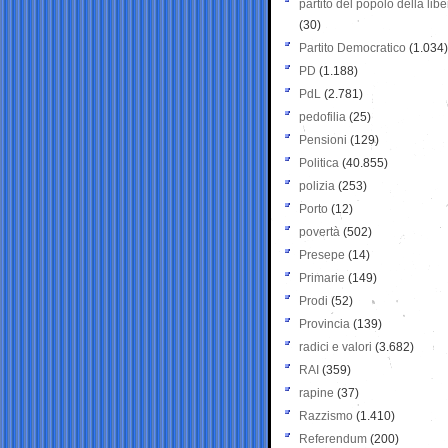
partito del popolo della libe
(30)
Partito Democratico
(1.034)
PD
(1.188)
PdL
(2.781)
pedofilia
(25)
Pensioni
(129)
Politica
(40.855)
polizia
(253)
Porto
(12)
povertà
(502)
Presepe
(14)
Primarie
(149)
Prodi
(52)
Provincia
(139)
radici e valori
(3.682)
RAI
(359)
rapine
(37)
Razzismo
(1.410)
Referendum
(200)