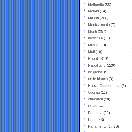
Mattarella
(60)
Meloni
(14)
Milano
(300)
Montezemolo
(7)
Monti
(357)
moschea
(11)
Musso
(10)
Muti
(10)
Napoli
(319)
Napolitano
(220)
no global
(5)
notte bianca
(3)
Nuovo Centrodestra
(2)
Obama
(11)
olimpiadi
(40)
Oliveri
(4)
Pannella
(29)
Papa
(33)
Parlamento
(1.428)