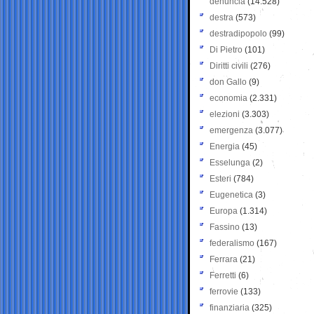
denuncia
(14.528)
destra
(573)
destradipopolo
(99)
Di Pietro
(101)
Diritti civili
(276)
don Gallo
(9)
economia
(2.331)
elezioni
(3.303)
emergenza
(3.077)
Energia
(45)
Esselunga
(2)
Esteri
(784)
Eugenetica
(3)
Europa
(1.314)
Fassino
(13)
federalismo
(167)
Ferrara
(21)
Ferretti
(6)
ferrovie
(133)
finanziaria
(325)