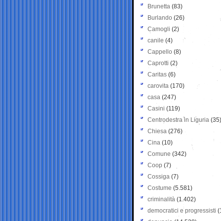
Brunetta
(83)
Burlando
(26)
Camogli
(2)
canile
(4)
Cappello
(8)
Caprotti
(2)
Caritas
(6)
carovita
(170)
casa
(247)
Casini
(119)
Centrodestra in Liguria
(35
Chiesa
(276)
Cina
(10)
Comune
(342)
Coop
(7)
Cossiga
(7)
Costume
(5.581)
criminalità
(1.402)
democratici e progressisti
(