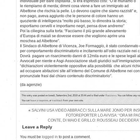
individuate per dare ospitalità , si era espresso così: “O le muriamo o
le riempiamo di merda; dimmi cosa viene a fare un immigrato ad
Albettone che rischia la pelle. Lo devono capire che siamo razzisti” e,
non pago, aveva aggiunto che le persone di colore hanno un
quoziente di intelligenza “molto più basso, lo dimostra la storia;
esportiamo cervelli e importiamo negri, pensa dove andremo”
Poi la ciliegina sulla torta: “Facciamo il più grande allevamento
d’Europa di maiali se dovesse essere che vogliono aprire una
moschea ad Albettone”.
Il Sindaco di Albettone di Vicenza, Joe Formaggio, è stato condannato d
per comportamento discriminatorio e incitamento all’odio razziale nei co
Dovrà pagare un risarcimento danni di 12mila euro e le spese legali al
Avvocati per niente e Asgi-Associazione studi giuridici sull’immigrazi
“dichiarazioni violentemente oppositive alla possibilità che alcuni richi
ad occupare abitazioni site all’interno del Comune di Albettone nei conf
pronunziate frasi dal chiaro contenuto discriminatorio”.
(da agenzie)
This entry was posted on lunedì, Settembre 2nd, 2019 at 20:44 and is filed under
Razzismo
. You can follow any re
You can
leave a response
, or
trackback
from your own site.
«
SALVINI USA VIDEO ABBRACCI SULLA MARE JONIO PER INSU
FOTOREPORTER LO AVVISA: “ORA MI PAG
CONTE, DI MAIO E GRILLO: ROUSSEAU DECIDERA’ 
Leave a Reply
You must be
logged in
to post a comment.