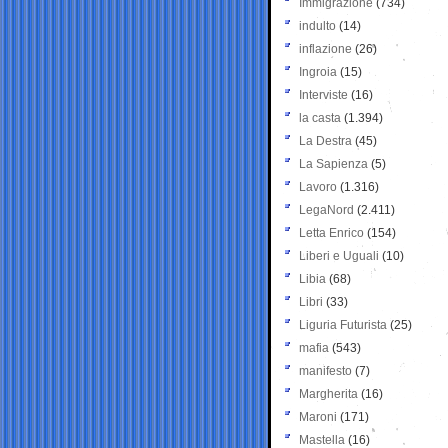
Immigrazione
(734)
indulto
(14)
inflazione
(26)
Ingroia
(15)
Interviste
(16)
la casta
(1.394)
La Destra
(45)
La Sapienza
(5)
Lavoro
(1.316)
LegaNord
(2.411)
Letta Enrico
(154)
Liberi e Uguali
(10)
Libia
(68)
Libri
(33)
Liguria Futurista
(25)
mafia
(543)
manifesto
(7)
Margherita
(16)
Maroni
(171)
Mastella
(16)