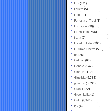
Fini
(821)
fioriere
(5)
Fitto
(27)
Fontana di Trevi
(1)
Formigoni
(90)
Forza Italia
(596)
frana
(9)
Fratelli d'Italia
(291)
Futuro e Libertà
(510)
g8
(25)
Gelmini
(68)
Genova
(542)
Giannino
(10)
Giustizia
(5.784)
governo
(5.799)
Grasso
(22)
Green Italia
(1)
Grillo
(2.941)
Idv
(4)