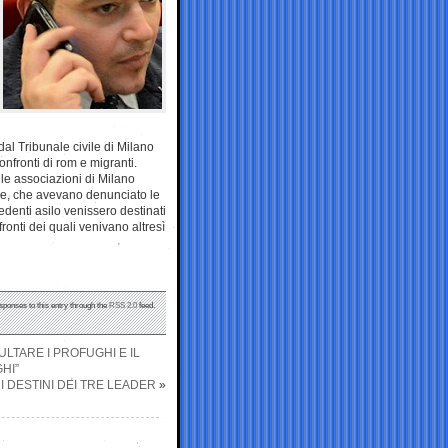
al Tribunale civile di Milano
nfronti di rom e migranti.
le associazioni di Milano
one, che avevano denunciato le
edenti asilo venissero destinati
ronti dei quali venivano altresì
sponses to this entry through the
RSS 2.0
feed.
LTARE I PROFUGHI E IL
HI”
I DESTINI DEI TRE LEADER
»