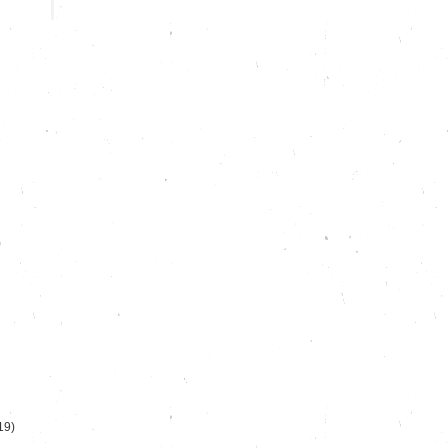
)
19)