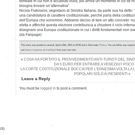
tombale in cui non è accaduto nulla, poi arriva un momento in cui se n
bisogna trovare un’alternativa”.
Nicola Fratoianni, segretario di Sinistra Italiana, da parte sua ha detto: 
una candidatura di carattere costituzionale, perché parla della costituz
dell’Europa che vorremmo. Abbiamo deciso di fare un atto concreto: no
eletta e affinché questa elezione contribuisca a chiudere il ciclo infernale
disegnare una Europa costituzionale in cui i diritti fondamentali non sia
(da Fanpage)
This entry was posted on venerdì, Aprile 26th, 2024 at 20:06 and is filed under
Politica
. You can follow any respons
can
leave a response
, or
trackback
from your own site.
«
COSA HA PORTATO IL PROVVEDIMENTO ANTI-TURISTI DEL SI
DA 5 EURO PER ENTRARE A VENEZIA)? POCO
LA CORTE COSTITUZIONALE BOCCIA PER L’ENNESIMA VOLTA LA
)
POPOLARI SOLO AI RESIDENTI
»
Leave a Reply
You must be
logged in
to post a comment.
19)