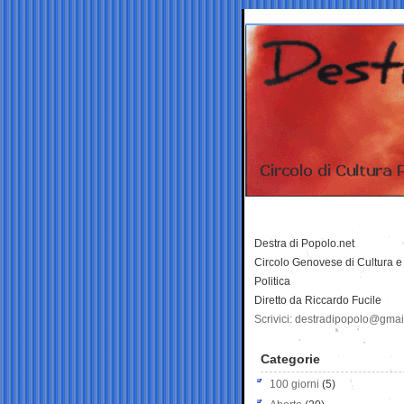
Destra di Popolo.net
Circolo Genovese di Cultura e
Politica
Diretto da Riccardo Fucile
Scrivici: destradipopolo@gma
Categorie
100 giorni
(5)