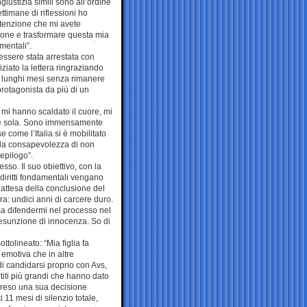
iustizia simili sono all’ordine
ttimane di riflessioni ho
attenzione che mi avete
ione e trasformare questa mia
amentali”.
ssere stata arrestata con
iziato la lettera ringraziando
ti lunghi mesi senza rimanere
protagonista da più di un
e mi hanno scaldato il cuore, mi
ere sola. Sono immensamente
 come l’Italia si è mobilitato
o la consapevolezza di non
epilogo”.
sso. Il suo obiettivo, con la
 diritti fondamentali vengano
 attesa della conclusione del
a: undici anni di carcere duro.
ma difendermi nel processo nel
 presunzione di innocenza. So di
tolineato: “Mia figlia fa
emotiva che in altre
di candidarsi proprio con Avs,
titi più grandi che hanno dato
a preso una sua decisione
11 mesi di silenzio totale,