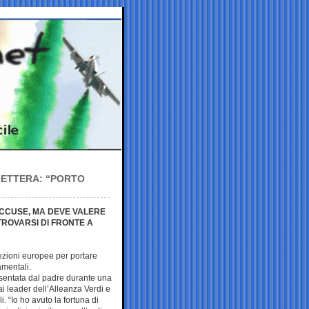
 LETTERA: “PORTO
ACCUSE, MA DEVE VALERE
 TROVARSI DI FRONTE A
lezioni europee per portare
damentali.
resentata dal padre durante una
 leader dell’Alleanza Verdi e
. “Io ho avuto la fortuna di