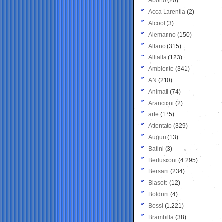
Aborto
(20)
Acca Larentia
(2)
Alcool
(3)
Alemanno
(150)
Alfano
(315)
Alitalia
(123)
Ambiente
(341)
AN
(210)
Animali
(74)
Arancioni
(2)
arte
(175)
Attentato
(329)
Auguri
(13)
Batini
(3)
Berlusconi
(4.295)
Bersani
(234)
Biasotti
(12)
Boldrini
(4)
Bossi
(1.221)
Brambilla
(38)