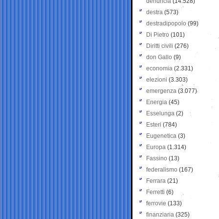
denuncia
(14.528)
destra
(573)
destradipopolo
(99)
Di Pietro
(101)
Diritti civili
(276)
don Gallo
(9)
economia
(2.331)
elezioni
(3.303)
emergenza
(3.077)
Energia
(45)
Esselunga
(2)
Esteri
(784)
Eugenetica
(3)
Europa
(1.314)
Fassino
(13)
federalismo
(167)
Ferrara
(21)
Ferretti
(6)
ferrovie
(133)
finanziaria
(325)