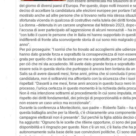
non essere dimenticata ma situazioni di ing
del giorno di diversi paesi d’Europa. Per questo, dopo notti insonni e se
deciso di accettare la candidatura alle elezioni europee per portare l’
mostrato anche ad altre persone che si trovano nella mia stessa situaz
sfortunata vicenda in qualcosa di costruttivo nella tutela dei diritti fond
La donna –detenuta in un carcere ungherese dal febbraio 2023, dopo e
l’accusa di aver partecipato all’aggressione di alcuni neonazisti – ha in
“con tutto il cuore le persone che in Italia mi hanno supportato in ques
indifferenti di fronte alla sconvolgente storia di cui sono mio malgrado 
anno”.
Per poi proseguire: “I sorrisi che ho trovato ad accogliermi alle udienz
hanno dato grande forza e soprattutto la consapevolezza di non ess
grata per quello che si sta facendo per me e soprattutto perché un paese
per ciò che mi sta accadendo. Mi avete dato grande forza e soprattutt
essere sola in questa storia che purtroppo è ancora ben lontana da un 
Salis sa di avere davanti mesi, forse anni, prima che si concluda il proce
candidatura, non è sottrarvisi ma affrontarlo con la sicurezza che i suoi
rispettati: “Davanti a me mesi, forse anni ancora in questo buco nero in
processo, l’unica certezza in questo momento è la richiesta della procur
Non è mia intenzione sottrarmi al procedimento in cui sono imputata, 
rispetto dei diritti fondamentali, dei principi di proporzionalità e della
non essere un caso unico ma eccezionale”.
Durante la conferenza a Montecitorio, suo padre – Roberto Salis – ha sot
questa battaglia anche per la libertà, c’è chiaramente una componente 
campagne elettorali non è presente”. Sul perché la figlia abbia deciso 
ha aggiunto: “Ognuno fa le scelte che ritiene opportune, ci sono dei par
disponibilità e li ringrazio per questo. Non c’è un noi, c’è Ilaria che h
autonomamente sulla base delle sue convinzioni politiche. Ci sono stati 