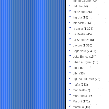
Immigrazione
(734)
indulto
(14)
inflazione
(26)
Ingroia
(15)
Interviste
(16)
la casta
(1.394)
La Destra
(45)
La Sapienza
(5)
Lavoro
(1.316)
LegaNord
(2.411)
Letta Enrico
(154)
Liberi e Uguali
(10)
Libia
(68)
Libri
(33)
Liguria Futurista
(25)
mafia
(543)
manifesto
(7)
Margherita
(16)
Maroni
(171)
Mastella
(16)