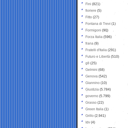
Fini
(821)
fioriere
(5)
Fitto
(27)
Fontana di Trevi
(1)
Formigoni
(90)
Forza Italia
(596)
frana
(9)
Fratelli d'Italia
(291)
Futuro e Libertà
(510)
g8
(25)
Gelmini
(68)
Genova
(542)
Giannino
(10)
Giustizia
(5.784)
governo
(5.799)
Grasso
(22)
Green Italia
(1)
Grillo
(2.941)
Idv
(4)