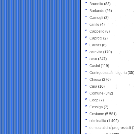
Brunetta
(83)
Burlando
(26)
Camogli
(2)
canile
(4)
Cappello
(8)
Caprotti
(2)
Caritas
(6)
carovita
(170)
casa
(247)
Casini
(119)
Centrodestra in Liguria
(35
Chiesa
(276)
Cina
(10)
Comune
(342)
Coop
(7)
Cossiga
(7)
Costume
(5.581)
criminalità
(1.402)
democratici e progressisti
(