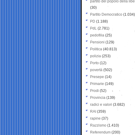
partito del popolo della libe
(30)
Partito Democratico
(1.034)
PD
(1.188)
PdL
(2.781)
pedofilia
(25)
Pensioni
(129)
Politica
(40.813)
polizia
(253)
Porto
(12)
povertà
(502)
Presepe
(14)
Primarie
(149)
Prodi
(52)
Provincia
(139)
radici e valori
(3.682)
RAI
(359)
rapine
(37)
Razzismo
(1.410)
Referendum
(200)