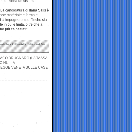
on funziona un sistema,
“La candidatura di Ilaria Salis è
ione materiale e formale
i ci impegneremo affinché sia
 in cui è finita, oltre che a
no più calpestati”.
es to this entry through the
RSS 2.0
feed. You
NDACO BRUGNARO (LA TASSA
 O NULLA
 LEGGE VENETA SULLE CASE