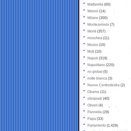
Mattarella
(60)
Meloni
(14)
Milano
(300)
Montezemolo
(7)
Monti
(357)
moschea
(11)
Musso
(10)
Muti
(10)
Napoli
(319)
Napolitano
(220)
no global
(5)
notte bianca
(3)
Nuovo Centrodestra
(2)
Obama
(11)
olimpiadi
(40)
Oliveri
(4)
Pannella
(29)
Papa
(33)
Parlamento
(1.428)