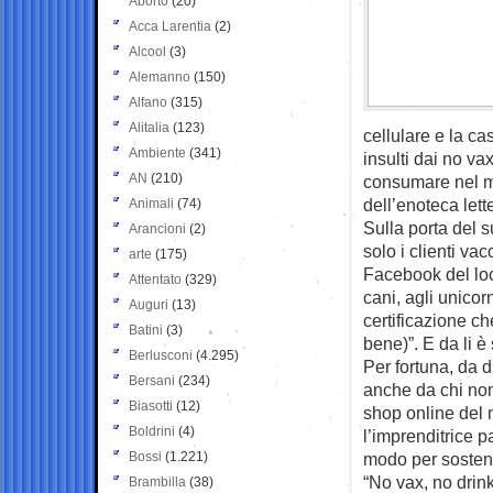
Aborto
(20)
Acca Larentia
(2)
Alcool
(3)
Alemanno
(150)
Alfano
(315)
Alitalia
(123)
cellulare e la ca
Ambiente
(341)
insulti dai no vax
AN
(210)
consumare nel mio
dell’enoteca let
Animali
(74)
Sulla porta del s
Arancioni
(2)
solo i clienti va
arte
(175)
Facebook del loca
Attentato
(329)
cani, agli unicor
Auguri
(13)
certificazione c
Batini
(3)
bene)”. E da li è 
Berlusconi
(4.295)
Per fortuna, da d
Bersani
(234)
anche da chi non
Biasotti
(12)
shop online del 
Boldrini
(4)
l’imprenditrice 
Bossi
(1.221)
modo per sostener
“No vax, no drin
Brambilla
(38)