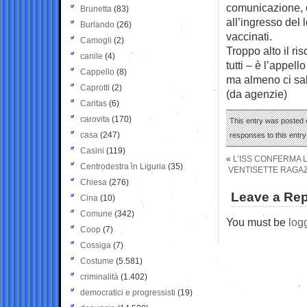
comunicazione, c
Brunetta
(83)
all’ingresso del
Burlando
(26)
vaccinati.
Camogli
(2)
Troppo alto il ris
canile
(4)
tutti – è l’appell
Cappello
(8)
ma almeno ci sal
Caprotti
(2)
(da agenzie)
Caritas
(6)
carovita
(170)
This entry was posted o
casa
(247)
responses to this entr
Casini
(119)
«
L’ISS CONFERMA L
Centrodestra in Liguria
(35)
VENTISETTE RAGAZZ
Chiesa
(276)
Leave a Rep
Cina
(10)
Comune
(342)
You must be
log
Coop
(7)
Cossiga
(7)
Costume
(5.581)
criminalità
(1.402)
democratici e progressisti
(19)