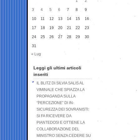
1
2
3
4
5
6
7
8
9
10
11
12
13
14
15
16
17
18
19
20
21
22
23
24
25
26
27
28
29
30
31
« Lug
Leggi gli ultimi articoli
inseriti
IL BLITZ DI SILVIA SALIS AL
VIMINALE CHE SPIAZZA LA
PROPAGANDA SULLA
“PERCEZIONE” DI IN-
SICUREZZA DEI SOVRANISTI:
SI FA RICEVERE DA
PIANTEDOSI E OTTIENE LA
COLLABORAZIONE DEL
MINISTRO SENZA CEDERE SU