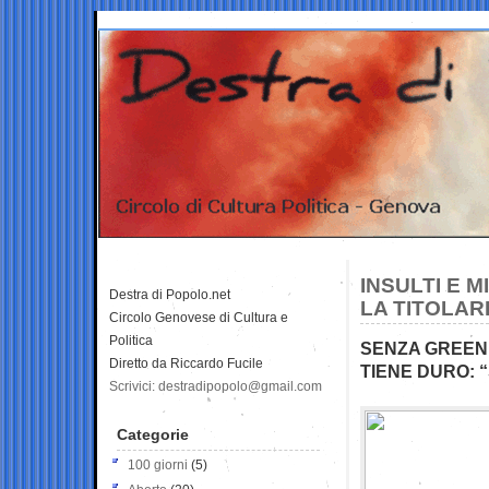
INSULTI E 
Destra di Popolo.net
LA TITOLAR
Circolo Genovese di Cultura e
Politica
SENZA GREEN 
Diretto da Riccardo Fucile
TIENE DURO: “
Scrivici: destradipopolo@gmail.com
Categorie
100 giorni
(5)