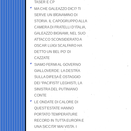
TASER E CP
MA CHE GALEAZZO DICI? TI
SERVE UN BIGNAMINO DI
STORIA. IL CAPOGRUPPO ALLA
CAMERA DI FRATELLI D’ITALIA,
GALEAZZO BIGNAMI, NEL SUO
ATTACCO SCONSIDERATO A
OSCAR LUIGI SCALFARO HA
DETTO UN BEL PO’ DI
CAZZATE
SIAMO FERMI AL GOVERNO
GIALLOVERDE: LA DESTRA
SULLA DIFESA È OSTAGGIO
DEI “PACIFISTI” LEGHISTI, LA
SINISTRA DEL PUTINIANO
CONTE
LE ONDATE DI CALORE DI
QUEST’ESTATE HANNO
PORTATO TEMPERATURE
RECORD IN TUTTA EUROPA E
UNA SICCITA’ MAI VISTA. I