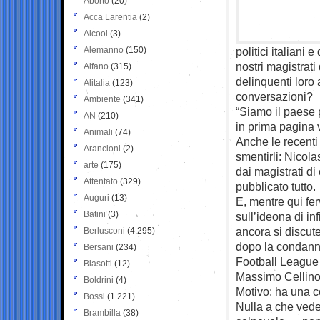
Aborto
(20)
Acca Larentia
(2)
Alcool
(3)
Alemanno
(150)
politici italiani 
nostri magistrati d
Alfano
(315)
delinquenti loro 
Alitalia
(123)
conversazioni?
Ambiente
(341)
“Siamo il paese p
AN
(210)
in prima pagina 
Animali
(74)
Anche le recenti 
Arancioni
(2)
smentirli: Nicola
arte
(175)
dai magistrati di
Attentato
(329)
pubblicato tutto.
Auguri
(13)
E, mentre qui fer
Batini
(3)
sull’ideona di inf
ancora si discut
Berlusconi
(4.295)
dopo la condanna 
Bersani
(234)
Football League 
Biasotti
(12)
Massimo Cellino,
Boldrini
(4)
Motivo: ha una c
Bossi
(1.221)
Nulla a che vede
Brambilla
(38)