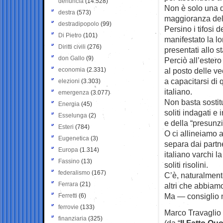
denuncia
(14.528)
Non è solo una q
destra
(573)
maggioranza del
destradipopolo
(99)
Persino i tifosi 
Di Pietro
(101)
manifestato la l
Diritti civili
(276)
presentati allo s
don Gallo
(9)
Perciò all’estero
economia
(2.331)
al posto delle ve
a capacitarsi di 
elezioni
(3.303)
italiano.
emergenza
(3.077)
Non basta sostit
Energia
(45)
soliti indagati e
Esselunga
(2)
e della “presunz
Esteri
(784)
O ci allineiamo 
Eugenetica
(3)
separa dai partn
Europa
(1.314)
italiano varchi l
Fassino
(13)
soliti risolini.
federalismo
(167)
C’è, naturalment
Ferrara
(21)
altri che abbiamo
Ma — consiglio n
Ferretti
(6)
ferrovie
(133)
Marco Travaglio
finanziaria
(325)
(da “
Il Fatto Qu