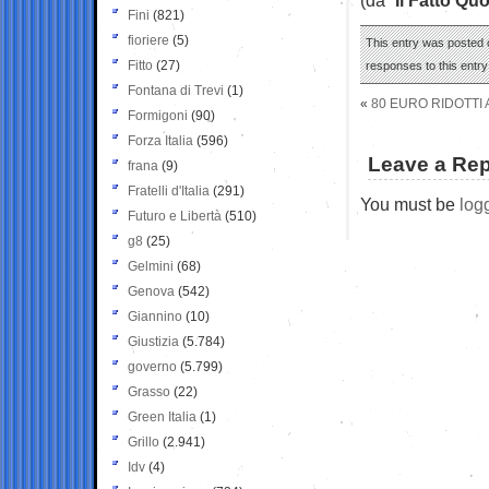
Fini
(821)
fioriere
(5)
This entry was posted 
Fitto
(27)
responses to this entr
Fontana di Trevi
(1)
«
80 EURO RIDOTTI 
Formigoni
(90)
Forza Italia
(596)
Leave a Rep
frana
(9)
Fratelli d'Italia
(291)
You must be
log
Futuro e Libertà
(510)
g8
(25)
Gelmini
(68)
Genova
(542)
Giannino
(10)
Giustizia
(5.784)
governo
(5.799)
Grasso
(22)
Green Italia
(1)
Grillo
(2.941)
Idv
(4)