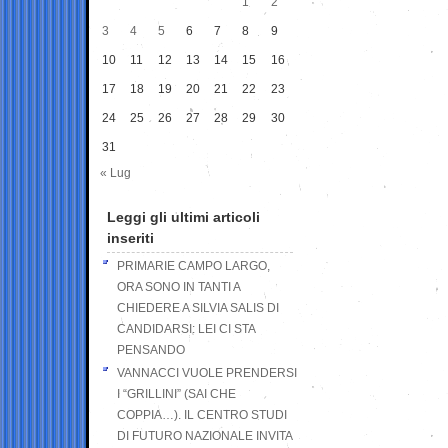
1
2
3
4
5
6
7
8
9
10
11
12
13
14
15
16
17
18
19
20
21
22
23
24
25
26
27
28
29
30
31
« Lug
Leggi gli ultimi articoli
inseriti
PRIMARIE CAMPO LARGO,
ORA SONO IN TANTI A
CHIEDERE A SILVIA SALIS DI
CANDIDARSI: LEI CI STA
PENSANDO
VANNACCI VUOLE PRENDERSI
I “GRILLINI” (SAI CHE
COPPIA…). IL CENTRO STUDI
DI FUTURO NAZIONALE INVITA