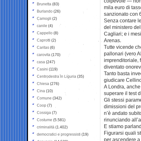
colpevole — non
Brunetta
(83)
mila euro di tass
Burlando
(26)
sanzionato con 6
Camogli
(2)
Senza contare le 
canile
(4)
del ministero dell
Cappello
(8)
Cagliari; e i mes
Arenas.
Caprotti
(2)
Tutte vicende che
Caritas
(6)
pallonari (vero A
carovita
(170)
imprenditoriale, 
casa
(247)
diventato onorevo
Casini
(119)
Tanto basta inve
Centrodestra in Liguria
(35)
giudicare Cellino
Chiesa
(276)
A Londra, anche 
Cina
(10)
superare il test 
Comune
(342)
Gli stessi param
Coop
(7)
dimissioni del p
n’è andato subit
Cossiga
(7)
rinunciando all’
Costume
(5.581)
E stiamo parland
criminalità
(1.402)
Figurarsi quali s
democratici e progressisti
(19)
per ascendere a c