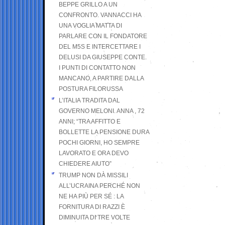
BEPPE GRILLO A UN
CONFRONTO. VANNACCI HA
UNA VOGLIA MATTA DI
PARLARE CON IL FONDATORE
DEL M5S E INTERCETTARE I
DELUSI DA GIUSEPPE CONTE.
I PUNTI DI CONTATTO NON
MANCANO, A PARTIRE DALLA
POSTURA FILORUSSA
L’ITALIA TRADITA DAL
GOVERNO MELONI. ANNA , 72
ANNI; “TRA AFFITTO E
BOLLETTE LA PENSIONE DURA
POCHI GIORNI, HO SEMPRE
LAVORATO E ORA DEVO
CHIEDERE AIUTO”
TRUMP NON DÀ MISSILI
ALL’UCRAINA PERCHÉ NON
NE HA PIÙ PER SÉ : LA
FORNITURA DI RAZZI È
DIMINUITA DI TRE VOLTE