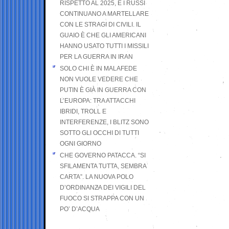
RISPETTO AL 2025, E I RUSSI
CONTINUANO A MARTELLARE
CON LE STRAGI DI CIVILI. IL
GUAIO È CHE GLI AMERICANI
HANNO USATO TUTTI I MISSILI
PER LA GUERRA IN IRAN
SOLO CHI È IN MALAFEDE
NON VUOLE VEDERE CHE
PUTIN È GIÀ IN GUERRA CON
L’EUROPA: TRA ATTACCHI
IBRIDI, TROLL E
INTERFERENZE, I BLITZ SONO
SOTTO GLI OCCHI DI TUTTI
OGNI GIORNO
CHE GOVERNO PATACCA. “SI
SFILAMENTA TUTTA, SEMBRA
CARTA”. LA NUOVA POLO
D’ORDINANZA DEI VIGILI DEL
FUOCO SI STRAPPA CON UN
PO’ D’ACQUA