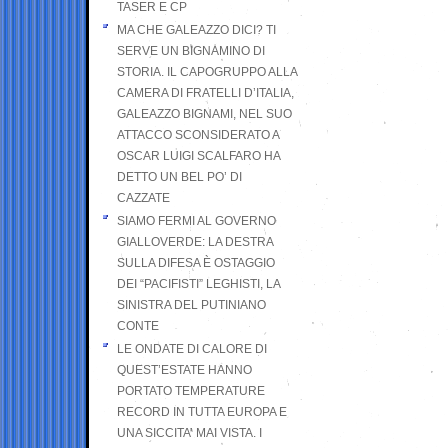
TASER E CP
MA CHE GALEAZZO DICI? TI
SERVE UN BIGNAMINO DI
STORIA. IL CAPOGRUPPO ALLA
CAMERA DI FRATELLI D’ITALIA,
GALEAZZO BIGNAMI, NEL SUO
ATTACCO SCONSIDERATO A
OSCAR LUIGI SCALFARO HA
DETTO UN BEL PO’ DI
CAZZATE
SIAMO FERMI AL GOVERNO
GIALLOVERDE: LA DESTRA
SULLA DIFESA È OSTAGGIO
DEI “PACIFISTI” LEGHISTI, LA
SINISTRA DEL PUTINIANO
CONTE
LE ONDATE DI CALORE DI
QUEST’ESTATE HANNO
PORTATO TEMPERATURE
RECORD IN TUTTA EUROPA E
UNA SICCITA’ MAI VISTA. I