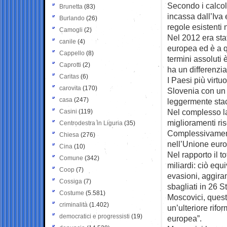
Secondo i calcoli 
Brunetta
(83)
incassa dall’Iva
Burlando
(26)
regole esistenti 
Camogli
(2)
Nel 2012 era sta
canile
(4)
europea ed è a q
Cappello
(8)
termini assoluti 
Caprotti
(2)
ha un differenzi
Caritas
(6)
I Paesi più virt
carovita
(170)
Slovenia con un g
casa
(247)
leggermente stac
Nel complesso la
Casini
(119)
miglioramenti ris
Centrodestra in Liguria
(35)
Complessivamente
Chiesa
(276)
nell’Unione eur
Cina
(10)
Nel rapporto il t
Comune
(342)
miliardi: ciò equ
Coop
(7)
evasioni, aggiram
Cossiga
(7)
sbagliati in 26 S
Costume
(5.581)
Moscovici, quest
criminalità
(1.402)
un’ulteriore rifor
democratici e progressisti
(19)
europea”.