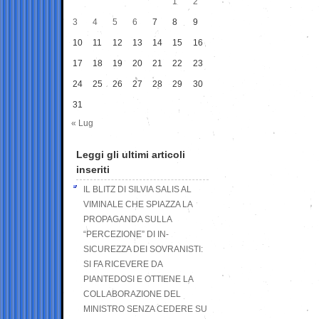
1
2
3
4
5
6
7
8
9
10
11
12
13
14
15
16
17
18
19
20
21
22
23
24
25
26
27
28
29
30
31
« Lug
Leggi gli ultimi articoli
inseriti
IL BLITZ DI SILVIA SALIS AL
VIMINALE CHE SPIAZZA LA
PROPAGANDA SULLA
“PERCEZIONE” DI IN-
SICUREZZA DEI SOVRANISTI:
SI FA RICEVERE DA
PIANTEDOSI E OTTIENE LA
COLLABORAZIONE DEL
MINISTRO SENZA CEDERE SU