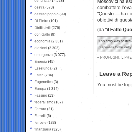
denuncia
(14.528)
Moscovici ha eso
combattere l’evasi
destra
(573)
“Questo — ha con
destradipopolo
(99)
obiettivi di que
Di Pietro
(101)
Diritti civili
(276)
(da “
il Fatto Qu
don Gallo
(9)
economia
(2.331)
This entry was posted o
responses to this entr
elezioni
(3.303)
emergenza
(3.077)
«
PROFUGHI, IL PR
Energia
(45)
Esselunga
(2)
Leave a Rep
Esteri
(784)
Eugenetica
(3)
You must be
log
Europa
(1.314)
Fassino
(13)
federalismo
(167)
Ferrara
(21)
Ferretti
(6)
ferrovie
(133)
finanziaria
(325)