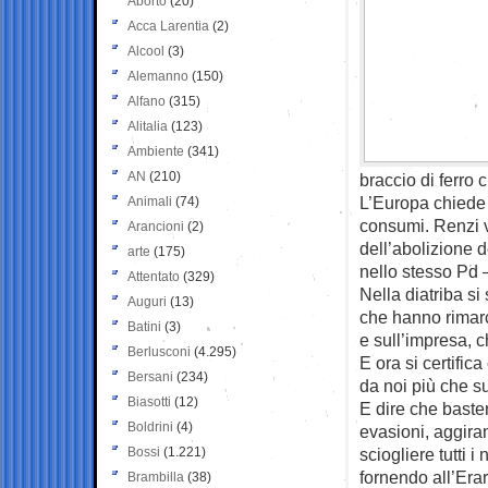
Aborto
(20)
Acca Larentia
(2)
Alcool
(3)
Alemanno
(150)
Alfano
(315)
Alitalia
(123)
Ambiente
(341)
AN
(210)
braccio di ferro 
L’Europa chiede 
Animali
(74)
consumi. Renzi v
Arancioni
(2)
dell’abolizione d
arte
(175)
nello stesso Pd 
Attentato
(329)
Nella diatriba si
Auguri
(13)
che hanno rimarca
Batini
(3)
e sull’impresa, c
Berlusconi
(4.295)
E ora si certifi
Bersani
(234)
da noi più che s
Biasotti
(12)
E dire che baster
Boldrini
(4)
evasioni, aggira
Bossi
(1.221)
sciogliere tutti 
fornendo all’Erar
Brambilla
(38)