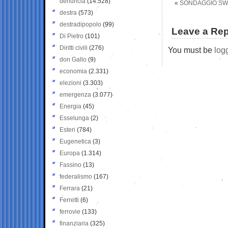
denuncia
(14.528)
«
SONDAGGIO SWG
destra
(573)
destradipopolo
(99)
Leave a Rep
Di Pietro
(101)
Diritti civili
(276)
You must be
log
don Gallo
(9)
economia
(2.331)
elezioni
(3.303)
emergenza
(3.077)
Energia
(45)
Esselunga
(2)
Esteri
(784)
Eugenetica
(3)
Europa
(1.314)
Fassino
(13)
federalismo
(167)
Ferrara
(21)
Ferretti
(6)
ferrovie
(133)
finanziaria
(325)