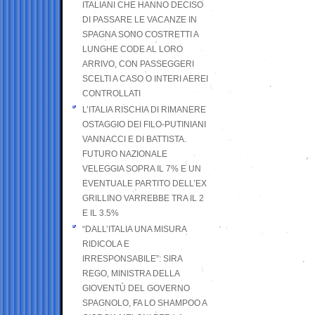
ITALIANI CHE HANNO DECISO
DI PASSARE LE VACANZE IN
SPAGNA SONO COSTRETTI A
LUNGHE CODE AL LORO
ARRIVO, CON PASSEGGERI
SCELTI A CASO O INTERI AEREI
CONTROLLATI
L’ITALIA RISCHIA DI RIMANERE
OSTAGGIO DEI FILO-PUTINIANI
VANNACCI E DI BATTISTA.
FUTURO NAZIONALE
VELEGGIA SOPRA IL 7% E UN
EVENTUALE PARTITO DELL’EX
GRILLINO VARREBBE TRA IL 2
E IL 3.5%
“DALL’ITALIA UNA MISURA
RIDICOLA E
IRRESPONSABILE”: SIRA
REGO, MINISTRA DELLA
GIOVENTÙ DEL GOVERNO
SPAGNOLO, FA LO SHAMPOO A