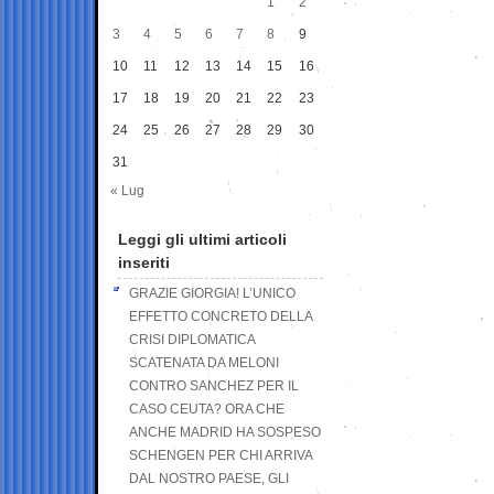
1
2
3
4
5
6
7
8
9
10
11
12
13
14
15
16
17
18
19
20
21
22
23
24
25
26
27
28
29
30
31
« Lug
Leggi gli ultimi articoli
inseriti
GRAZIE GIORGIA! L’UNICO
EFFETTO CONCRETO DELLA
CRISI DIPLOMATICA
SCATENATA DA MELONI
CONTRO SANCHEZ PER IL
CASO CEUTA? ORA CHE
ANCHE MADRID HA SOSPESO
SCHENGEN PER CHI ARRIVA
DAL NOSTRO PAESE, GLI