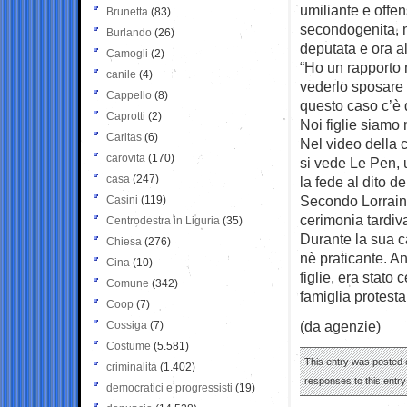
umiliante e offen
Brunetta
(83)
secondogenita, m
Burlando
(26)
deputata e ora al
Camogli
(2)
“Ho un rapporto 
canile
(4)
vederlo sposare
Cappello
(8)
questo caso c’è 
Caprotti
(2)
Noi figlie siamo 
Caritas
(6)
Nel video della c
carovita
(170)
si vede Le Pen, u
casa
(247)
la fede al dito de
Secondo Lorrain 
Casini
(119)
cerimonia tardiva 
Centrodestra in Liguria
(35)
Durante la sua ca
Chiesa
(276)
nè praticante. A
Cina
(10)
figlie, era stato
Comune
(342)
famiglia protesta
Coop
(7)
(da agenzie)
Cossiga
(7)
Costume
(5.581)
This entry was posted o
criminalità
(1.402)
responses to this entr
democratici e progressisti
(19)