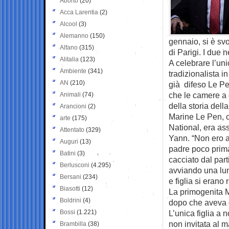
Aborto
(20)
Acca Larentia
(2)
Alcool
(3)
Alemanno
(150)
gennaio, si è sv
Alfano
(315)
di Parigi. I due 
Alitalia
(123)
A celebrare l’uni
Ambiente
(341)
tradizionalista i
AN
(210)
già difeso Le P
che le camere a g
Animali
(74)
della storia del
Arancioni
(2)
Marine Le Pen, ch
arte
(175)
National, era as
Attentato
(329)
Yann. “Non ero al
Auguri
(13)
padre poco prima
Batini
(3)
cacciato dal par
Berlusconi
(4.295)
avviando una lung
Bersani
(234)
e figlia si erano 
Biasotti
(12)
La primogenita M
Boldrini
(4)
dopo che aveva d
Bossi
(1.221)
L’unica figlia a 
non invitata al m
Brambilla
(38)