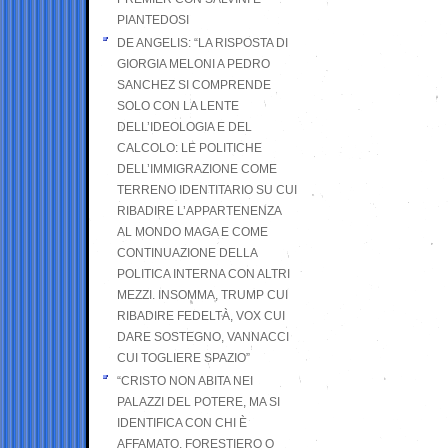
PIANTEDOSI
DE ANGELIS: “LA RISPOSTA DI
GIORGIA MELONI A PEDRO
SANCHEZ SI COMPRENDE
SOLO CON LA LENTE
DELL’IDEOLOGIA E DEL
CALCOLO: LE POLITICHE
DELL’IMMIGRAZIONE COME
TERRENO IDENTITARIO SU CUI
RIBADIRE L’APPARTENENZA
AL MONDO MAGA E COME
CONTINUAZIONE DELLA
POLITICA INTERNA CON ALTRI
MEZZI. INSOMMA, TRUMP CUI
RIBADIRE FEDELTÀ, VOX CUI
DARE SOSTEGNO, VANNACCI
CUI TOGLIERE SPAZIO”
“CRISTO NON ABITA NEI
PALAZZI DEL POTERE, MA SI
IDENTIFICA CON CHI È
AFFAMATO, FORESTIERO O