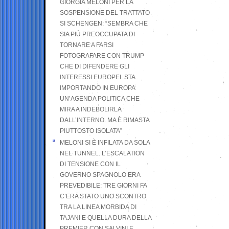
GIORGIA MELONI PER LA
SOSPENSIONE DEL TRATTATO
SI SCHENGEN: “SEMBRA CHE
SIA PIÙ PREOCCUPATA DI
TORNARE A FARSI
FOTOGRAFARE CON TRUMP
CHE DI DIFENDERE GLI
INTERESSI EUROPEI. STA
IMPORTANDO IN EUROPA
UN’AGENDA POLITICA CHE
MIRA A INDEBOLIRLA
DALL’INTERNO. MA È RIMASTA
PIUTTOSTO ISOLATA”
MELONI SI È INFILATA DA SOLA
NEL TUNNEL. L’ESCALATION
DI TENSIONE CON IL
GOVERNO SPAGNOLO ERA
PREVEDIBILE: TRE GIORNI FA
C’ERA STATO UNO SCONTRO
TRA LA LINEA MORBIDA DI
TAJANI E QUELLA DURA DELLA
PREMIER CON SALVINI E